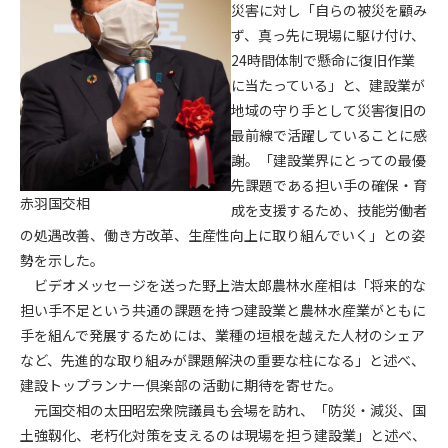
第5条（IDおよびパスワードの管理）
災害に対し「自らの被災を顧み
1. 会員は申込の際に管理者が発行したIDおよびパスワードの使
ず、真っ先に現場に駆け付け、
用および管理について責任を負うものとします。
24時間体制で懸命に復旧作業
2. 会員は、自己のIDおよびパスワードを、貸与、譲渡、売買、
に当たっている」と、建設業が
その他形態を問わず、第三者に利用させることはできませ
地域の守り手として災害復旧の
ん。
最前線で活躍していることに感
3. 会員は、IDおよびパスワードの管理不十分、使用上の過誤、
謝。「建設業界にとっての最優
第三者（他の会員を含む）の使用等による損害について責任
先課題である担い手の確保・育
を負うものとし、管理者は一切責任を負いません。
赤羽国交相
成を支援するため、技能労働者
第6条（会員の禁止事項）
の処遇改善、働き方改革、生産性向上に取り組んでいく」との姿
1. 会員は建設資料館WEB上で以下の行為をしないものとしま
勢を示した。
す。
ビデオメッセージを送った野上浩太郎農林水産相は「将来的な
(1) 第三者または管理者の著作権、その他知的所有権を侵害す
担い手不足という共通の課題を持つ建設業と農林水産業がともに
る行為
手を組んで発展するためには、業種の垣根を越えた人材のシェア
(2) 第三者または管理者の財産、プライバシー等を侵害する行
など、先進的な取り組みが課題解決の重要な柱になる」と述べ、
為
建設トップランナー倶楽部の活動に期待を寄せた。
(3) 第三者または管理者を誹謗中傷する行為
元国交相の太田昭宏衆院議員も会場を訪れ、「防災・減災、国
(4) 有害なコンピュータプログラム等を送信又は書き込む行為
土強靱化、老朽化対策を支えるのは現場を担う建設業」と述べ、
(5) 第三者に不利益を与える行為