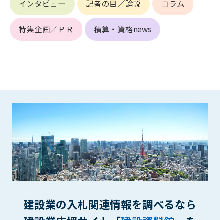
インタビュー
記者の目／論説
コラム
できるものとします。これに起因する会員または他の第三者が
被った損害について管理者は､一切の責任をも負わないものと
特集企画／ＰＲ
積算・資格news
します。
第9条（会員の個人情報）
会員の氏名、住所、性別、年齢、メールアドレスその他本サー
ビスの提供に関連して管理者が知り得た会員の個人情報（以下
個人情報といいます）について、管理者は、以下の各号に該当
する場合を除き、第三者に開示または提供しないものとしま
す。
(1) 会員が、自己の個人情報の開示に事前に同意している場合
(2) 個々の会員を特定できない統計的な処理をした形式で第三
者に提供する場合
(3) 第三者および管理者の権利、財産、安全等を保護するため
に必要であると管理者が判断した場合
(4) 法令等により開示を求められた場合
第10条（免責事項）
管理者は、会員が登録した内容が以下に該当する、またはその
建設業の入札関連情報を調べるなら
恐れのあるものは、会員の承諾なく削除できるものとします。