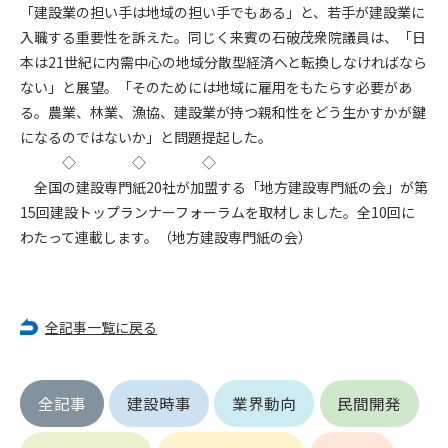
「建設業の担い手は地域の担い手でもある」と、若手が建設業に
(6) 管理者が承認していない営利を目的とした行為
(7) 公序良俗に反する行為
入職する重要性を訴えた。同じく来賓の石破茂衆院議員は、「日
(8) 犯罪的行為に結びつく行為
本は21世紀に内需中心の地域分散型経済へと転換しなければなら
(9) その他、法律に反する行為
ない」と展望。「そのためには地域に雇用をもたらす必要があ
(10) 建設資料館から知り得た情報及びダウンロードした情報
る。農業、林業、漁協、建設業が持つ親和性をどう生かすかが鍵
を、営利を目的として第三者に転売し、または転売のため
になるのではないか」と問題提起した。
に第三者に提供すること
◇ ◇ ◇
全国の建設専門紙20社が加盟する「地方建設専門紙の会」が第
第7条（登録内容の削除）
15回建設トップランナーフォーラムを取材しました。全10回に
管理者は、会員が登録した内容が以下に該当する、またはその
わたって連載します。（地方建設専門紙の会）
恐れのあるものは、会員の承諾なく削除できるものとします。
(1) 登録されている情報が、第6条の定める禁止事項に該当する
と管理者が、判断した場合
(2) 建設資料館の運営および保守管理上、必要と判断した場合
全記事一覧に戻る
(3) 広告掲載料金の支払が遅延した場合
(4) その他、管理者が不適当と判断した場合
第8条（サービスの変更・中止等）
全記事
建設時事
業界動向
民間開発
管理者は、会員の承諾なく、本サービス内容の変更(新規追加、
廃止を含み)し、本サービスの運営を中止または廃止することが