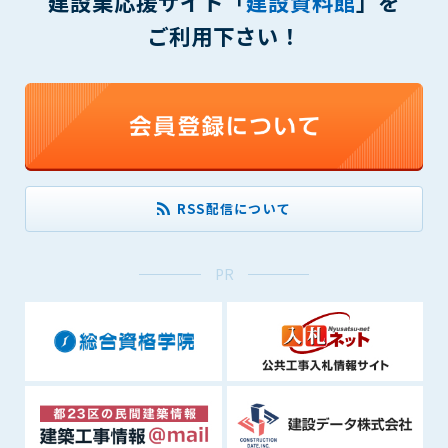
建設業応援サイト「
建設資料館
」を
1. 管理者は、会員が本サービスを利用することにより得た情報
等（プログラムを含みます）について、その完全性、正確性
ご利用下さい！
を保証もしないものとします。また、当該情報等に起因して
生じた一切の損害に対して、管理者は、何らの責任も負わな
いものとします。
2. 会員は、自己の費用と責任において本サービスを利用するも
のとし、会員による本サービスの利用に関連し、第三者から
問合せ、クレーム、請求等がなされまたは訴訟が提起された
場合、当該会員は、自らの費用と責任においてこれを解決す
RSS配信について
るものとし、管理者を一切免責するものとします。
3. 本サービスにおいて掲載されている広告等によって行われる
取引に起因する損害及び広告等が掲載されたこと自体に起因
PR
する損害については一切責任を負いません。
第11条（運用の停止）
停電や天災等の不可抗力、または保守・点検・加入者の利便性
向上のための設備工事等の為に本サービスの運用を停止するこ
とがあります。運用停止については事前に建設資料館WEB上で
通知申し上げますが、緊急時はその限りではありません。
第12条（変更の届出）