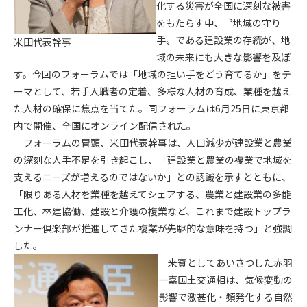
化する災害が全国に深刻な被害
をもたらす中、〝地域の守り
第4条（会員審査および資格の取り消し）
手〟である建設業の存続が、地
米田代表幹事
会員とは、本規約を承諾の上、所定の会員申込手続きを完了
域の未来にも大きな影響を及ぼ
後、管理者がこれを承認した者をいいます。
す。今回のフォーラムでは「地域の担い手をどう育てるか」をテ
第4条（会員の定義と登録）
ーマとして、若手入職者の定着、多様な人材の育成、業種を越え
1. 管理者は前条により審査の結果、会員申込みをした者が以下
た人材の確保に焦点を当てた。同フォーラムは6月25日に東京都
の何れかの項目に該当することがわかった場合、その者の会
内で開催、全国にオンライン配信された。
員としての権限を承認しないことがあります。
フォーラムの冒頭、米田代表幹事は、人口減少が建設業と農業
(1) 会員申し込みをした者が実在しなかった場合
の深刻な人手不足を引き起こし、「建設業と農業の複業で地域を
(2) 本規約に違反した場合/li>
支えるニーズが増えるのではないか」との認識を示すとともに、
(3) 会員申し込みの際、申告事項に虚偽があった場合
「限りある人材を業種を越えてシェアする、農業と建設業の多能
(4) 会員申込者が管理者所定の手続き通りに会員申込手続き処
工化、林建協働、建設と介護の複業など、これまで建設トップラ
理を行わなかった場合
ンナー倶楽部が推進してきた複業が先駆的な意味を持つ」と強調
(5) その他管理者が会員とすることを不適当と判断した場合
した。
2. 管理者は承認後であっても承認した会員が前項の何れかに該
来賓としてあいさつした赤羽
当することが判明した場合、会員資格を取り消すことがあり
一嘉国土交通相は、気候変動の
ます。
影響で激甚化・頻発化する自然