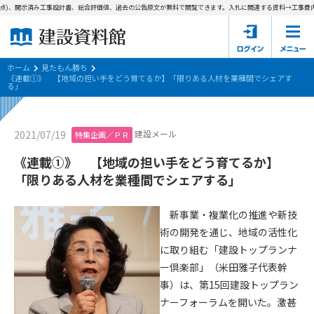
点)、開示済み工事設計書、総合評価値、過去の公告原文が無料で閲覧できます。
入札に関連する資料→工事費内訳
ホーム
建設資料館とは
ホーム
見たもん勝ち
《連載①》 【地域の担い手をどう育てるか】「限りある人材を業種間でシェアす
る」
東京都の入札資料
国土交通省の入札資料
建設メール
2021/07/19
特集企画／ＰＲ
《連載①》 【地域の担い手をどう育てるか】
見たもん勝ち
第1条（規約の目的）
「限りある人材を業種間でシェアする」
1. 本規約は、建設資料館が提供するサポーター会あ本員、無料
パスワードの再発行
会員登録について
会員サービスの利用条件等について定めるものです。
新事業・複業化の推進や新技
2. 管理者が建設資料館WEB上で随時掲載するルールは本規約の
術の開発を通じ、地域の活性化
一部を構成するものとします。
サポーター会員一覧
に取り組む「建設トップランナ
第2条（規約の変更）
ー倶楽部」（米田雅子代表幹
会社概要
お問い合わせ
個人情報保護方針
本規約は、会員の了承を得ることなく、随時変更されることが
事）は、第15回建設トップラン
会員規約
あります。変更内容は、建設資料館WEB上に表示した時点で直
ナーフォーラムを開いた。激甚
ちに全ての会員が了承したものとみなします。