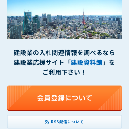
(6) 管理者が承認していない営利を目的とした行為
(7) 公序良俗に反する行為
(8) 犯罪的行為に結びつく行為
(9) その他、法律に反する行為
(10) 建設資料館から知り得た情報及びダウンロードした情報
を、営利を目的として第三者に転売し、または転売のため
に第三者に提供すること
建設業の入札関連情報を調べるなら
第7条（登録内容の削除）
建設業応援サイト「
建設資料館
」を
管理者は、会員が登録した内容が以下に該当する、またはその
恐れのあるものは、会員の承諾なく削除できるものとします。
ご利用下さい！
(1) 登録されている情報が、第6条の定める禁止事項に該当する
と管理者が、判断した場合
(2) 建設資料館の運営および保守管理上、必要と判断した場合
(3) 広告掲載料金の支払が遅延した場合
(4) その他、管理者が不適当と判断した場合
第8条（サービスの変更・中止等）
管理者は、会員の承諾なく、本サービス内容の変更(新規追加、
RSS配信について
廃止を含み)し、本サービスの運営を中止または廃止することが