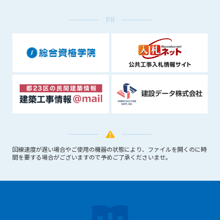
できるものとします。これに起因する会員または他の第三者が
PR
被った損害について管理者は､一切の責任をも負わないものと
します。
第9条（会員の個人情報）
会員の氏名、住所、性別、年齢、メールアドレスその他本サー
ビスの提供に関連して管理者が知り得た会員の個人情報（以下
個人情報といいます）について、管理者は、以下の各号に該当
する場合を除き、第三者に開示または提供しないものとしま
す。
(1) 会員が、自己の個人情報の開示に事前に同意している場合
(2) 個々の会員を特定できない統計的な処理をした形式で第三
者に提供する場合
(3) 第三者および管理者の権利、財産、安全等を保護するため
回線速度が遅い場合やご使用の機器の状態により、ファイルを開くのに時
に必要であると管理者が判断した場合
間を要する場合がございますので予めご了承くださいませ。
(4) 法令等により開示を求められた場合
第10条（免責事項）
管理者は、会員が登録した内容が以下に該当する、またはその
恐れのあるものは、会員の承諾なく削除できるものとします。