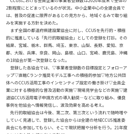
CCUSにおける会員企業の事業者登録数は2020年度末で全体の
2割程度にとどまっているのが状況。中小企業中心の全建会員で
第4条（会員審査および資格の取り消し）
は、普及の促進に限界があるとの見方から、地域ぐるみで取り組
会員とは、本規約を承諾の上、所定の会員申込手続きを完了
みを実施する方針を決めた。
後、管理者がこれを承認した者をいいます。
まず全国の都道府県建設業協会に対し、CCUSを先行的・積極
的に推進している「先行的取組協会」としての登録を打診。その
第4条（会員の定義と登録）
結果、宮城、栃木、群馬、埼玉、東京、山梨、長野、愛知、京
1. 管理者は前条により審査の結果、会員申込みをした者が以下
都、大阪、兵庫、奈良、岡山、島根、山口、宮崎、鹿児島、沖縄
の何れかの項目に該当することがわかった場合、その者の会
の18協会が第一次登録となった。
員としての権限を承認しないことがあります。
(1) 会員申し込みをした者が実在しなかった場合
登録した各協会では、▽事業者登録数の目標設定とフォローア
(2) 本規約に違反した場合/li>
ップ▽直轄Cランク推奨モデル工事への積極的参加▽地方公共団
(3) 会員申し込みの際、申告事項に虚偽があった場合
体へのCCUS活用工事のインセンティブ設定の働き掛け▽会員企
(4) 会員申込者が管理者所定の手続き通りに会員申込手続き処
業に対する積極的な普及活動の実施▽現場見学会などの実施▽建
理を行わなかった場合
退協CCUS活用電子申請方式の導入勧奨―などに取り組み、優良
(5) その他管理者が会員とすることを不適当と判断した場合
事例を他協会へ情報発信し、波及効果を高める考え。
2. 管理者は承認後であっても承認した会員が前項の何れかに該
先行的取組協会は今後、第二次、第三次という流れで随時増や
当することが判明した場合、会員資格を取り消すことがあり
していく見通しで、登録した協会からは全建の地域CCUS推進委
ます。
員会にも参加してもらい、そこで現状把握や分析を行う。21年度