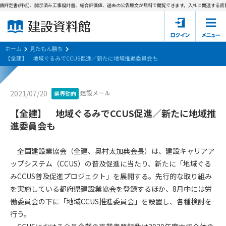
績評定書(評点)、開示済み工事設計書、総合評価値、過去の公告原文が無料で閲覧できます。
入札に関連する資料
ホーム
建設資料館とは
ホーム
見たもん勝ち
【全建】 地域ぐるみでCCUS促進／新たに地域推進委員会も
東京都の入札資料
建設メール
2021/07/20
業界動向
国土交通省の入札資料
【全建】 地域ぐるみでCCUS促進／新たに地域推
見たもん勝ち
第1条（規約の目的）
進委員会も
1. 本規約は、建設資料館が提供するサポーター会あ本員、無料
パスワードの再発行
会員登録について
会員サービスの利用条件等について定めるものです。
全国建設業協会（全建、奥村太加典会長）は、建設キャリアア
2. 管理者が建設資料館WEB上で随時掲載するルールは本規約の
ップシステム（CCUS）の普及促進に当たり、新たに「地域ぐる
一部を構成するものとします。
サポーター会員一覧
みCCUS普及促進プロジェクト」を展開する。先行的な取り組み
を実施している都府県建設業協会を登録するほか、8月中には労
第2条（規約の変更）
会社概要
お問い合わせ
個人情報保護方針
働委員会の下に「地域CCUS推進委員会」を設置し、各種検討を
本規約は、会員の了承を得ることなく、随時変更されることが
会員規約
行う。
あります。変更内容は、建設資料館WEB上に表示した時点で直
ちに全ての会員が了承したものとみなします。