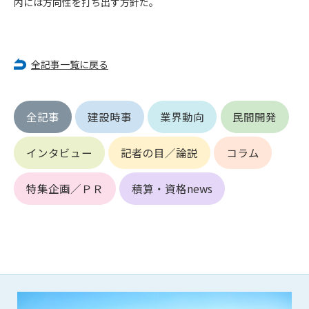
内には方向性を打ち出す方針だ。
第5条（IDおよびパスワードの管理）
1. 会員は申込の際に管理者が発行したIDおよびパスワードの使
用および管理について責任を負うものとします。
2. 会員は、自己のIDおよびパスワードを、貸与、譲渡、売買、
全記事一覧に戻る
その他形態を問わず、第三者に利用させることはできませ
ん。
3. 会員は、IDおよびパスワードの管理不十分、使用上の過誤、
第三者（他の会員を含む）の使用等による損害について責任
全記事
建設時事
業界動向
民間開発
を負うものとし、管理者は一切責任を負いません。
インタビュー
記者の目／論説
コラム
第6条（会員の禁止事項）
1. 会員は建設資料館WEB上で以下の行為をしないものとしま
特集企画／ＰＲ
積算・資格news
す。
(1) 第三者または管理者の著作権、その他知的所有権を侵害す
る行為
(2) 第三者または管理者の財産、プライバシー等を侵害する行
為
(3) 第三者または管理者を誹謗中傷する行為
(4) 有害なコンピュータプログラム等を送信又は書き込む行為
(5) 第三者に不利益を与える行為