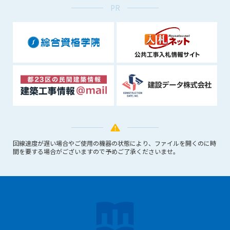
PR
できるものとします。これに起因する会員または他の第三者が
被った損害について管理者は､一切の責任をも負わないものと
します。
第9条（会員の個人情報）
会員の氏名、住所、性別、年齢、メールアドレスその他本サー
ビスの提供に関連して管理者が知り得た会員の個人情報（以下
個人情報といいます）について、管理者は、以下の各号に該当
する場合を除き、第三者に開示または提供しないものとしま
す。
(1) 会員が、自己の個人情報の開示に事前に同意している場合
(2) 個々の会員を特定できない統計的な処理をした形式で第三
者に提供する場合
回線速度が遅い場合やご使用の機器の状態により、ファイルを開くのに時
(3) 第三者および管理者の権利、財産、安全等を保護するため
間を要する場合がございますので予めご了承くださいませ。
に必要であると管理者が判断した場合
(4) 法令等により開示を求められた場合
第10条（免責事項）
管理者は、会員が登録した内容が以下に該当する、またはその
恐れのあるものは、会員の承諾なく削除できるものとします。