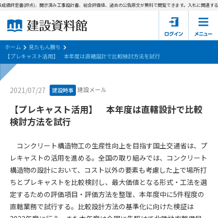
成績評定書(評点)、開示済み工事設計書、総合評価値、過去の公告原文が無料で閲覧できます。
入札に関連する資
ホーム
建設資料館とは
ホーム
見たもん勝ち
【プレキャスト活用】 本年度は直轄設計で比較検討方法を試行
東京都の入札資料
建設メール
2021/07/27
建設時事
国土交通省の入札資料
【プレキャスト活用】 本年度は直轄設計で比較
見たもん勝ち
第1条（規約の目的）
検討方法を試行
1. 本規約は、建設資料館が提供するサポーター会あ本員、無料
パスワードの再発行
会員登録について
会員サービスの利用条件等について定めるものです。
コンクリート構造物工の生産性向上を目指す国土交通省は、プ
2. 管理者が建設資料館WEB上で随時掲載するルールは本規約の
レキャストの活用を進める。全国の取り組みでは、コンクリート
一部を構成するものとします。
サポーター会員一覧
構造物の設計において、コスト以外の要素も考慮した上で場所打
ちとプレキャストを比較検討し、最大価値となる形式・工法を選
第2条（規約の変更）
会社概要
お問い合わせ
個人情報保護方針
定するための評価項目・評価方法を整理、本年度中に5件程度の
本規約は、会員の了承を得ることなく、随時変更されることが
会員規約
直轄業務で試行する。比較設計方法の基準化に向けた検証は
あります。変更内容は、建設資料館WEB上に表示した時点で直
ちに全ての会員が了承したものとみなします。