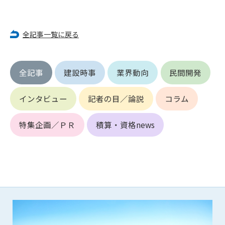
第5条（IDおよびパスワードの管理）
1. 会員は申込の際に管理者が発行したIDおよびパスワードの使
用および管理について責任を負うものとします。
全記事一覧に戻る
2. 会員は、自己のIDおよびパスワードを、貸与、譲渡、売買、
その他形態を問わず、第三者に利用させることはできませ
ん。
3. 会員は、IDおよびパスワードの管理不十分、使用上の過誤、
全記事
建設時事
業界動向
民間開発
第三者（他の会員を含む）の使用等による損害について責任
を負うものとし、管理者は一切責任を負いません。
インタビュー
記者の目／論説
コラム
第6条（会員の禁止事項）
特集企画／ＰＲ
積算・資格news
1. 会員は建設資料館WEB上で以下の行為をしないものとしま
す。
(1) 第三者または管理者の著作権、その他知的所有権を侵害す
る行為
(2) 第三者または管理者の財産、プライバシー等を侵害する行
為
(3) 第三者または管理者を誹謗中傷する行為
(4) 有害なコンピュータプログラム等を送信又は書き込む行為
(5) 第三者に不利益を与える行為