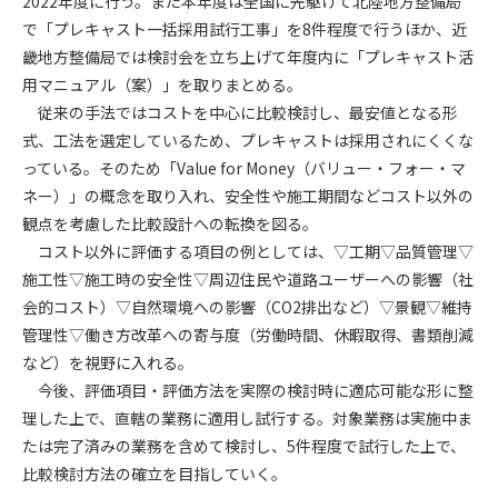
2022年度に行う。また本年度は全国に先駆けて北陸地方整備局
で「プレキャスト一括採用試行工事」を8件程度で行うほか、近
第4条（会員審査および資格の取り消し）
畿地方整備局では検討会を立ち上げて年度内に「プレキャスト活
会員とは、本規約を承諾の上、所定の会員申込手続きを完了
用マニュアル（案）」を取りまとめる。
後、管理者がこれを承認した者をいいます。
従来の手法ではコストを中心に比較検討し、最安値となる形
式、工法を選定しているため、プレキャストは採用されにくくな
第4条（会員の定義と登録）
っている。そのため「Value for Money（バリュー・フォー・マ
1. 管理者は前条により審査の結果、会員申込みをした者が以下
ネー）」の概念を取り入れ、安全性や施工期間などコスト以外の
の何れかの項目に該当することがわかった場合、その者の会
観点を考慮した比較設計への転換を図る。
員としての権限を承認しないことがあります。
(1) 会員申し込みをした者が実在しなかった場合
コスト以外に評価する項目の例としては、▽工期▽品質管理▽
(2) 本規約に違反した場合/li>
施工性▽施工時の安全性▽周辺住民や道路ユーザーへの影響（社
(3) 会員申し込みの際、申告事項に虚偽があった場合
会的コスト）▽自然環境への影響（CO2排出など）▽景観▽維持
(4) 会員申込者が管理者所定の手続き通りに会員申込手続き処
管理性▽働き方改革への寄与度（労働時間、休暇取得、書類削減
理を行わなかった場合
など）を視野に入れる。
(5) その他管理者が会員とすることを不適当と判断した場合
今後、評価項目・評価方法を実際の検討時に適応可能な形に整
2. 管理者は承認後であっても承認した会員が前項の何れかに該
理した上で、直轄の業務に適用し試行する。対象業務は実施中ま
当することが判明した場合、会員資格を取り消すことがあり
たは完了済みの業務を含めて検討し、5件程度で試行した上で、
ます。
比較検討方法の確立を目指していく。