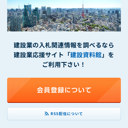
(6) 管理者が承認していない営利を目的とした行為
(7) 公序良俗に反する行為
(8) 犯罪的行為に結びつく行為
(9) その他、法律に反する行為
(10) 建設資料館から知り得た情報及びダウンロードした情報
を、営利を目的として第三者に転売し、または転売のため
に第三者に提供すること
建設業の入札関連情報を調べるなら
建設業応援サイト「
建設資料館
」を
第7条（登録内容の削除）
管理者は、会員が登録した内容が以下に該当する、またはその
ご利用下さい！
恐れのあるものは、会員の承諾なく削除できるものとします。
(1) 登録されている情報が、第6条の定める禁止事項に該当する
と管理者が、判断した場合
(2) 建設資料館の運営および保守管理上、必要と判断した場合
(3) 広告掲載料金の支払が遅延した場合
(4) その他、管理者が不適当と判断した場合
第8条（サービスの変更・中止等）
RSS配信について
管理者は、会員の承諾なく、本サービス内容の変更(新規追加、
廃止を含み)し、本サービスの運営を中止または廃止することが