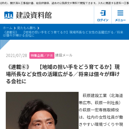
(評点)、開示済み工事設計書、総合評価値、過去の公告原文が無料で閲覧できます。
入札に関連する資料→工事費
ホーム
建設資料館とは
ホーム
見たもん勝ち
《連載⑥》 【地域の担い手をどう育てるか】現場所長など女性の活躍広がる／将来
は個々が輝ける会社に
東京都の入札資料
国土交通省の入札資料
建設メール
2021/07/28
特集企画／ＰＲ
《連載⑥》 【地域の担い手をどう育てるか】現
見たもん勝ち
第1条（規約の目的）
場所長など女性の活躍広がる／将来は個々が輝け
1. 本規約は、建設資料館が提供するサポーター会あ本員、無料
る会社に
パスワードの再発行
会員登録について
会員サービスの利用条件等について定めるものです。
2. 管理者が建設資料館WEB上で随時掲載するルールは本規約の
萩原建設工業（北海道
一部を構成するものとします。
サポーター会員一覧
帯広市、萩原一利社長）
第2条（規約の変更）
の萩原一宏専務取締役
会社概要
お問い合わせ
個人情報保護方針
本規約は、会員の了承を得ることなく、随時変更されることが
は、社内の女性社員が働
会員規約
あります。変更内容は、建設資料館WEB上に表示した時点で直
きやすい環境づくりや現
ちに全ての会員が了承したものとみなします。