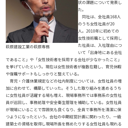
状の課題について発表し
た。
第4条（会員審査および資格の取り消し）
同社は、全社員168人
会員とは、本規約を承諾の上、所定の会員申込手続きを完了
のうち女性社員が20
後、管理者がこれを承認した者をいいます。
人。2010年に初めての
第4条（会員の定義と登録）
女性技術職として採用し
1. 管理者は前条により審査の結果、会員申込みをした者が以下
た社員は、入社理由につ
萩原建設工業の萩原専務
の何れかの項目に該当することがわかった場合、その者の会
いて「出身地にある会社
員としての権限を承認しないことがあります。
であること」や「女性技術者を採用する会社が少なかったこと」
(1) 会員申し込みをした者が実在しなかった場合
を挙げていたという。現在は女性技術者が複数在籍し、育児休暇
(2) 本規約に違反した場合/li>
や復職サポートもしっかりと整えている。
(3) 会員申し込みの際、申告事項に虚偽があった場合
育児・介護休業規定などの社内制度については、女性社員の増
(4) 会員申込者が管理者所定の手続き通りに会員申込手続き処
加に合わせて、構築していった。そうした取り組みを進めるうち
理を行わなかった場合
に女性社員が活躍する場も増え、現場事務所では事務系の女性社
(5) その他管理者が会員とすることを不適当と判断した場合
員が巡回し、事務処理や安全衛生管理を補助している。女性社員
2. 管理者は承認後であっても承認した会員が前項の何れかに該
が現場にいることで雰囲気も良くなり、全員で事務所を清潔に保
当することが判明した場合、会員資格を取り消すことがあり
つようになったという。会社の中期経営計画に関わったり、一級
ます。
建築士の資格を取得し現場所長を務めたりする女性社員も現れる