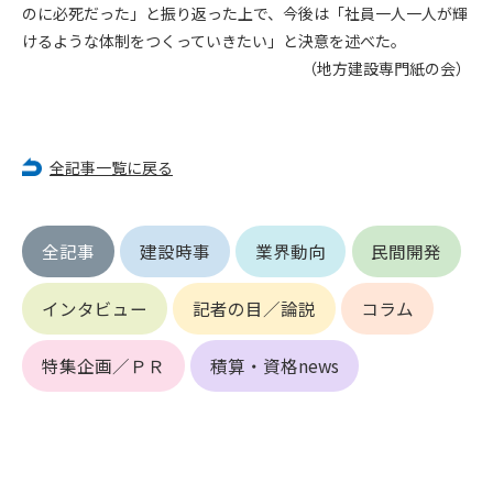
のに必死だった」と振り返った上で、今後は「社員一人一人が輝
(6) 管理者が承認していない営利を目的とした行為
(7) 公序良俗に反する行為
けるような体制をつくっていきたい」と決意を述べた。
(8) 犯罪的行為に結びつく行為
（地方建設専門紙の会）
(9) その他、法律に反する行為
(10) 建設資料館から知り得た情報及びダウンロードした情報
を、営利を目的として第三者に転売し、または転売のため
に第三者に提供すること
全記事一覧に戻る
第7条（登録内容の削除）
管理者は、会員が登録した内容が以下に該当する、またはその
全記事
建設時事
業界動向
民間開発
恐れのあるものは、会員の承諾なく削除できるものとします。
(1) 登録されている情報が、第6条の定める禁止事項に該当する
インタビュー
記者の目／論説
コラム
と管理者が、判断した場合
(2) 建設資料館の運営および保守管理上、必要と判断した場合
(3) 広告掲載料金の支払が遅延した場合
特集企画／ＰＲ
積算・資格news
(4) その他、管理者が不適当と判断した場合
第8条（サービスの変更・中止等）
管理者は、会員の承諾なく、本サービス内容の変更(新規追加、
廃止を含み)し、本サービスの運営を中止または廃止することが