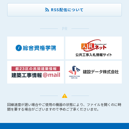
1. 管理者は、会員が本サービスを利用することにより得た情報
等（プログラムを含みます）について、その完全性、正確性
RSS配信について
を保証もしないものとします。また、当該情報等に起因して
生じた一切の損害に対して、管理者は、何らの責任も負わな
いものとします。
PR
2. 会員は、自己の費用と責任において本サービスを利用するも
のとし、会員による本サービスの利用に関連し、第三者から
問合せ、クレーム、請求等がなされまたは訴訟が提起された
場合、当該会員は、自らの費用と責任においてこれを解決す
るものとし、管理者を一切免責するものとします。
3. 本サービスにおいて掲載されている広告等によって行われる
取引に起因する損害及び広告等が掲載されたこと自体に起因
する損害については一切責任を負いません。
第11条（運用の停止）
停電や天災等の不可抗力、または保守・点検・加入者の利便性
回線速度が遅い場合やご使用の機器の状態により、ファイルを開くのに時
向上のための設備工事等の為に本サービスの運用を停止するこ
間を要する場合がございますので予めご了承くださいませ。
とがあります。運用停止については事前に建設資料館WEB上で
通知申し上げますが、緊急時はその限りではありません。
第12条（変更の届出）