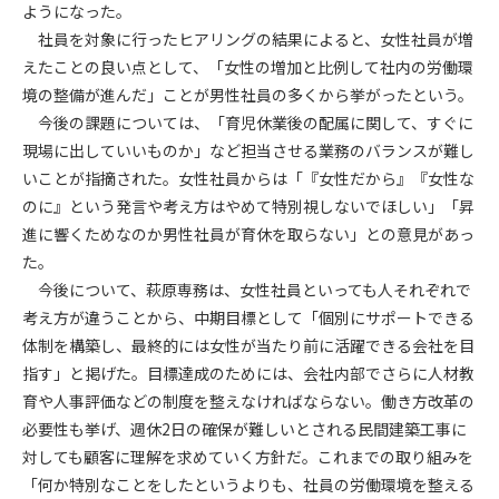
第5条（IDおよびパスワードの管理）
ようになった。
1. 会員は申込の際に管理者が発行したIDおよびパスワードの使
社員を対象に行ったヒアリングの結果によると、女性社員が増
用および管理について責任を負うものとします。
えたことの良い点として、「女性の増加と比例して社内の労働環
2. 会員は、自己のIDおよびパスワードを、貸与、譲渡、売買、
境の整備が進んだ」ことが男性社員の多くから挙がったという。
その他形態を問わず、第三者に利用させることはできませ
今後の課題については、「育児休業後の配属に関して、すぐに
ん。
現場に出していいものか」など担当させる業務のバランスが難し
3. 会員は、IDおよびパスワードの管理不十分、使用上の過誤、
いことが指摘された。女性社員からは「『女性だから』『女性な
第三者（他の会員を含む）の使用等による損害について責任
のに』という発言や考え方はやめて特別視しないでほしい」「昇
を負うものとし、管理者は一切責任を負いません。
進に響くためなのか男性社員が育休を取らない」との意見があっ
第6条（会員の禁止事項）
た。
1. 会員は建設資料館WEB上で以下の行為をしないものとしま
今後について、萩原専務は、女性社員といっても人それぞれで
す。
考え方が違うことから、中期目標として「個別にサポートできる
(1) 第三者または管理者の著作権、その他知的所有権を侵害す
体制を構築し、最終的には女性が当たり前に活躍できる会社を目
る行為
指す」と掲げた。目標達成のためには、会社内部でさらに人材教
(2) 第三者または管理者の財産、プライバシー等を侵害する行
育や人事評価などの制度を整えなければならない。働き方改革の
為
必要性も挙げ、週休2日の確保が難しいとされる民間建築工事に
(3) 第三者または管理者を誹謗中傷する行為
対しても顧客に理解を求めていく方針だ。これまでの取り組みを
(4) 有害なコンピュータプログラム等を送信又は書き込む行為
「何か特別なことをしたというよりも、社員の労働環境を整える
(5) 第三者に不利益を与える行為