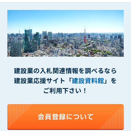
できるものとします。これに起因する会員または他の第三者が
被った損害について管理者は､一切の責任をも負わないものと
します。
第9条（会員の個人情報）
会員の氏名、住所、性別、年齢、メールアドレスその他本サー
ビスの提供に関連して管理者が知り得た会員の個人情報（以下
個人情報といいます）について、管理者は、以下の各号に該当
する場合を除き、第三者に開示または提供しないものとしま
す。
(1) 会員が、自己の個人情報の開示に事前に同意している場合
建設業の入札関連情報を調べるなら
(2) 個々の会員を特定できない統計的な処理をした形式で第三
建設業応援サイト「
建設資料館
」を
者に提供する場合
(3) 第三者および管理者の権利、財産、安全等を保護するため
ご利用下さい！
に必要であると管理者が判断した場合
(4) 法令等により開示を求められた場合
第10条（免責事項）
管理者は、会員が登録した内容が以下に該当する、またはその
恐れのあるものは、会員の承諾なく削除できるものとします。