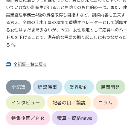
第5条（IDおよびパスワードの管理）
いていけない訓練生が出ることを防ぐのも目的の一つ。また、建
1. 会員は申込の際に管理者が発行したIDおよびパスワードの使
設業経理事務士4級の資格取得も目指すなど、訓練内容も工夫す
用および管理について責任を負うものとします。
2. 会員は、自己のIDおよびパスワードを、貸与、譲渡、売買、
る考え。全国の土木工事の現場で重機オペレーターとして活躍す
その他形態を問わず、第三者に利用させることはできませ
る女性はまだまだ少ないが、今回、女性限定として応募へのハー
ん。
ドルを下げることで、潜在的な需要の掘り起こしにもつながるだ
3. 会員は、IDおよびパスワードの管理不十分、使用上の過誤、
ろう。
第三者（他の会員を含む）の使用等による損害について責任
を負うものとし、管理者は一切責任を負いません。
全記事一覧に戻る
第6条（会員の禁止事項）
1. 会員は建設資料館WEB上で以下の行為をしないものとしま
す。
全記事
建設時事
業界動向
民間開発
(1) 第三者または管理者の著作権、その他知的所有権を侵害す
る行為
インタビュー
記者の目／論説
コラム
(2) 第三者または管理者の財産、プライバシー等を侵害する行
為
(3) 第三者または管理者を誹謗中傷する行為
特集企画／ＰＲ
積算・資格news
(4) 有害なコンピュータプログラム等を送信又は書き込む行為
(5) 第三者に不利益を与える行為