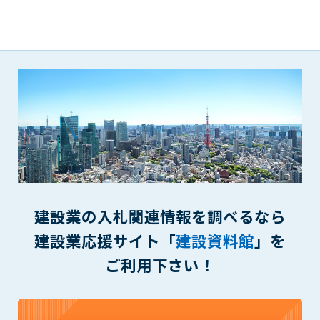
(6) 管理者が承認していない営利を目的とした行為
(7) 公序良俗に反する行為
(8) 犯罪的行為に結びつく行為
(9) その他、法律に反する行為
(10) 建設資料館から知り得た情報及びダウンロードした情報
を、営利を目的として第三者に転売し、または転売のため
に第三者に提供すること
第7条（登録内容の削除）
管理者は、会員が登録した内容が以下に該当する、またはその
恐れのあるものは、会員の承諾なく削除できるものとします。
(1) 登録されている情報が、第6条の定める禁止事項に該当する
と管理者が、判断した場合
建設業の入札関連情報を調べるなら
(2) 建設資料館の運営および保守管理上、必要と判断した場合
(3) 広告掲載料金の支払が遅延した場合
建設業応援サイト「
建設資料館
」を
(4) その他、管理者が不適当と判断した場合
ご利用下さい！
第8条（サービスの変更・中止等）
管理者は、会員の承諾なく、本サービス内容の変更(新規追加、
廃止を含み)し、本サービスの運営を中止または廃止することが