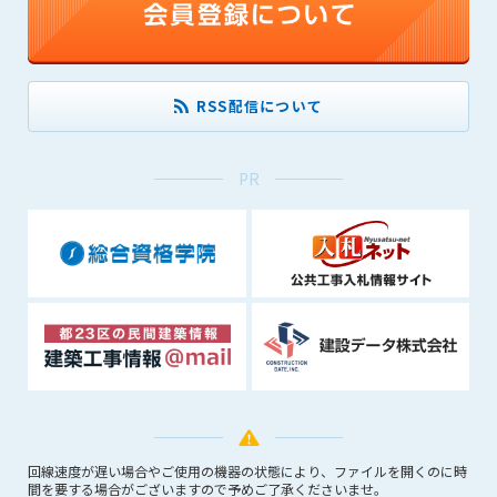
できるものとします。これに起因する会員または他の第三者が
被った損害について管理者は､一切の責任をも負わないものと
します。
第9条（会員の個人情報）
RSS配信について
会員の氏名、住所、性別、年齢、メールアドレスその他本サー
ビスの提供に関連して管理者が知り得た会員の個人情報（以下
個人情報といいます）について、管理者は、以下の各号に該当
PR
する場合を除き、第三者に開示または提供しないものとしま
す。
(1) 会員が、自己の個人情報の開示に事前に同意している場合
(2) 個々の会員を特定できない統計的な処理をした形式で第三
者に提供する場合
(3) 第三者および管理者の権利、財産、安全等を保護するため
に必要であると管理者が判断した場合
(4) 法令等により開示を求められた場合
第10条（免責事項）
管理者は、会員が登録した内容が以下に該当する、またはその
回線速度が遅い場合やご使用の機器の状態により、ファイルを開くのに時
恐れのあるものは、会員の承諾なく削除できるものとします。
間を要する場合がございますので予めご了承くださいませ。