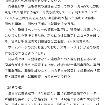
域の企業への就職希望者が多いという。
同基金は本年度も事業の受託者となっており、現時点で地方拠
第4条（会員審査および資格の取り消し）
点を2カ所増やす予定で、今後も拡大していく。約100コースで
会員とは、本規約を承諾の上、所定の会員申込手続きを完了
1200人以上の定員を見込む。実施体制が整った拠点では募集、
後、管理者がこれを承認した者をいいます。
訓練を開始し、訓練修了者には就職支援を行う。
また、重機オペレーターの資格を取得し、建設業に就職したい
第4条（会員の定義と登録）
という女性を支援するため、新たに女性に限定したコースを設け
1. 管理者は前条により審査の結果、会員申込みをした者が以下
る。場所は千葉県内で訓練日数は21日間。7人を募集する。
の何れかの項目に該当することがわかった場合、その者の会
ホームページの充実も図っており、スマートフォンからの応募
員としての権限を承認しないことがあります。
(1) 会員申し込みをした者が実在しなかった場合
にも対応できるようにした。
(2) 本規約に違反した場合/li>
同事業では、未就職者などの建設業への入職を促進するため、
(3) 会員申し込みの際、申告事項に虚偽があった場合
同基金が中央拠点を設置するほか、地域の総合建設業団体、専門
(4) 会員申込者が管理者所定の手続き通りに会員申込手続き処
工事業団体、職業訓練校などに地方拠点を設置して求職者の「募
理を行わなかった場合
集・職業訓練・就職斡旋」までを一括で行う。
(5) その他管理者が会員とすることを不適当と判断した場合
2. 管理者は承認後であっても承認した会員が前項の何れかに該
〈記者の眼〉
当することが判明した場合、会員資格を取り消すことがあり
注目は女性限定コースの新設だ。主に女性の重機オペレーター
ます。
が講師を務め、少し余裕を持ったコース設定とする点が大きな特
徴。男性に混じって訓練を行うと、男性が先に進んでしまい、付