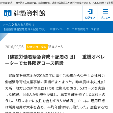
評定書(評点)、開示済み工事設計書、総合評価値、過去の公告原文が無料で閲覧できます。
入札に関連する資料→
ホーム
建設資料館とは
ホーム
見たもん勝ち
【建設労働者緊急育成＋記者の眼】 重機オペレーターで女性限定コース新設
東京都の入札資料
建設メール
2016/09/05
記者の目／論説
国土交通省の入札資料
【建設労働者緊急育成＋記者の眼】 重機オペレ
見たもん勝ち
第1条（規約の目的）
ーターで女性限定コース新設
1. 本規約は、建設資料館が提供するサポーター会あ本員、無料
パスワードの再発行
会員登録について
会員サービスの利用条件等について定めるものです。
建設業振興基金が2015年度に厚生労働省から受託した建設労
2. 管理者が建設資料館WEB上で随時掲載するルールは本規約の
働者緊急育成支援事業の実績がまとまった。昨年度は中央拠点1
一部を構成するものとします。
サポーター会員一覧
カ所、地方16カ所の全国17カ所に拠点を置き、53コースを実施
した結果、556人が訓練を受講し、職業訓練を修了した539人の
第2条（規約の変更）
会社概要
お問い合わせ
個人情報保護方針
うち、6月末までに女性を含む419人が就職している。雇用形態
本規約は、会員の了承を得ることなく、随時変更されることが
会員規約
は常用雇用が大半を占め、平均年齢は約35歳だった。居住する地
あります。変更内容は、建設資料館WEB上に表示した時点で直
ちに全ての会員が了承したものとみなします。