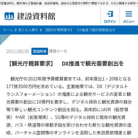
定書(評点)、開示済み工事設計書、総合評価値、過去の公告原文が無料で閲覧できます。
入札に関連する資料→工
ホーム
建設資料館とは
ホーム
見たもん勝ち
【観光庁概算要求】 DX推進で観光需要創出を
東京都の入札資料
建設メール
2021/08/30
建設時事
国土交通省の入札資料
【観光庁概算要求】 DX推進で観光需要創出を
見たもん勝ち
第1条（規約の目的）
観光庁の2022年度予算概算要求では、前年度比1・20倍となる
1. 本規約は、建設資料館が提供するサポーター会あ本員、無料
パスワードの再発行
177億3500万円を求めている。主要施策では、DX（デジタルト
会員登録について
会員サービスの利用条件等について定めるものです。
ランスフォーメーション）の推進による観光サービスの変革と観
2. 管理者が建設資料館WEB上で随時掲載するルールは本規約の
光需要の創出に10億円を要求し、デジタル技術と観光資源の融合
一部を構成するものとします。
サポーター会員一覧
等で新しい観光コンテンツ創出を図る。具体的にはVR（仮想現
第2条（規約の変更）
実）やAR（拡張現実）、5G等のデジタル技術と既存の観光資
会社概要
お問い合わせ
個人情報保護方針
本規約は、会員の了承を得ることなく、随時変更されることが
源、バス・鉄道等の移動手段を掛け合わせた新たな観光資源の造
会員規約
あります。変更内容は、建設資料館WEB上に表示した時点で直
成、バーチャル空間等のオンラインを活用した来訪意欲増進と顧
ちに全ての会員が了承したものとみなします。