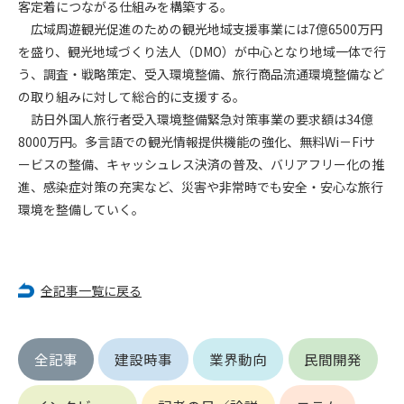
客定着につながる仕組みを構築する。
広域周遊観光促進のための観光地域支援事業には7億6500万円
第4条（会員審査および資格の取り消し）
を盛り、観光地域づくり法人（DMO）が中心となり地域一体で行
会員とは、本規約を承諾の上、所定の会員申込手続きを完了
う、調査・戦略策定、受入環境整備、旅行商品流通環境整備など
後、管理者がこれを承認した者をいいます。
の取り組みに対して総合的に支援する。
訪日外国人旅行者受入環境整備緊急対策事業の要求額は34億
第4条（会員の定義と登録）
1. 管理者は前条により審査の結果、会員申込みをした者が以下
8000万円。多言語での観光情報提供機能の強化、無料Wi－Fiサ
の何れかの項目に該当することがわかった場合、その者の会
ービスの整備、キャッシュレス決済の普及、バリアフリー化の推
員としての権限を承認しないことがあります。
進、感染症対策の充実など、災害や非常時でも安全・安心な旅行
(1) 会員申し込みをした者が実在しなかった場合
環境を整備していく。
(2) 本規約に違反した場合/li>
(3) 会員申し込みの際、申告事項に虚偽があった場合
(4) 会員申込者が管理者所定の手続き通りに会員申込手続き処
理を行わなかった場合
全記事一覧に戻る
(5) その他管理者が会員とすることを不適当と判断した場合
2. 管理者は承認後であっても承認した会員が前項の何れかに該
当することが判明した場合、会員資格を取り消すことがあり
全記事
建設時事
業界動向
民間開発
ます。