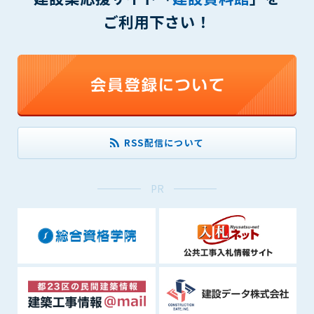
(6) 管理者が承認していない営利を目的とした行為
ご利用下さい！
(7) 公序良俗に反する行為
(8) 犯罪的行為に結びつく行為
(9) その他、法律に反する行為
(10) 建設資料館から知り得た情報及びダウンロードした情報
を、営利を目的として第三者に転売し、または転売のため
に第三者に提供すること
第7条（登録内容の削除）
RSS配信について
管理者は、会員が登録した内容が以下に該当する、またはその
恐れのあるものは、会員の承諾なく削除できるものとします。
(1) 登録されている情報が、第6条の定める禁止事項に該当する
PR
と管理者が、判断した場合
(2) 建設資料館の運営および保守管理上、必要と判断した場合
(3) 広告掲載料金の支払が遅延した場合
(4) その他、管理者が不適当と判断した場合
第8条（サービスの変更・中止等）
管理者は、会員の承諾なく、本サービス内容の変更(新規追加、
廃止を含み)し、本サービスの運営を中止または廃止することが