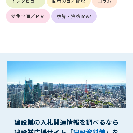
インタビュー
記者の目／論説
コラム
第5条（IDおよびパスワードの管理）
1. 会員は申込の際に管理者が発行したIDおよびパスワードの使
用および管理について責任を負うものとします。
特集企画／ＰＲ
積算・資格news
2. 会員は、自己のIDおよびパスワードを、貸与、譲渡、売買、
その他形態を問わず、第三者に利用させることはできませ
ん。
3. 会員は、IDおよびパスワードの管理不十分、使用上の過誤、
第三者（他の会員を含む）の使用等による損害について責任
を負うものとし、管理者は一切責任を負いません。
第6条（会員の禁止事項）
1. 会員は建設資料館WEB上で以下の行為をしないものとしま
す。
(1) 第三者または管理者の著作権、その他知的所有権を侵害す
る行為
(2) 第三者または管理者の財産、プライバシー等を侵害する行
為
(3) 第三者または管理者を誹謗中傷する行為
建設業の入札関連情報を調べるなら
(4) 有害なコンピュータプログラム等を送信又は書き込む行為
(5) 第三者に不利益を与える行為
建設業応援サイト「
建設資料館
」を