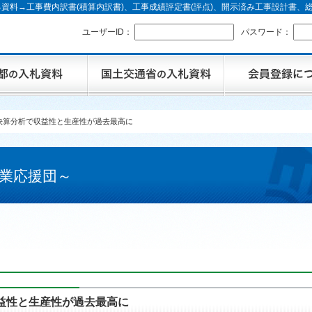
資料→工事費内訳書(積算内訳書)、工事成績評定書(評点)、開示済み工事設計書
ユーザーID：
パスワード：
決算分析で収益性と生産性が過去最高に
業応援団～
益性と生産性が過去最高に