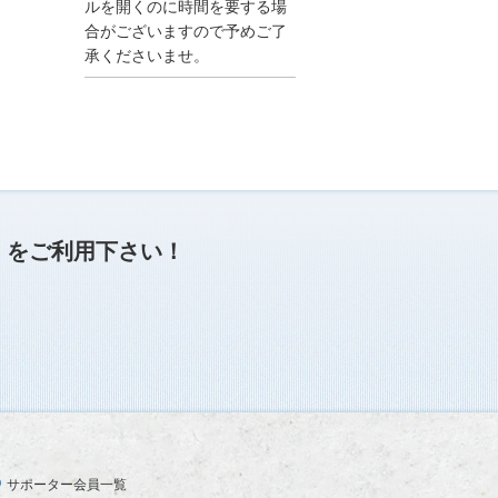
●夏季休業に伴う情報更
ルを開くのに時間を要する場
新停止のお知らせ●
合がございますので予めご了
建設資料館をご利用いた
承くださいませ。
だき、誠に有難うござい
ます。
下記の期間につきまし
て、弊社休業のため情報
更新を停止させていただ
きます。
【期間】８月９日(土)～
８月１７日(日)
上記の期間、情報の更新
がされませんので、ご了
」
をご利用下さい！
承のほど、よろしくお願
い申し上げます。
なお、情報は８月１８日
(月)より登録されます。
2025/04/24
●ゴールデンウィークに
伴う情報更新停止のお知
らせ(04/26～04/29、05/0
3～05/06)●
ユーザー各位
サポーター会員一覧
建設資料館をご利用いた