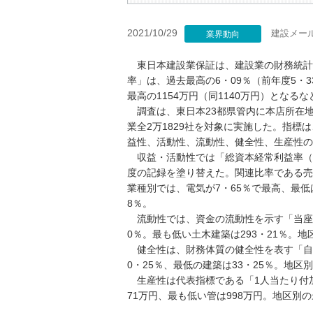
2021/10/29
建設メー
業界動向
東日本建設業保証は、建設業の財務統計指
率」は、過去最高の6・09％（前年度5・
最高の1154万円（同1140万円）とな
調査は、東日本23都県管内に本店所在
業全2万1829社を対象に実施した。指
益性、活動性、流動性、健全性、生産性の
収益・活動性では「総資本経常利益率（経常
度の記録を塗り替えた。関連比率である売
業種別では、電気が7・65％で最高、最低
8％。
流動性では、資金の流動性を示す「当座比率
0％。最も低い土木建築は293・21％。地
健全性は、財務体質の健全性を表す「自己資
0・25％、最低の建築は33・25％。地区
生産性は代表指標である「1人当たり付加価
71万円、最も低い管は998万円。地区別の