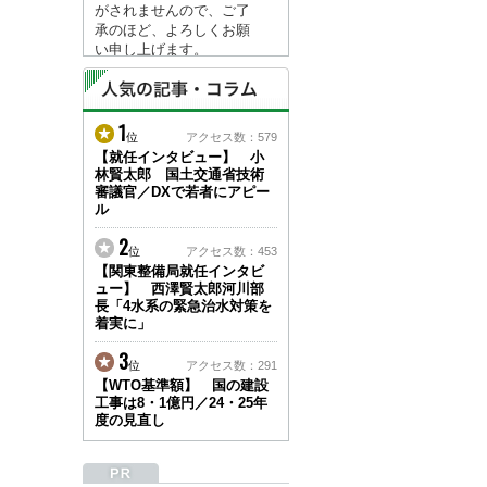
がされませんので、ご了
承のほど、よろしくお願
い申し上げます。
なお、情報は８月１７日
(月)より登録されます。
1
2026/04/23
位
アクセス数：579
●ゴールデンウィークに
【就任インタビュー】 小
林賢太郎 国土交通省技術
伴う情報更新停止のお知
審議官／DXで若者にアピー
らせ(05/02～05/10)●
ル
ユーザー各位
建設資料館をご利用いた
2
位
アクセス数：453
だき、誠に有難うござい
【関東整備局就任インタビ
ます。
ュー】 西澤賢太郎河川部
下記の期間につきまし
長「4水系の緊急治水対策を
て、弊社休業のため情報
着実に」
更新を停止させていただ
きます。
3
位
アクセス数：291
【期間】５月２日(土)～
【WTO基準額】 国の建設
５月１０日(日)
工事は8・1億円／24・25年
上記の期間、情報の更新
度の見直し
がされませんので、ご了
承のほど、よろしくお願
い申し上げます。