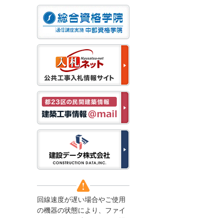
なお、５月１１日（月）
から通常通り運営いたし
ます。
2025/12/22
●年末年始に伴う情報更
新停止のお知らせ●
建設資料館をご利用いた
だき、誠に有難うござい
ます。
下記の期間につきまし
て、弊社休業のため情報
更新を停止させていただ
きます。
【期間】１２月２７日
(土)～１月４日(日)
上記の期間、情報の更新
がされませんので、ご了
承のほど、よろしくお願
い申し上げます。
なお、情報は１月５日
(月)より登録されます。
回線速度が遅い場合やご使用
2025/08/04
の機器の状態により、ファイ