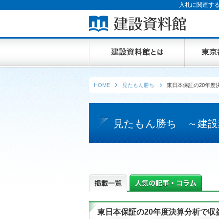
入札に関連する
HOME
見たもん勝ち
東日本保証の20年度
見たもん勝ち ～建設
東日本保証の20年度決算分析で収