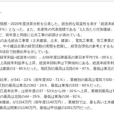
ル
標・2020年度決算分析を公表した。総合的な収益性を表す「総資本
33％）となった。また、生産性の代表指標である「1人当たり付加価値
るなど、前年度と同様に公共工事の好調さが表れている。
地のある総合工事業（土木建築、土木、建築）、電気工事業、管工事業
標は、中小建設企業の経営活動の実態を把握し、経営合理化の参考とするも
5項目で財務比率を示している。
利益÷総資本×100）」が06年度以降最高の東日本平均で6・09％と
上高経常利益率も上昇。総資本回転率は下降傾向にある。総資本経常利
は建築の3・85％だった。地区別の最高は北陸の6・47％、最低は東北の
」が341・13％（前年度302・71％）。業種別の最高は電気で430
区別の最高は東北の362・24％、最低は東海の333・60％だった。
本比率」は前年度の37・53％から39・10％へ上昇。業種別最高は
別の最高は北陸の44・29％、最低は東海の36・82％。
値」が1154万円（前年度1140万円）。業種別では、最も高い土木建
最高は関東の1190万円。最低は甲信越の1051万円だった。