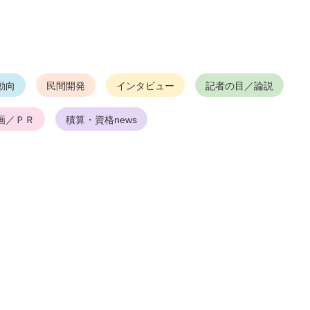
動向
民間開発
インタビュー
記者の目／論説
画／ＰＲ
積算・資格news