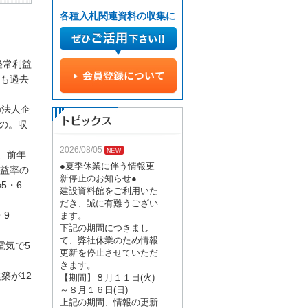
各種入札関連資料の収集に
経常利益
」も過去
の法人企
の。収
2026/08/05
、前年
●夏季休業に伴う情報更
益率の
新停止のお知らせ●
5・6
建設資料館をご利用いた
だき、誠に有難うござい
・9
ます。
下記の期間につきまし
て、弊社休業のため情報
電気で5
更新を停止させていただ
きます。
築が12
【期間】８月１１日(火)
～８月１６日(日)
上記の期間、情報の更新