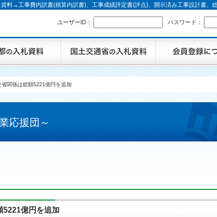
資料→工事費内訳書(積算内訳書)、工事成績評定書(評点)、開示済み工事設計書
ユーザーID：
パスワード：
省関係は総額5221億円を追加
業応援団～
5221億円を追加