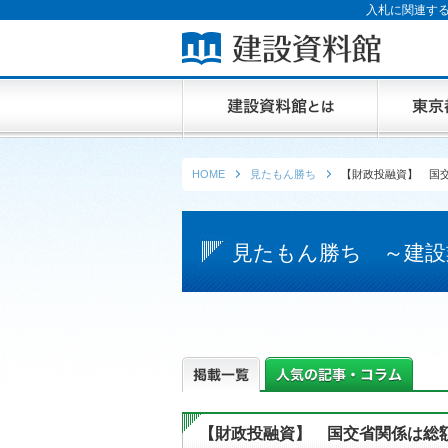
入札に関連する
HOME
見たもん勝ち
【財政投融資】 国交
見たもん勝ち ～建設
【財政投融資】 国交省関係は総額