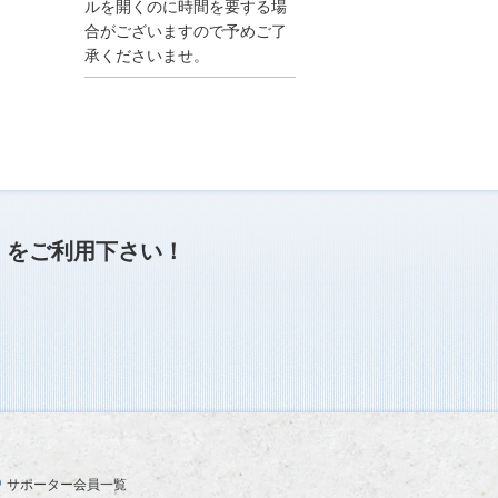
●夏季休業に伴う情報更
ルを開くのに時間を要する場
新停止のお知らせ●
合がございますので予めご了
建設資料館をご利用いた
承くださいませ。
だき、誠に有難うござい
ます。
下記の期間につきまし
て、弊社休業のため情報
更新を停止させていただ
きます。
【期間】８月９日(土)～
８月１７日(日)
上記の期間、情報の更新
がされませんので、ご了
」
をご利用下さい！
承のほど、よろしくお願
い申し上げます。
なお、情報は８月１８日
(月)より登録されます。
2025/04/24
●ゴールデンウィークに
伴う情報更新停止のお知
らせ(04/26～04/29、05/0
3～05/06)●
ユーザー各位
サポーター会員一覧
建設資料館をご利用いた