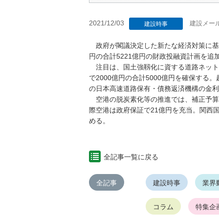
2021/12/03
建設メー
建設時事
政府が閣議決定した新たな経済対策に基づき
円の合計5221億円の財政投融資計画を追
注目は、国土強靱化に資する道路ネットワ
で2000億円の合計5000億円を確保する
の日本高速道路保有・債務返済機構の金利
空港の脱炭素化等の推進では、補正予算分
際空港は政府保証で21億円を充当。関西
める。
全記事一覧に戻る
全記事
建設時事
業界
コラム
特集企