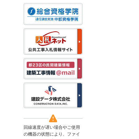
なお、５月１１日（月）
から通常通り運営いたし
ます。
2025/12/22
●年末年始に伴う情報更
新停止のお知らせ●
建設資料館をご利用いた
だき、誠に有難うござい
ます。
下記の期間につきまし
て、弊社休業のため情報
更新を停止させていただ
きます。
【期間】１２月２７日
(土)～１月４日(日)
上記の期間、情報の更新
がされませんので、ご了
承のほど、よろしくお願
い申し上げます。
なお、情報は１月５日
(月)より登録されます。
回線速度が遅い場合やご使用
2025/08/04
の機器の状態により、ファイ