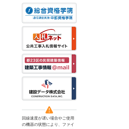
なお、５月１１日（月）
から通常通り運営いたし
ます。
2025/12/22
●年末年始に伴う情報更
新停止のお知らせ●
建設資料館をご利用いた
だき、誠に有難うござい
ます。
下記の期間につきまし
て、弊社休業のため情報
更新を停止させていただ
きます。
【期間】１２月２７日
(土)～１月４日(日)
上記の期間、情報の更新
がされませんので、ご了
承のほど、よろしくお願
い申し上げます。
なお、情報は１月５日
(月)より登録されます。
回線速度が遅い場合やご使用
2025/08/04
の機器の状態により、ファイ