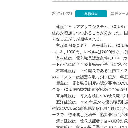
2021/12/21
建設メー
業界動向
建設キャリアアップシステム（CCUS）
組みが増加しつつあることが分かった。国
らなる広がりが期待される。
主な事例を見ると、西松建設は、CCUS
ベル3は1000円、レベル4は2000円で、
奥村組は、優良職長認定条件にCCUSカ
ードの色に応じた優良職長の手当について
村本建設は、上位職長である社内マイスタ
のマイスターは認定を取り消すほか、年度
鹿島は、優良職長制度の認定要件にCCU
金を、CCUS登録技能者を対象に全額負
東洋建設は、導入を検討中の優良職長制度
五洋建設は、2020年度から優良職長制
確認にCCUSの就業履歴を利用可能にし
ースで目標達成した場合、協力会社に労務
清水建設は、優良技能者手当の支給対象者
大林組は、従来の職長手当におけるCCU