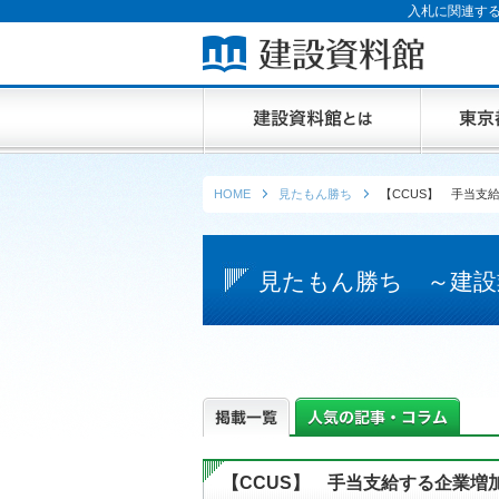
入札に関連する
HOME
見たもん勝ち
【CCUS】 手当支
見たもん勝ち ～建設
【CCUS】 手当支給する企業増