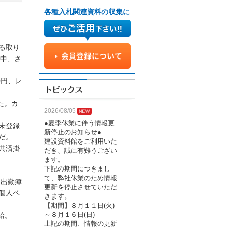
各種入札関連資料の収集に
る取り
中、さ
0円、レ
た。カ
2026/08/05
●夏季休業に伴う情報更
未登録
新停止のお知らせ●
だ。
建設資料館をご利用いた
共済掛
だき、誠に有難うござい
ます。
下記の期間につきまし
て、弊社休業のため情報
、出勤簿
更新を停止させていただ
個人ベ
きます。
【期間】８月１１日(火)
～８月１６日(日)
給。
上記の期間、情報の更新