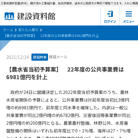
工事成績評定書(評点)、開示済み工事設計書、総合評価値、過去の公告原文が無料で閲覧できます。
入札に関連す
ホーム
建設資料館とは
ホーム
見たもん勝ち
【農水省当初予算案】 22年度の公共事業費は6981億円を計上
東京都の入札資料
建設メール
2021/12/24
建設時事
国土交通省の入札資料
【農水省当初予算案】 22年度の公共事業費は
見たもん勝ち
第1条（規約の目的）
6981億円を計上
1. 本規約は、建設資料館が提供するサポーター会あ本員、無料
パスワードの再発行
会員登録について
会員サービスの利用条件等について定めるものです。
政府が24日に閣議決定した2022年度当初予算案のうち、農林
2. 管理者が建設資料館WEB上で随時掲載するルールは本規約の
水産省関係の予算によると、公共事業費は対前年度当初比3億円
一部を構成するものとします。
サポーター会員一覧
増の約6981億円で、前年度と同水準を確保した。内訳は一般公
共事業費が同比2億円増の約6782億円、災害復旧等事業費が同比
第2条（規約の変更）
会社概要
お問い合わせ
個人情報保護方針
2億円増の約200億円となる。農業農村整備、林野公共、水産基
本規約は、会員の了承を得ることなく、随時変更されることが
会員規約
盤整備の関係はいずれも前年度比で0・1％増、海岸は27・7％増
あります。変更内容は、建設資料館WEB上に表示した時点で直
ちに全ての会員が了承したものとみなします。