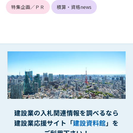
第5条（IDおよびパスワードの管理）
特集企画／ＰＲ
積算・資格news
1. 会員は申込の際に管理者が発行したIDおよびパスワードの使
用および管理について責任を負うものとします。
2. 会員は、自己のIDおよびパスワードを、貸与、譲渡、売買、
その他形態を問わず、第三者に利用させることはできませ
ん。
3. 会員は、IDおよびパスワードの管理不十分、使用上の過誤、
第三者（他の会員を含む）の使用等による損害について責任
を負うものとし、管理者は一切責任を負いません。
第6条（会員の禁止事項）
1. 会員は建設資料館WEB上で以下の行為をしないものとしま
す。
(1) 第三者または管理者の著作権、その他知的所有権を侵害す
る行為
(2) 第三者または管理者の財産、プライバシー等を侵害する行
為
建設業の入札関連情報を調べるなら
(3) 第三者または管理者を誹謗中傷する行為
建設業応援サイト「
建設資料館
」を
(4) 有害なコンピュータプログラム等を送信又は書き込む行為
(5) 第三者に不利益を与える行為
ご利用下さい！