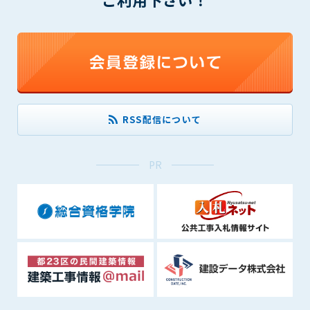
(6) 管理者が承認していない営利を目的とした行為
(7) 公序良俗に反する行為
(8) 犯罪的行為に結びつく行為
(9) その他、法律に反する行為
(10) 建設資料館から知り得た情報及びダウンロードした情報
を、営利を目的として第三者に転売し、または転売のため
に第三者に提供すること
RSS配信について
第7条（登録内容の削除）
管理者は、会員が登録した内容が以下に該当する、またはその
PR
恐れのあるものは、会員の承諾なく削除できるものとします。
(1) 登録されている情報が、第6条の定める禁止事項に該当する
と管理者が、判断した場合
(2) 建設資料館の運営および保守管理上、必要と判断した場合
(3) 広告掲載料金の支払が遅延した場合
(4) その他、管理者が不適当と判断した場合
第8条（サービスの変更・中止等）
管理者は、会員の承諾なく、本サービス内容の変更(新規追加、
廃止を含み)し、本サービスの運営を中止または廃止することが