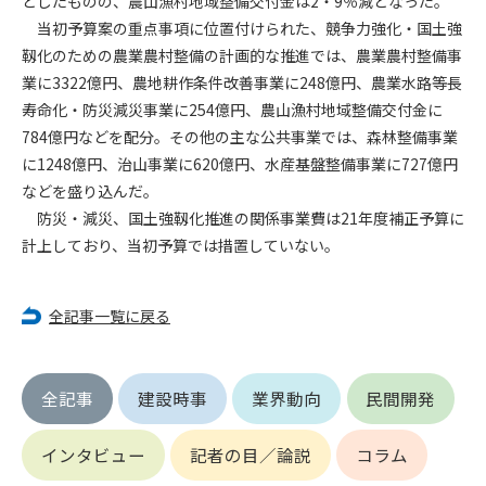
としたものの、農山漁村地域整備交付金は2・9％減となった。
当初予算案の重点事項に位置付けられた、競争力強化・国土強
第4条（会員審査および資格の取り消し）
靱化のための農業農村整備の計画的な推進では、農業農村整備事
会員とは、本規約を承諾の上、所定の会員申込手続きを完了
業に3322億円、農地耕作条件改善事業に248億円、農業水路等長
後、管理者がこれを承認した者をいいます。
寿命化・防災減災事業に254億円、農山漁村地域整備交付金に
784億円などを配分。その他の主な公共事業では、森林整備事業
第4条（会員の定義と登録）
に1248億円、治山事業に620億円、水産基盤整備事業に727億円
1. 管理者は前条により審査の結果、会員申込みをした者が以下
などを盛り込んだ。
の何れかの項目に該当することがわかった場合、その者の会
防災・減災、国土強靱化推進の関係事業費は21年度補正予算に
員としての権限を承認しないことがあります。
(1) 会員申し込みをした者が実在しなかった場合
計上しており、当初予算では措置していない。
(2) 本規約に違反した場合/li>
(3) 会員申し込みの際、申告事項に虚偽があった場合
全記事一覧に戻る
(4) 会員申込者が管理者所定の手続き通りに会員申込手続き処
理を行わなかった場合
(5) その他管理者が会員とすることを不適当と判断した場合
2. 管理者は承認後であっても承認した会員が前項の何れかに該
全記事
建設時事
業界動向
民間開発
当することが判明した場合、会員資格を取り消すことがあり
ます。
インタビュー
記者の目／論説
コラム