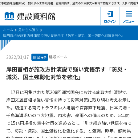
事成績評定書(評点)、開示済み工事設計書、総合評価値、過去の公告原文が無料で閲覧できます。
入札に関連する
ホーム
建設資料館とは
ホーム
見たもん勝ち
岸田首相が施政方針演説で強い覚悟示す「防災・減災、国土強靱化対策を強化」
東京都の入札資料
建設メール
2022/01/17
建設時事
国土交通省の入札資料
岸田首相が施政方針演説で強い覚悟示す「防災・
見たもん勝ち
第1条（規約の目的）
減災、国土強靱化対策を強化」
1. 本規約は、建設資料館が提供するサポーター会あ本員、無料
パスワードの再発行
会員登録について
会員サービスの利用条件等について定めるものです。
17日に召集された第208回通常国会における施政方針演説で、
2. 管理者が建設資料館WEB上で随時掲載するルールは本規約の
岸田文雄首相は強い覚悟を持って災害対策に取り組む考えを示し
一部を構成するものとします。
サポーター会員一覧
た。切迫する南海トラフの巨大地震や首都直下地震、日本海溝・
千島海溝沿いの巨大地震、風水害、豪雨への備えのため、5年間
第2条（規約の変更）
会社概要
お問い合わせ
個人情報保護方針
で15兆円規模の集中対策を進めるとし「引き続き強い覚悟を持っ
本規約は、会員の了承を得ることなく、随時変更されることが
会員規約
て、防災・減災、国土強靱化を強化する」と強調。昨年、静岡県
あります。変更内容は、建設資料館WEB上に表示した時点で直
ちに全ての会員が了承したものとみなします。