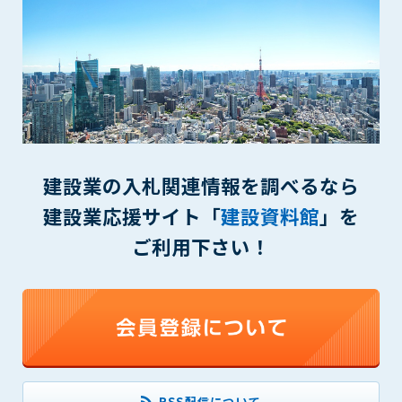
(6) 管理者が承認していない営利を目的とした行為
(7) 公序良俗に反する行為
(8) 犯罪的行為に結びつく行為
(9) その他、法律に反する行為
(10) 建設資料館から知り得た情報及びダウンロードした情報
を、営利を目的として第三者に転売し、または転売のため
に第三者に提供すること
第7条（登録内容の削除）
建設業の入札関連情報を調べるなら
管理者は、会員が登録した内容が以下に該当する、またはその
建設業応援サイト「
建設資料館
」を
恐れのあるものは、会員の承諾なく削除できるものとします。
(1) 登録されている情報が、第6条の定める禁止事項に該当する
ご利用下さい！
と管理者が、判断した場合
(2) 建設資料館の運営および保守管理上、必要と判断した場合
(3) 広告掲載料金の支払が遅延した場合
(4) その他、管理者が不適当と判断した場合
第8条（サービスの変更・中止等）
管理者は、会員の承諾なく、本サービス内容の変更(新規追加、
廃止を含み)し、本サービスの運営を中止または廃止することが
RSS配信について