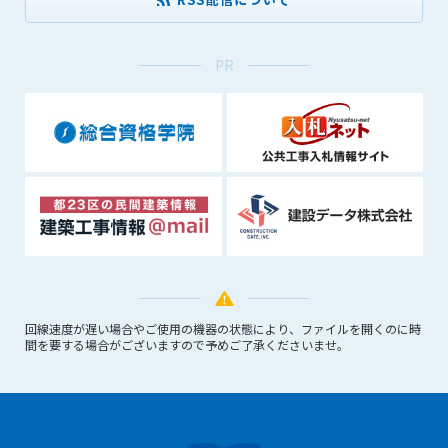
できるものとします。これに起因する会員または他の第三者が
被った損害について管理者は､一切の責任をも負わないものと
します。
PR
第9条（会員の個人情報）
会員の氏名、住所、性別、年齢、メールアドレスその他本サー
ビスの提供に関連して管理者が知り得た会員の個人情報（以下
個人情報といいます）について、管理者は、以下の各号に該当
する場合を除き、第三者に開示または提供しないものとしま
す。
(1) 会員が、自己の個人情報の開示に事前に同意している場合
(2) 個々の会員を特定できない統計的な処理をした形式で第三
者に提供する場合
(3) 第三者および管理者の権利、財産、安全等を保護するため
に必要であると管理者が判断した場合
回線速度が遅い場合やご使用の機器の状態により、ファイルを開くのに時
(4) 法令等により開示を求められた場合
間を要する場合がございますので予めご了承くださいませ。
第10条（免責事項）
管理者は、会員が登録した内容が以下に該当する、またはその
恐れのあるものは、会員の承諾なく削除できるものとします。