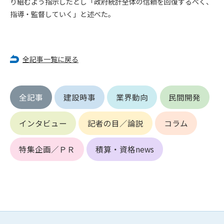
り組むよう指示したとし「政府統計全体の信頼を回復するべく、
第5条（IDおよびパスワードの管理）
1. 会員は申込の際に管理者が発行したIDおよびパスワードの使
指導・監督していく」と述べた。
用および管理について責任を負うものとします。
2. 会員は、自己のIDおよびパスワードを、貸与、譲渡、売買、
その他形態を問わず、第三者に利用させることはできませ
全記事一覧に戻る
ん。
3. 会員は、IDおよびパスワードの管理不十分、使用上の過誤、
第三者（他の会員を含む）の使用等による損害について責任
を負うものとし、管理者は一切責任を負いません。
全記事
建設時事
業界動向
民間開発
第6条（会員の禁止事項）
インタビュー
記者の目／論説
コラム
1. 会員は建設資料館WEB上で以下の行為をしないものとしま
す。
特集企画／ＰＲ
積算・資格news
(1) 第三者または管理者の著作権、その他知的所有権を侵害す
る行為
(2) 第三者または管理者の財産、プライバシー等を侵害する行
為
(3) 第三者または管理者を誹謗中傷する行為
(4) 有害なコンピュータプログラム等を送信又は書き込む行為
(5) 第三者に不利益を与える行為