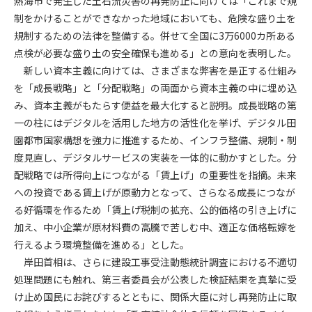
熱海市で発生した土石流災害の再発防止に向けては「これまで規
制をかけることができなかった地域においても、危険な盛り土を
第4条（会員審査および資格の取り消し）
規制するための法律を整備する。併せて全国に3万6000カ所ある
会員とは、本規約を承諾の上、所定の会員申込手続きを完了
点検が必要な盛り土の安全確保も進める」との意向を表明した。
後、管理者がこれを承認した者をいいます。
新しい資本主義に向けては、さまざまな弊害を是正する仕組み
を「成長戦略」と「分配戦略」の両面から資本主義の中に埋め込
第4条（会員の定義と登録）
み、資本主義がもたらす便益を最大化すると説明。成長戦略の第
1. 管理者は前条により審査の結果、会員申込みをした者が以下
一の柱にはデジタルを活用した地方の活性化を挙げ、デジタル田
の何れかの項目に該当することがわかった場合、その者の会
園都市国家構想を強力に推進するため、インフラ整備、規制・制
員としての権限を承認しないことがあります。
(1) 会員申し込みをした者が実在しなかった場合
度見直し、デジタルサービスの実装を一体的に動かすとした。分
(2) 本規約に違反した場合/li>
配戦略では所得向上につながる「賃上げ」の重要性を指摘。未来
(3) 会員申し込みの際、申告事項に虚偽があった場合
への投資である賃上げが原動力となって、さらなる成長につなが
(4) 会員申込者が管理者所定の手続き通りに会員申込手続き処
る好循環を作るため「賃上げ税制の拡充、公的価格の引き上げに
理を行わなかった場合
加え、中小企業が原材料費の高騰で苦しむ中、適正な価格転嫁を
(5) その他管理者が会員とすることを不適当と判断した場合
行えるよう環境整備を進める」とした。
2. 管理者は承認後であっても承認した会員が前項の何れかに該
岸田首相は、さらに建設工事受注動態統計調査における不適切
当することが判明した場合、会員資格を取り消すことがあり
処理問題にも触れ、第三者委員会が公表した検証結果を真摯に受
ます。
け止め国民にお詫びするとともに、関係大臣に対し再発防止に取