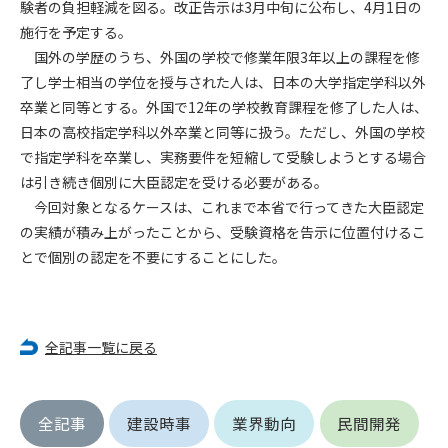
験者の負担軽減を図る。改正告示は3月中旬に公布し、4月1日の
施行を予定する。
第4条（会員審査および資格の取り消し）
国外の学歴のうち、外国の学校で修業年限3年以上の課程を修
会員とは、本規約を承諾の上、所定の会員申込手続きを完了
了し学士相当の学位を授与された人は、日本の大学指定学科以外
後、管理者がこれを承認した者をいいます。
卒業と同等とする。外国で12年の学校教育課程を修了した人は、
日本の高校指定学科以外卒業と同等に扱う。ただし、外国の学校
第4条（会員の定義と登録）
1. 管理者は前条により審査の結果、会員申込みをした者が以下
で指定学科を卒業し、実務要件を短縮して受験しようとする場合
の何れかの項目に該当することがわかった場合、その者の会
は引き続き個別に大臣認定を受ける必要がある。
員としての権限を承認しないことがあります。
今回対象となるケースは、これまで本省で行ってきた大臣認定
(1) 会員申し込みをした者が実在しなかった場合
の実績が積み上がったことから、受験資格を告示に位置付けるこ
(2) 本規約に違反した場合/li>
とで個別の認定を不要にすることにした。
(3) 会員申し込みの際、申告事項に虚偽があった場合
(4) 会員申込者が管理者所定の手続き通りに会員申込手続き処
理を行わなかった場合
(5) その他管理者が会員とすることを不適当と判断した場合
全記事一覧に戻る
2. 管理者は承認後であっても承認した会員が前項の何れかに該
当することが判明した場合、会員資格を取り消すことがあり
ます。
全記事
建設時事
業界動向
民間開発