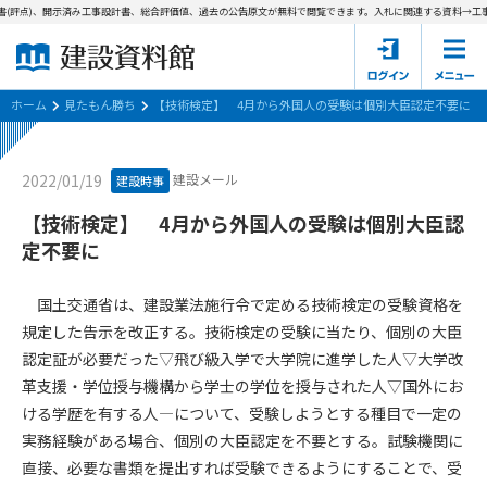
(評点)、開示済み工事設計書、総合評価値、過去の公告原文が無料で閲覧できます。
入札に関連する資料→工事
ホーム
建設資料館とは
ホーム
見たもん勝ち
【技術検定】 4月から外国人の受験は個別大臣認定不要に
東京都の入札資料
建設メール
2022/01/19
建設時事
国土交通省の入札資料
【技術検定】 4月から外国人の受験は個別大臣認
定不要に
見たもん勝ち
第1条（規約の目的）
1. 本規約は、建設資料館が提供するサポーター会あ本員、無料
パスワードの再発行
国土交通省は、建設業法施行令で定める技術検定の受験資格を
会員登録について
会員サービスの利用条件等について定めるものです。
規定した告示を改正する。技術検定の受験に当たり、個別の大臣
2. 管理者が建設資料館WEB上で随時掲載するルールは本規約の
認定証が必要だった▽飛び級入学で大学院に進学した人▽大学改
一部を構成するものとします。
サポーター会員一覧
革支援・学位授与機構から学士の学位を授与された人▽国外にお
第2条（規約の変更）
ける学歴を有する人―について、受験しようとする種目で一定の
会社概要
お問い合わせ
個人情報保護方針
本規約は、会員の了承を得ることなく、随時変更されることが
実務経験がある場合、個別の大臣認定を不要とする。試験機関に
会員規約
あります。変更内容は、建設資料館WEB上に表示した時点で直
直接、必要な書類を提出すれば受験できるようにすることで、受
ちに全ての会員が了承したものとみなします。