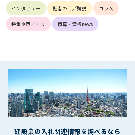
第5条（IDおよびパスワードの管理）
インタビュー
記者の目／論説
コラム
1. 会員は申込の際に管理者が発行したIDおよびパスワードの使
用および管理について責任を負うものとします。
2. 会員は、自己のIDおよびパスワードを、貸与、譲渡、売買、
特集企画／ＰＲ
積算・資格news
その他形態を問わず、第三者に利用させることはできませ
ん。
3. 会員は、IDおよびパスワードの管理不十分、使用上の過誤、
第三者（他の会員を含む）の使用等による損害について責任
を負うものとし、管理者は一切責任を負いません。
第6条（会員の禁止事項）
1. 会員は建設資料館WEB上で以下の行為をしないものとしま
す。
(1) 第三者または管理者の著作権、その他知的所有権を侵害す
る行為
(2) 第三者または管理者の財産、プライバシー等を侵害する行
為
(3) 第三者または管理者を誹謗中傷する行為
(4) 有害なコンピュータプログラム等を送信又は書き込む行為
建設業の入札関連情報を調べるなら
(5) 第三者に不利益を与える行為