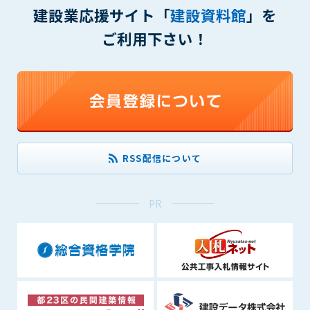
(6) 管理者が承認していない営利を目的とした行為
建設業応援サイト「
建設資料館
」を
(7) 公序良俗に反する行為
ご利用下さい！
(8) 犯罪的行為に結びつく行為
(9) その他、法律に反する行為
(10) 建設資料館から知り得た情報及びダウンロードした情報
を、営利を目的として第三者に転売し、または転売のため
に第三者に提供すること
第7条（登録内容の削除）
管理者は、会員が登録した内容が以下に該当する、またはその
RSS配信について
恐れのあるものは、会員の承諾なく削除できるものとします。
(1) 登録されている情報が、第6条の定める禁止事項に該当する
と管理者が、判断した場合
PR
(2) 建設資料館の運営および保守管理上、必要と判断した場合
(3) 広告掲載料金の支払が遅延した場合
(4) その他、管理者が不適当と判断した場合
第8条（サービスの変更・中止等）
管理者は、会員の承諾なく、本サービス内容の変更(新規追加、
廃止を含み)し、本サービスの運営を中止または廃止することが