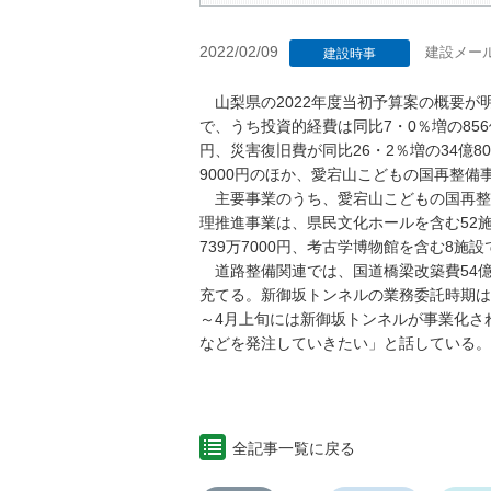
2022/02/09
建設メー
建設時事
山梨県の2022年度当初予算案の概要が明ら
で、うち投資的経費は同比7・0％増の856億
円、災害復旧費が同比26・2％増の34億8
9000円のほか、愛宕山こどもの国再整備事
主要事業のうち、愛宕山こどもの国再整
理推進事業は、県民文化ホールを含む52施設
739万7000円、考古学博物館を含む8施
道路整備関連では、国道橋梁改築費54億
充てる。新御坂トンネルの業務委託時期は
～4月上旬には新御坂トンネルが事業化さ
などを発注していきたい」と話している。
全記事一覧に戻る