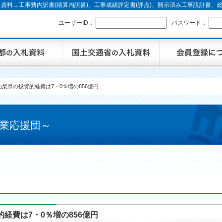
資料→工事費内訳書(積算内訳書)、工事成績評定書(評点)、開示済み工事設計書
ユーザーID：
パスワード：
山梨県の投資的経費は7・0％増の856億円
業応援団～
経費は7・0％増の856億円