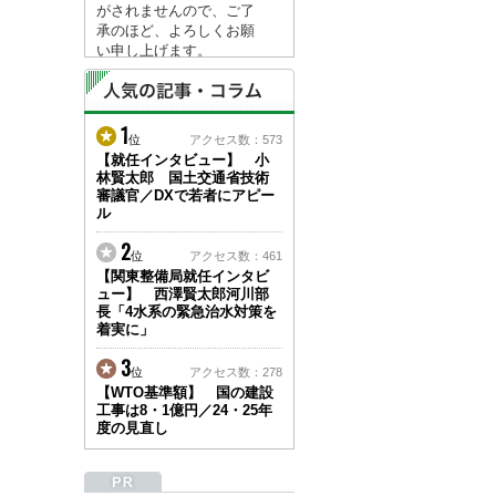
がされませんので、ご了
承のほど、よろしくお願
い申し上げます。
なお、情報は８月１７日
(月)より登録されます。
1
2026/04/23
位
アクセス数：573
●ゴールデンウィークに
【就任インタビュー】 小
林賢太郎 国土交通省技術
伴う情報更新停止のお知
審議官／DXで若者にアピー
らせ(05/02～05/10)●
ル
ユーザー各位
建設資料館をご利用いた
2
位
アクセス数：461
だき、誠に有難うござい
【関東整備局就任インタビ
ます。
ュー】 西澤賢太郎河川部
下記の期間につきまし
長「4水系の緊急治水対策を
て、弊社休業のため情報
着実に」
更新を停止させていただ
きます。
3
位
アクセス数：278
【期間】５月２日(土)～
【WTO基準額】 国の建設
５月１０日(日)
工事は8・1億円／24・25年
上記の期間、情報の更新
度の見直し
がされませんので、ご了
承のほど、よろしくお願
い申し上げます。