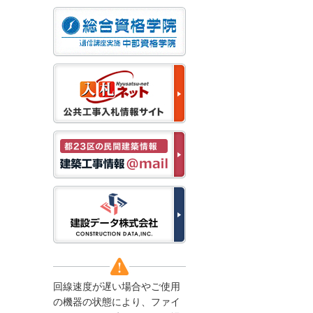
なお、５月１１日（月）
から通常通り運営いたし
ます。
2025/12/22
●年末年始に伴う情報更
新停止のお知らせ●
建設資料館をご利用いた
だき、誠に有難うござい
ます。
下記の期間につきまし
て、弊社休業のため情報
更新を停止させていただ
きます。
【期間】１２月２７日
(土)～１月４日(日)
上記の期間、情報の更新
がされませんので、ご了
承のほど、よろしくお願
い申し上げます。
なお、情報は１月５日
(月)より登録されます。
回線速度が遅い場合やご使用
2025/08/04
の機器の状態により、ファイ