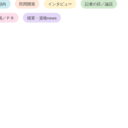
動向
民間開発
インタビュー
記者の目／論説
画／ＰＲ
積算・資格news