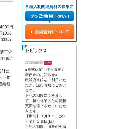
各種入札関連資料の収集に
000円
1000
631万
適正管
12億7
2026/08/05
●夏季休業に伴う情報更
設計に
新停止のお知らせ●
月下旬
建設資料館をご利用いた
査業務
だき、誠に有難うござい
ます。
下記の期間につきまし
て、弊社休業のため情報
更新を停止させていただ
きます。
【期間】８月１１日(火)
～８月１６日(日)
上記の期間、情報の更新