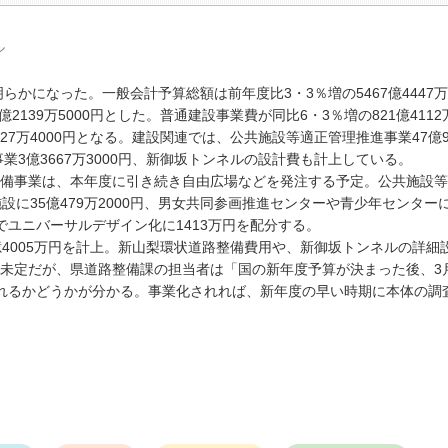
ル
かになった。一般会計予算総額は前年度比3・3％増の5467億4447万4
2139万5000円とした。普通建設事業費が同比6・3％増の821億4112万
027万4000円となる。建設関連では、公共施設等適正管理推進事業47億9
業3億3667万3000円、新御坂トンネルの設計費も計上している。
備事業は、本年度に引き続き自由広場などを発注する予定。公共施設等
に35億479万2000円、男女共同参画推進センターや青少年センターに
設でユニバーサルデザイン化に1413万円を配分する。
4005万円を計上。新山梨環状道路整備費用や、新御坂トンネルの詳細
未定だが、県道路整備課の担当者は「国の新年度予算が決まった後、3
れるかどうかが分かる。事業化されれば、新年度の早い時期に本体の調