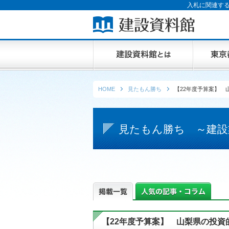
入札に関連する
HOME
見たもん勝ち
【22年度予算案】 
見たもん勝ち ～建設
【22年度予算案】 山梨県の投資的