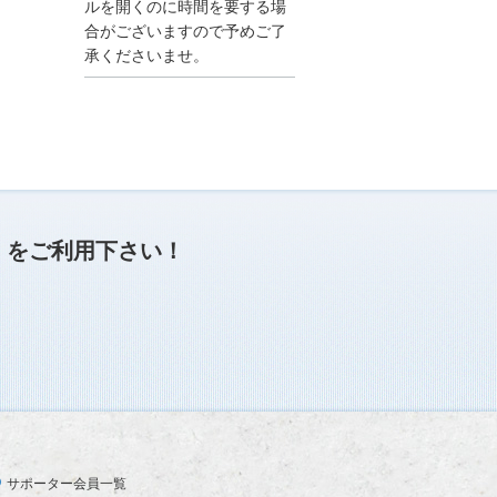
●夏季休業に伴う情報更
ルを開くのに時間を要する場
新停止のお知らせ●
合がございますので予めご了
建設資料館をご利用いた
承くださいませ。
だき、誠に有難うござい
ます。
下記の期間につきまし
て、弊社休業のため情報
更新を停止させていただ
きます。
【期間】８月９日(土)～
８月１７日(日)
上記の期間、情報の更新
がされませんので、ご了
」
をご利用下さい！
承のほど、よろしくお願
い申し上げます。
なお、情報は８月１８日
(月)より登録されます。
2025/04/24
●ゴールデンウィークに
伴う情報更新停止のお知
らせ(04/26～04/29、05/0
3～05/06)●
ユーザー各位
サポーター会員一覧
建設資料館をご利用いた