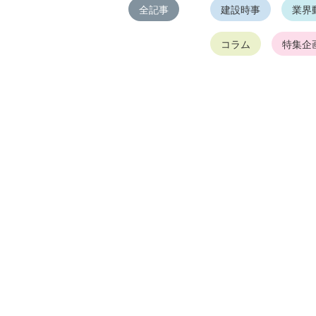
全記事
建設時事
業界
コラム
特集企