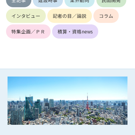
第5条（IDおよびパスワードの管理）
1. 会員は申込の際に管理者が発行したIDおよびパスワードの使
用および管理について責任を負うものとします。
インタビュー
記者の目／論説
コラム
2. 会員は、自己のIDおよびパスワードを、貸与、譲渡、売買、
その他形態を問わず、第三者に利用させることはできませ
特集企画／ＰＲ
積算・資格news
ん。
3. 会員は、IDおよびパスワードの管理不十分、使用上の過誤、
第三者（他の会員を含む）の使用等による損害について責任
を負うものとし、管理者は一切責任を負いません。
第6条（会員の禁止事項）
1. 会員は建設資料館WEB上で以下の行為をしないものとしま
す。
(1) 第三者または管理者の著作権、その他知的所有権を侵害す
る行為
(2) 第三者または管理者の財産、プライバシー等を侵害する行
為
(3) 第三者または管理者を誹謗中傷する行為
(4) 有害なコンピュータプログラム等を送信又は書き込む行為
(5) 第三者に不利益を与える行為