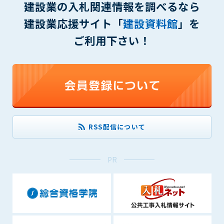
建設業の入札関連情報を調べるなら
(6) 管理者が承認していない営利を目的とした行為
(7) 公序良俗に反する行為
建設業応援サイト「
建設資料館
」を
(8) 犯罪的行為に結びつく行為
ご利用下さい！
(9) その他、法律に反する行為
(10) 建設資料館から知り得た情報及びダウンロードした情報
を、営利を目的として第三者に転売し、または転売のため
に第三者に提供すること
第7条（登録内容の削除）
管理者は、会員が登録した内容が以下に該当する、またはその
恐れのあるものは、会員の承諾なく削除できるものとします。
RSS配信について
(1) 登録されている情報が、第6条の定める禁止事項に該当する
と管理者が、判断した場合
(2) 建設資料館の運営および保守管理上、必要と判断した場合
PR
(3) 広告掲載料金の支払が遅延した場合
(4) その他、管理者が不適当と判断した場合
第8条（サービスの変更・中止等）
管理者は、会員の承諾なく、本サービス内容の変更(新規追加、
廃止を含み)し、本サービスの運営を中止または廃止することが