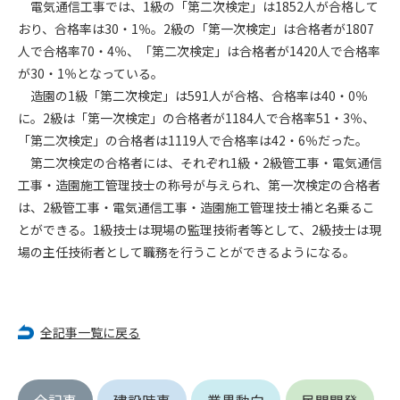
電気通信工事では、1級の「第二次検定」は1852人が合格して
おり、合格率は30・1％。2級の「第一次検定」は合格者が1807
第4条（会員審査および資格の取り消し）
人で合格率70・4％、「第二次検定」は合格者が1420人で合格率
会員とは、本規約を承諾の上、所定の会員申込手続きを完了
が30・1％となっている。
後、管理者がこれを承認した者をいいます。
造園の1級「第二次検定」は591人が合格、合格率は40・0％
に。2級は「第一次検定」の合格者が1184人で合格率51・3％、
第4条（会員の定義と登録）
1. 管理者は前条により審査の結果、会員申込みをした者が以下
「第二次検定」の合格者は1119人で合格率は42・6％だった。
の何れかの項目に該当することがわかった場合、その者の会
第二次検定の合格者には、それぞれ1級・2級管工事・電気通信
員としての権限を承認しないことがあります。
工事・造園施工管理技士の称号が与えられ、第一次検定の合格者
(1) 会員申し込みをした者が実在しなかった場合
は、2級管工事・電気通信工事・造園施工管理技士補と名乗るこ
(2) 本規約に違反した場合/li>
とができる。1級技士は現場の監理技術者等として、2級技士は現
(3) 会員申し込みの際、申告事項に虚偽があった場合
場の主任技術者として職務を行うことができるようになる。
(4) 会員申込者が管理者所定の手続き通りに会員申込手続き処
理を行わなかった場合
(5) その他管理者が会員とすることを不適当と判断した場合
2. 管理者は承認後であっても承認した会員が前項の何れかに該
全記事一覧に戻る
当することが判明した場合、会員資格を取り消すことがあり
ます。
全記事
建設時事
業界動向
民間開発