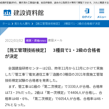
成績評定書(評点)、開示済み工事設計書、総合評価値、過去の公告原文が無料で閲覧できます。
入札に関連する資
ホーム
建設資料館とは
ホーム
見たもん勝ち
【施工管理技術検定】 3種目で1・2級の合格者が決定
東京都の入札資料
建設メール
2022/03/02
積算・資格news
国土交通省の入札資料
【施工管理技術検定】 3種目で1・2級の合格者
が決定
見たもん勝ち
第1条（規約の目的）
1. 本規約は、建設資料館が提供するサポーター会あ本員、無料
パスワードの再発行
全国建設研修センターは2日、昨年11月から12月にかけて実施
会員登録について
会員サービスの利用条件等について定めるものです。
した▽管工事▽電気通信工事▽造園の3種目の2021年度施工管理
2. 管理者が建設資料館WEB上で随時掲載するルールは本規約の
技術検定試験の合格者を発表した。
一部を構成するものとします。
サポーター会員一覧
まず、管工事は1級の「第二次検定」で3330人が合格、合格率
第2条（規約の変更）
は73・3％だった。2級は「第一次検定」で4406人が合格し、合
会社概要
お問い合わせ
個人情報保護方針
本規約は、会員の了承を得ることなく、随時変更されることが
格率は48・6％、「第二次検定」で6054人が合格、合格率は46・
会員規約
あります。変更内容は、建設資料館WEB上に表示した時点で直
2％となった。
ちに全ての会員が了承したものとみなします。