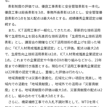
る。
表彰制度の評価では、優良工事表彰と安全管理表彰を一本化。
第4条（会員審査および資格の取り消し）
優良工事は局長表彰を3点、事務所長表彰は1点とし、安全管理優
会員とは、本規約を承諾の上、所定の会員申込手続きを完了
良表彰の1点を加え配点は最大4点とする。成績優秀企業認定は継
後、管理者がこれを承認した者をいいます。
続する。
また、ICT活用工事が一般化してきたため、革新的な技術活用
第4条（会員の定義と登録）
等で生産性向上を図る先進的な技術活用を「生産性向上技術活用
1. 管理者は前条により審査の結果、会員申込みをした者が以下
表彰」とし、講習会の開催などICT活用技術の底上げを図った場
の何れかの項目に該当することがわかった場合、その者の会
合に「ICT人材育成推進企業認定」として評価。配点は最大2点
員としての権限を承認しないことがあります。
(1) 会員申し込みをした者が実在しなかった場合
で、生産性向上技術活用表彰は2点、ICT人材育成推進企業認定は
(2) 本規約に違反した場合/li>
1点。これまでの企業認定や今後のDXの取り組みなどから、23年
(3) 会員申し込みの際、申告事項に虚偽があった場合
度までの期限付き措置とする。現在のICT活用工事優秀企業認定
(4) 会員申込者が管理者所定の手続き通りに会員申込手続き処
は22年度の認定で廃止し、重複した評価は行わない。
理を行わなかった場合
地域貢献度では災害の激甚化、広域化に伴い項目を見直し、地
(5) その他管理者が会員とすることを不適当と判断した場合
域内での活動を「地域貢献度」、地域外での活用は「災害貢献
2. 管理者は承認後であっても承認した会員が前項の何れかに該
度」とする。地域貢献度の評価は最大3点、災害貢献度の配点は2
当することが判明した場合、会員資格を取り消すことがあり
点とし、組み合わせても最大3点とする。
ます。
さらに、橋梁補修工事での入札不調対策として、WTOを除く