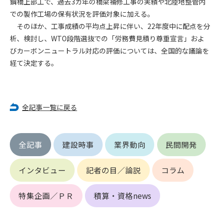
鋼橋上部工で、過去3カ年の橋梁補修工事の実績や北陸地整管内
第5条（IDおよびパスワードの管理）
1. 会員は申込の際に管理者が発行したIDおよびパスワードの使
での製作工場の保有状況を評価対象に加える。
用および管理について責任を負うものとします。
そのほか、工事成績の平均点上昇に伴い、22年度中に配点を分
2. 会員は、自己のIDおよびパスワードを、貸与、譲渡、売買、
析、検討し、WTO段階選抜での「労務費見積り尊重宣言」およ
その他形態を問わず、第三者に利用させることはできませ
びカーボンニュートラル対応の評価については、全国的な議論を
ん。
経て決定する。
3. 会員は、IDおよびパスワードの管理不十分、使用上の過誤、
第三者（他の会員を含む）の使用等による損害について責任
を負うものとし、管理者は一切責任を負いません。
全記事一覧に戻る
第6条（会員の禁止事項）
1. 会員は建設資料館WEB上で以下の行為をしないものとしま
す。
全記事
建設時事
業界動向
民間開発
(1) 第三者または管理者の著作権、その他知的所有権を侵害す
る行為
インタビュー
記者の目／論説
コラム
(2) 第三者または管理者の財産、プライバシー等を侵害する行
為
(3) 第三者または管理者を誹謗中傷する行為
特集企画／ＰＲ
積算・資格news
(4) 有害なコンピュータプログラム等を送信又は書き込む行為
(5) 第三者に不利益を与える行為