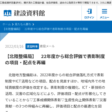
工事成績評定書(評点)、開示済み工事設計書、総合評価値、過去の公告原文が無料で閲覧できます。
入札に関連す
ホーム
建設資料館とは
ホーム
見たもん勝ち
【北陸整備局】 22年度から総合評価で表彰制度の項目・配点を再編
東京都の入札資料
建設メール
2022/03/16
建設時事
国土交通省の入札資料
【北陸整備局】 22年度から総合評価で表彰制度
見たもん勝ち
第1条（規約の目的）
の項目・配点を再編
1. 本規約は、建設資料館が提供するサポーター会あ本員、無料
パスワードの再発行
会員登録について
会員サービスの利用条件等について定めるものです。
北陸地方整備局は、2022年度からの総合評価落札方式で表彰
2. 管理者が建設資料館WEB上で随時掲載するルールは本規約の
制度やICT活用などの項目、配点を見直すほか、地域内外での地
一部を構成するものとします。
サポーター会員一覧
域貢献度の評価を改定する。表彰制度の複雑化、ICT・新技術の
活用、災害の広域化などにより、評価項目・配点が形骸化してき
第2条（規約の変更）
会社概要
お問い合わせ
個人情報保護方針
ていることから▽工事成績関係表彰▽生産性向上関係表彰▽災害
本規約は、会員の了承を得ることなく、随時変更されることが
会員規約
貢献―の3つの枠組みに再編し、評価項目と配点の最適化を図
あります。変更内容は、建設資料館WEB上に表示した時点で直
ちに全ての会員が了承したものとみなします。