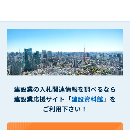
(6) 管理者が承認していない営利を目的とした行為
(7) 公序良俗に反する行為
(8) 犯罪的行為に結びつく行為
(9) その他、法律に反する行為
(10) 建設資料館から知り得た情報及びダウンロードした情報
を、営利を目的として第三者に転売し、または転売のため
に第三者に提供すること
第7条（登録内容の削除）
管理者は、会員が登録した内容が以下に該当する、またはその
恐れのあるものは、会員の承諾なく削除できるものとします。
(1) 登録されている情報が、第6条の定める禁止事項に該当する
と管理者が、判断した場合
建設業の入札関連情報を調べるなら
(2) 建設資料館の運営および保守管理上、必要と判断した場合
(3) 広告掲載料金の支払が遅延した場合
建設業応援サイト「
建設資料館
」を
(4) その他、管理者が不適当と判断した場合
ご利用下さい！
第8条（サービスの変更・中止等）
管理者は、会員の承諾なく、本サービス内容の変更(新規追加、
廃止を含み)し、本サービスの運営を中止または廃止することが