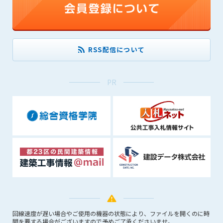
できるものとします。これに起因する会員または他の第三者が
被った損害について管理者は､一切の責任をも負わないものと
します。
第9条（会員の個人情報）
RSS配信について
会員の氏名、住所、性別、年齢、メールアドレスその他本サー
ビスの提供に関連して管理者が知り得た会員の個人情報（以下
個人情報といいます）について、管理者は、以下の各号に該当
PR
する場合を除き、第三者に開示または提供しないものとしま
す。
(1) 会員が、自己の個人情報の開示に事前に同意している場合
(2) 個々の会員を特定できない統計的な処理をした形式で第三
者に提供する場合
(3) 第三者および管理者の権利、財産、安全等を保護するため
に必要であると管理者が判断した場合
(4) 法令等により開示を求められた場合
第10条（免責事項）
管理者は、会員が登録した内容が以下に該当する、またはその
恐れのあるものは、会員の承諾なく削除できるものとします。
回線速度が遅い場合やご使用の機器の状態により、ファイルを開くのに時
間を要する場合がございますので予めご了承くださいませ。