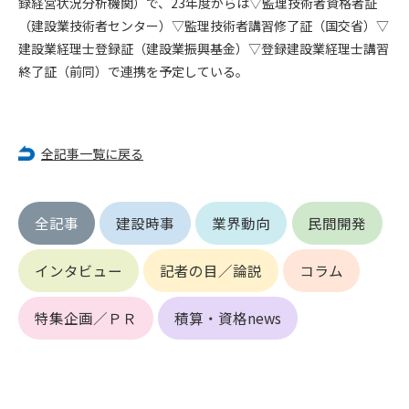
録経営状況分析機関）で、23年度からは▽監理技術者資格者証
第5条（IDおよびパスワードの管理）
1. 会員は申込の際に管理者が発行したIDおよびパスワードの使
（建設業技術者センター）▽監理技術者講習修了証（国交省）▽
用および管理について責任を負うものとします。
建設業経理士登録証（建設業振興基金）▽登録建設業経理士講習
2. 会員は、自己のIDおよびパスワードを、貸与、譲渡、売買、
終了証（前同）で連携を予定している。
その他形態を問わず、第三者に利用させることはできませ
ん。
3. 会員は、IDおよびパスワードの管理不十分、使用上の過誤、
第三者（他の会員を含む）の使用等による損害について責任
全記事一覧に戻る
を負うものとし、管理者は一切責任を負いません。
第6条（会員の禁止事項）
全記事
建設時事
業界動向
民間開発
1. 会員は建設資料館WEB上で以下の行為をしないものとしま
す。
インタビュー
記者の目／論説
コラム
(1) 第三者または管理者の著作権、その他知的所有権を侵害す
る行為
(2) 第三者または管理者の財産、プライバシー等を侵害する行
特集企画／ＰＲ
積算・資格news
為
(3) 第三者または管理者を誹謗中傷する行為
(4) 有害なコンピュータプログラム等を送信又は書き込む行為
(5) 第三者に不利益を与える行為