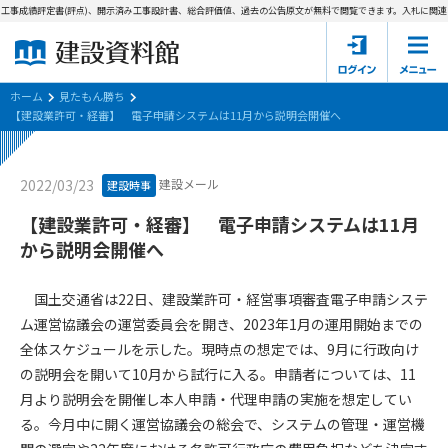
工事成績評定書(評点)、開示済み工事設計書、総合評価値、過去の公告原文が無料で閲覧できます。
入札に関連す
ホーム
建設資料館とは
ホーム
見たもん勝ち
【建設業許可・経審】 電子申請システムは11月から説明会開催へ
東京都の入札資料
建設メール
2022/03/23
建設時事
国土交通省の入札資料
【建設業許可・経審】 電子申請システムは11月
見たもん勝ち
第1条（規約の目的）
から説明会開催へ
1. 本規約は、建設資料館が提供するサポーター会あ本員、無料
パスワードの再発行
会員登録について
会員サービスの利用条件等について定めるものです。
国土交通省は22日、建設業許可・経営事項審査電子申請システ
2. 管理者が建設資料館WEB上で随時掲載するルールは本規約の
ム運営協議会の運営委員会を開き、2023年1月の運用開始までの
一部を構成するものとします。
サポーター会員一覧
全体スケジュールを示した。現時点の想定では、9月に行政向け
の説明会を開いて10月から試行に入る。申請者については、11
第2条（規約の変更）
会社概要
お問い合わせ
個人情報保護方針
月より説明会を開催し本人申請・代理申請の実施を想定してい
本規約は、会員の了承を得ることなく、随時変更されることが
会員規約
る。今月中に開く運営協議会の総会で、システムの管理・運営機
あります。変更内容は、建設資料館WEB上に表示した時点で直
ちに全ての会員が了承したものとみなします。