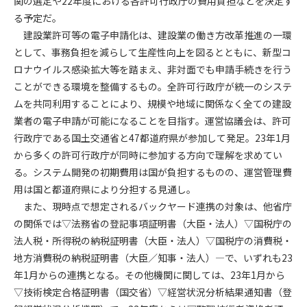
関の選定や22年度における各許可行政庁の費用負担などを決定す
る予定だ。
第4条（会員審査および資格の取り消し）
建設業許可等の電子申請化は、建設業の働き方改革推進の一環
会員とは、本規約を承諾の上、所定の会員申込手続きを完了
として、事務負担を減らして生産性向上を図るとともに、新型コ
後、管理者がこれを承認した者をいいます。
ロナウイルス感染拡大等を踏まえ、非対面でも申請手続きを行う
ことができる環境を整備するもの。全許可行政庁が統一のシステ
第4条（会員の定義と登録）
ムを共同利用することにより、規模や地域に関係なく全ての建設
1. 管理者は前条により審査の結果、会員申込みをした者が以下
業者の電子申請が可能になることを目指す。運営協議会は、許可
の何れかの項目に該当することがわかった場合、その者の会
行政庁である国土交通省と47都道府県が参加して発足。23年1月
員としての権限を承認しないことがあります。
(1) 会員申し込みをした者が実在しなかった場合
から多くの許可行政庁が同時に参加する方向で理解を求めてい
(2) 本規約に違反した場合/li>
る。システム開発の初期費用は国が負担するものの、運営管理費
(3) 会員申し込みの際、申告事項に虚偽があった場合
用は国と都道府県により分担する見通し。
(4) 会員申込者が管理者所定の手続き通りに会員申込手続き処
また、現時点で想定されるバックヤード連携の対象は、他省庁
理を行わなかった場合
の関係では▽法務省の登記事項証明書（大臣・法人）▽国税庁の
(5) その他管理者が会員とすることを不適当と判断した場合
法人税・所得税の納税証明書（大臣・法人）▽国税庁の消費税・
2. 管理者は承認後であっても承認した会員が前項の何れかに該
地方消費税の納税証明書（大臣／知事・法人）―で、いずれも23
当することが判明した場合、会員資格を取り消すことがあり
年1月からの連携となる。その他機関に関しては、23年1月から
ます。
▽技術検定合格証明書（国交省）▽経営状況分析結果通知書（登