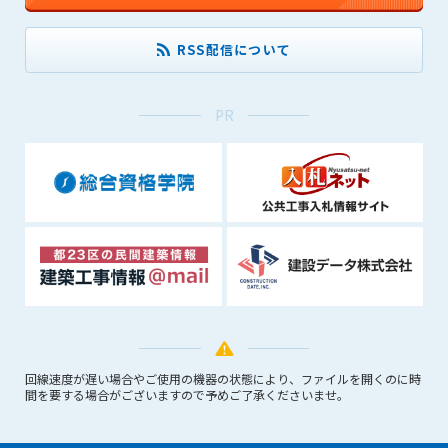
できるものとします。これに起因する会員または他の第三者が
被った損害について管理者は､一切の責任をも負わないものと
RSS配信について
します。
第9条（会員の個人情報）
会員の氏名、住所、性別、年齢、メールアドレスその他本サー
PR
ビスの提供に関連して管理者が知り得た会員の個人情報（以下
個人情報といいます）について、管理者は、以下の各号に該当
する場合を除き、第三者に開示または提供しないものとしま
す。
(1) 会員が、自己の個人情報の開示に事前に同意している場合
(2) 個々の会員を特定できない統計的な処理をした形式で第三
者に提供する場合
(3) 第三者および管理者の権利、財産、安全等を保護するため
に必要であると管理者が判断した場合
(4) 法令等により開示を求められた場合
回線速度が遅い場合やご使用の機器の状態により、ファイルを開くのに時
第10条（免責事項）
間を要する場合がございますので予めご了承くださいませ。
管理者は、会員が登録した内容が以下に該当する、またはその
恐れのあるものは、会員の承諾なく削除できるものとします。