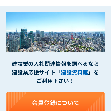
(6) 管理者が承認していない営利を目的とした行為
(7) 公序良俗に反する行為
(8) 犯罪的行為に結びつく行為
(9) その他、法律に反する行為
(10) 建設資料館から知り得た情報及びダウンロードした情報
を、営利を目的として第三者に転売し、または転売のため
に第三者に提供すること
第7条（登録内容の削除）
管理者は、会員が登録した内容が以下に該当する、またはその
恐れのあるものは、会員の承諾なく削除できるものとします。
建設業の入札関連情報を調べるなら
(1) 登録されている情報が、第6条の定める禁止事項に該当する
と管理者が、判断した場合
建設業応援サイト「
建設資料館
」を
(2) 建設資料館の運営および保守管理上、必要と判断した場合
ご利用下さい！
(3) 広告掲載料金の支払が遅延した場合
(4) その他、管理者が不適当と判断した場合
第8条（サービスの変更・中止等）
管理者は、会員の承諾なく、本サービス内容の変更(新規追加、
廃止を含み)し、本サービスの運営を中止または廃止することが