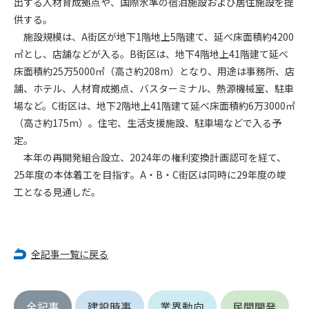
出する人材育成拠点や、国際水準の宿泊施設および居住施設を提
第5条（IDおよびパスワードの管理）
1. 会員は申込の際に管理者が発行したIDおよびパスワードの使
供する。
用および管理について責任を負うものとします。
施設規模は、A街区が地下1階地上5階建て、延べ床面積約4200
2. 会員は、自己のIDおよびパスワードを、貸与、譲渡、売買、
㎡とし、店舗などが入る。B街区は、地下4階地上41階建て延べ
その他形態を問わず、第三者に利用させることはできませ
床面積約25万5000㎡（高さ約208m）となり、用途は事務所、店
ん。
舗、ホテル、人材育成拠点、バスターミナル、熱源機械室、駐車
3. 会員は、IDおよびパスワードの管理不十分、使用上の過誤、
場など。C街区は、地下2階地上41階建て延べ床面積約6万3000㎡
第三者（他の会員を含む）の使用等による損害について責任
（高さ約175m）。住宅、生活支援施設、駐車場などで入る予
を負うものとし、管理者は一切責任を負いません。
定。
本年の再開発組合設立、2024年の権利変換計画認可を経て、
第6条（会員の禁止事項）
25年度の本体着工を目指す。A・B・C街区は同時に29年度の竣
1. 会員は建設資料館WEB上で以下の行為をしないものとしま
す。
工となる見通しだ。
(1) 第三者または管理者の著作権、その他知的所有権を侵害す
る行為
(2) 第三者または管理者の財産、プライバシー等を侵害する行
全記事一覧に戻る
為
(3) 第三者または管理者を誹謗中傷する行為
(4) 有害なコンピュータプログラム等を送信又は書き込む行為
(5) 第三者に不利益を与える行為
全記事
建設時事
業界動向
民間開発