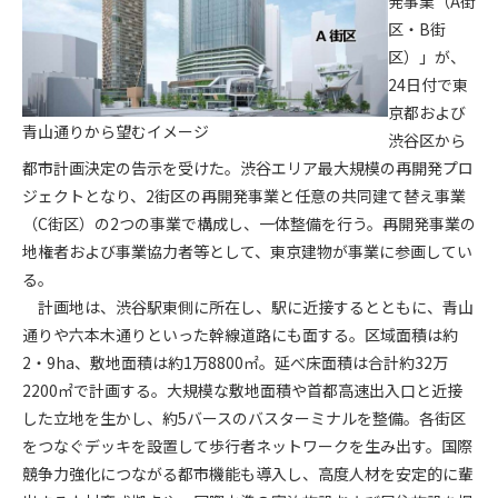
発事業（A街
区・B街
第4条（会員審査および資格の取り消し）
区）」が、
会員とは、本規約を承諾の上、所定の会員申込手続きを完了
24日付で東
後、管理者がこれを承認した者をいいます。
京都および
青山通りから望むイメージ
渋谷区から
第4条（会員の定義と登録）
都市計画決定の告示を受けた。渋谷エリア最大規模の再開発プロ
1. 管理者は前条により審査の結果、会員申込みをした者が以下
ジェクトとなり、2街区の再開発事業と任意の共同建て替え事業
の何れかの項目に該当することがわかった場合、その者の会
（C街区）の2つの事業で構成し、一体整備を行う。再開発事業の
員としての権限を承認しないことがあります。
(1) 会員申し込みをした者が実在しなかった場合
地権者および事業協力者等として、東京建物が事業に参画してい
(2) 本規約に違反した場合/li>
る。
(3) 会員申し込みの際、申告事項に虚偽があった場合
計画地は、渋谷駅東側に所在し、駅に近接するとともに、青山
(4) 会員申込者が管理者所定の手続き通りに会員申込手続き処
通りや六本木通りといった幹線道路にも面する。区域面積は約
理を行わなかった場合
2・9ha、敷地面積は約1万8800㎡。延べ床面積は合計約32万
(5) その他管理者が会員とすることを不適当と判断した場合
2200㎡で計画する。大規模な敷地面積や首都高速出入口と近接
2. 管理者は承認後であっても承認した会員が前項の何れかに該
した立地を生かし、約5バースのバスターミナルを整備。各街区
当することが判明した場合、会員資格を取り消すことがあり
をつなぐデッキを設置して歩行者ネットワークを生み出す。国際
ます。
競争力強化につながる都市機能も導入し、高度人材を安定的に輩