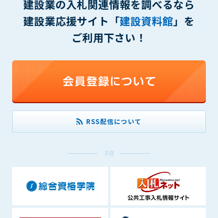
建設業の入札関連情報を調べるなら
できるものとします。これに起因する会員または他の第三者が
建設業応援サイト「
建設資料館
」を
被った損害について管理者は､一切の責任をも負わないものと
します。
ご利用下さい！
第9条（会員の個人情報）
会員の氏名、住所、性別、年齢、メールアドレスその他本サー
ビスの提供に関連して管理者が知り得た会員の個人情報（以下
個人情報といいます）について、管理者は、以下の各号に該当
する場合を除き、第三者に開示または提供しないものとしま
す。
(1) 会員が、自己の個人情報の開示に事前に同意している場合
(2) 個々の会員を特定できない統計的な処理をした形式で第三
RSS配信について
者に提供する場合
(3) 第三者および管理者の権利、財産、安全等を保護するため
PR
に必要であると管理者が判断した場合
(4) 法令等により開示を求められた場合
第10条（免責事項）
管理者は、会員が登録した内容が以下に該当する、またはその
恐れのあるものは、会員の承諾なく削除できるものとします。