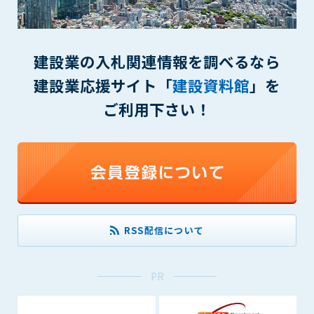
(6) 管理者が承認していない営利を目的とした行為
(7) 公序良俗に反する行為
(8) 犯罪的行為に結びつく行為
(9) その他、法律に反する行為
建設業の入札関連情報を調べるなら
(10) 建設資料館から知り得た情報及びダウンロードした情報
建設業応援サイト「
建設資料館
」を
を、営利を目的として第三者に転売し、または転売のため
に第三者に提供すること
ご利用下さい！
第7条（登録内容の削除）
管理者は、会員が登録した内容が以下に該当する、またはその
恐れのあるものは、会員の承諾なく削除できるものとします。
(1) 登録されている情報が、第6条の定める禁止事項に該当する
と管理者が、判断した場合
(2) 建設資料館の運営および保守管理上、必要と判断した場合
RSS配信について
(3) 広告掲載料金の支払が遅延した場合
(4) その他、管理者が不適当と判断した場合
PR
第8条（サービスの変更・中止等）
管理者は、会員の承諾なく、本サービス内容の変更(新規追加、
廃止を含み)し、本サービスの運営を中止または廃止することが