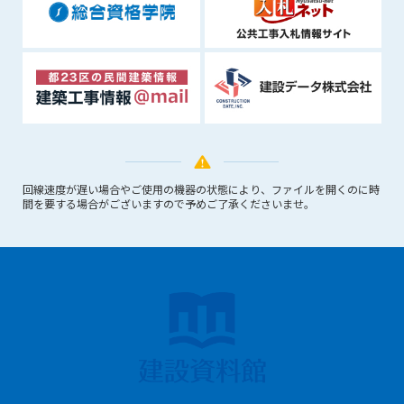
できるものとします。これに起因する会員または他の第三者が
被った損害について管理者は､一切の責任をも負わないものと
します。
第9条（会員の個人情報）
会員の氏名、住所、性別、年齢、メールアドレスその他本サー
ビスの提供に関連して管理者が知り得た会員の個人情報（以下
個人情報といいます）について、管理者は、以下の各号に該当
する場合を除き、第三者に開示または提供しないものとしま
す。
回線速度が遅い場合やご使用の機器の状態により、ファイルを開くのに時
(1) 会員が、自己の個人情報の開示に事前に同意している場合
間を要する場合がございますので予めご了承くださいませ。
(2) 個々の会員を特定できない統計的な処理をした形式で第三
者に提供する場合
(3) 第三者および管理者の権利、財産、安全等を保護するため
に必要であると管理者が判断した場合
(4) 法令等により開示を求められた場合
第10条（免責事項）
管理者は、会員が登録した内容が以下に該当する、またはその
恐れのあるものは、会員の承諾なく削除できるものとします。