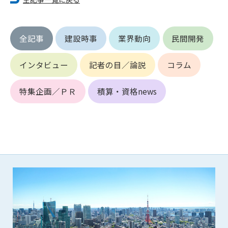
第5条（IDおよびパスワードの管理）
1. 会員は申込の際に管理者が発行したIDおよびパスワードの使
用および管理について責任を負うものとします。
2. 会員は、自己のIDおよびパスワードを、貸与、譲渡、売買、
全記事
建設時事
業界動向
民間開発
その他形態を問わず、第三者に利用させることはできませ
ん。
インタビュー
記者の目／論説
コラム
3. 会員は、IDおよびパスワードの管理不十分、使用上の過誤、
第三者（他の会員を含む）の使用等による損害について責任
特集企画／ＰＲ
積算・資格news
を負うものとし、管理者は一切責任を負いません。
第6条（会員の禁止事項）
1. 会員は建設資料館WEB上で以下の行為をしないものとしま
す。
(1) 第三者または管理者の著作権、その他知的所有権を侵害す
る行為
(2) 第三者または管理者の財産、プライバシー等を侵害する行
為
(3) 第三者または管理者を誹謗中傷する行為
(4) 有害なコンピュータプログラム等を送信又は書き込む行為
(5) 第三者に不利益を与える行為