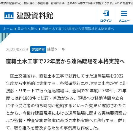
成績評定書(評点)、開示済み工事設計書、総合評価値、過去の公告原文が無料で閲覧できます。
入札に関連する
ホーム
建設資料館とは
ホーム
見たもん勝ち
直轄土木工事で22年度から遠隔臨場を本格実施へ
東京都の入札資料
建設メール
2022/03/29
建設時事
国土交通省の入札資料
直轄土木工事で22年度から遠隔臨場を本格実施へ
見たもん勝ち
第1条（規約の目的）
国土交通省は、直轄土木工事で試行してきた遠隔臨場を2022
1. 本規約は、建設資料館が提供するサポーター会あ本員、無料
パスワードの再発行
年度から本格的に実施する。各種確認行為を現場に出向かずに非
会員登録について
会員サービスの利用条件等について定めるものです。
接触・リモートで行う遠隔臨場は、全国で20年度に760件、21年
2. 管理者が建設資料館WEB上で随時掲載するルールは本規約の
度には約1800件で試行・普及が進み、現場への移動時間や立会
一部を構成するものとします。
サポーター会員一覧
に伴う受注者の待ち時間が短縮するといった効果が確認されたこ
第2条（規約の変更）
とから、今後は建設現場における遠隔臨場に関する実施要領案お
会社概要
お問い合わせ
個人情報保護方針
本規約は、会員の了承を得ることなく、随時変更されることが
よび監督・検査実施要領案に基づき本格実施へと移行する。併せ
会員規約
あります。変更内容は、建設資料館WEB上に表示した時点で直
て、取り組みを普及するための事例集も作成した。
ちに全ての会員が了承したものとみなします。