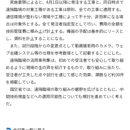
実施要領によると、4月1日以降に発注する工事と、同日時点で
遠隔臨場の対象工種がある工事は原則、全ての工事に適用する。
第4条（会員審査および資格の取り消し）
通信環境が整わない現場や工種によって不十分、非効率になる場
会員とは、本規約を承諾の上、所定の会員申込手続きを完了
合は対象外とする。全て発注者指定型として行い、費用の全額を
後、管理者がこれを承認した者をいいます。
技術管理費に積み上げ計上する。機器の手配は基本的にリースと
し、賃料を計上することになる。
第4条（会員の定義と登録）
1. 管理者は前条により審査の結果、会員申込みをした者が以下
また、試行段階からの変更点として動画撮影用のカメラ、ウェ
の何れかの項目に該当することがわかった場合、その者の会
ブ会議システム等の仕様を参考数値として記載することにした。
員としての権限を承認しないことがあります。
遠隔臨場の活用事例集は、初めての受注者でも安心して取り組
(1) 会員申し込みをした者が実在しなかった場合
めるように現場の生の声を紹介するもので、取り組みに当たり、
(2) 本規約に違反した場合/li>
受注者が工夫した点や試行を通じて感じた効果、課題など約30件
(3) 会員申し込みの際、申告事項に虚偽があった場合
を掲載している。
(4) 会員申込者が管理者所定の手続き通りに会員申込手続き処
国交省では、遠隔臨場の取り組みの裾野を広げるとともに、中
理を行わなかった場合
間技術検査などへの適用可能性についても検討を進めていく考え
(5) その他管理者が会員とすることを不適当と判断した場合
だ。
2. 管理者は承認後であっても承認した会員が前項の何れかに該
当することが判明した場合、会員資格を取り消すことがあり
ます。
全記事一覧に戻る