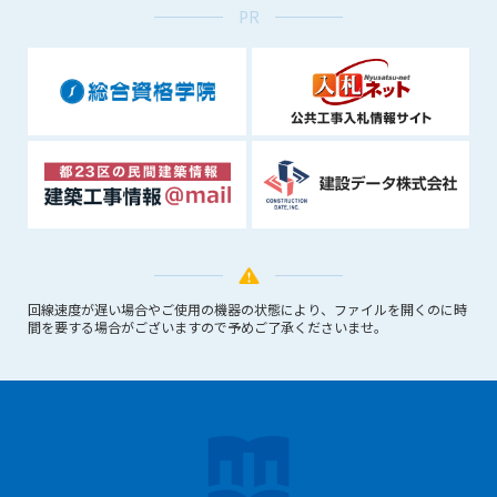
PR
できるものとします。これに起因する会員または他の第三者が
被った損害について管理者は､一切の責任をも負わないものと
します。
第9条（会員の個人情報）
会員の氏名、住所、性別、年齢、メールアドレスその他本サー
ビスの提供に関連して管理者が知り得た会員の個人情報（以下
個人情報といいます）について、管理者は、以下の各号に該当
する場合を除き、第三者に開示または提供しないものとしま
す。
(1) 会員が、自己の個人情報の開示に事前に同意している場合
(2) 個々の会員を特定できない統計的な処理をした形式で第三
者に提供する場合
回線速度が遅い場合やご使用の機器の状態により、ファイルを開くのに時
(3) 第三者および管理者の権利、財産、安全等を保護するため
間を要する場合がございますので予めご了承くださいませ。
に必要であると管理者が判断した場合
(4) 法令等により開示を求められた場合
第10条（免責事項）
管理者は、会員が登録した内容が以下に該当する、またはその
恐れのあるものは、会員の承諾なく削除できるものとします。