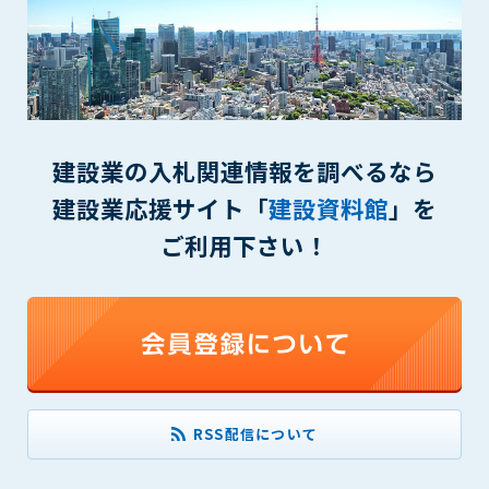
(6) 管理者が承認していない営利を目的とした行為
(7) 公序良俗に反する行為
(8) 犯罪的行為に結びつく行為
(9) その他、法律に反する行為
(10) 建設資料館から知り得た情報及びダウンロードした情報
を、営利を目的として第三者に転売し、または転売のため
に第三者に提供すること
建設業の入札関連情報を調べるなら
建設業応援サイト「
建設資料館
」を
第7条（登録内容の削除）
管理者は、会員が登録した内容が以下に該当する、またはその
ご利用下さい！
恐れのあるものは、会員の承諾なく削除できるものとします。
(1) 登録されている情報が、第6条の定める禁止事項に該当する
と管理者が、判断した場合
(2) 建設資料館の運営および保守管理上、必要と判断した場合
(3) 広告掲載料金の支払が遅延した場合
(4) その他、管理者が不適当と判断した場合
第8条（サービスの変更・中止等）
RSS配信について
管理者は、会員の承諾なく、本サービス内容の変更(新規追加、
廃止を含み)し、本サービスの運営を中止または廃止することが