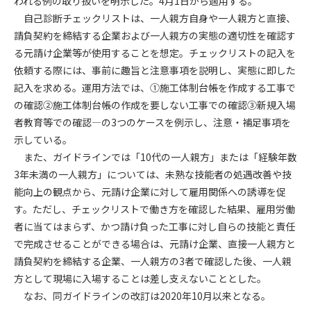
われる例の取り扱いを明示した。4月1日から適用する。
自己診断チェックリストは、一人親方自身や一人親方と直接、
第4条（会員審査および資格の取り消し）
請負契約を締結する企業および一人親方の実態の適切性を確認す
会員とは、本規約を承諾の上、所定の会員申込手続きを完了
る元請け企業等が使用することを想定。チェックリストの記入を
後、管理者がこれを承認した者をいいます。
依頼する際には、事前に趣旨と注意事項を説明し、実態に即した
記入を求める。運用方法では、①施工体制台帳を作成する工事で
第4条（会員の定義と登録）
の確認②施工体制台帳の作成を要しない工事での確認③新規入場
1. 管理者は前条により審査の結果、会員申込みをした者が以下
者教育等での確認―の3つのケースを例示し、注意・補足事項を
の何れかの項目に該当することがわかった場合、その者の会
示している。
員としての権限を承認しないことがあります。
(1) 会員申し込みをした者が実在しなかった場合
また、ガイドラインでは「10代の一人親方」または「経験年数
(2) 本規約に違反した場合/li>
3年未満の一人親方」については、未熟な技能者の処遇改善や技
(3) 会員申し込みの際、申告事項に虚偽があった場合
能向上の観点から、元請け企業に対して雇用関係への誘導を促
(4) 会員申込者が管理者所定の手続き通りに会員申込手続き処
す。ただし、チェックリストで働き方を確認した結果、雇用労働
理を行わなかった場合
者に当てはまらず、かつ請け負った工事に対し自らの技能と責任
(5) その他管理者が会員とすることを不適当と判断した場合
で完成させることができる場合は、元請け企業、直接一人親方と
2. 管理者は承認後であっても承認した会員が前項の何れかに該
請負契約を締結する企業、一人親方の3者で確認した後、一人親
当することが判明した場合、会員資格を取り消すことがあり
方として現場に入場することは差し支えないこととした。
ます。
なお、同ガイドラインの改訂は2020年10月以来となる。