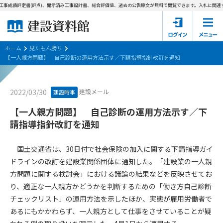
事成績評定書(評点)、開示済み工事設計書、総合評価値、過去の公告原文が無料で閲覧できます。
入札に関連す
ホーム
建設資料館とは
ホーム
見たもん勝ち
【一人親方問題】 自己診断の運用方法示す／下請指導指針改訂を通知
東京都の入札資料
建設メール
2022/03/30
建設時事
国土交通省の入札資料
【一人親方問題】 自己診断の運用方法示す／下
見たもん勝ち
第1条（規約の目的）
請指導指針改訂を通知
1. 本規約は、建設資料館が提供するサポーター会あ本員、無料
パスワードの再発行
会員登録について
会員サービスの利用条件等について定めるものです。
国土交通省は、30日付で社会保険の加入に関する下請指導ガイ
2. 管理者が建設資料館WEB上で随時掲載するルールは本規約の
ドラインの改訂を建設業関係団体に通知した。「建設業の一人親
一部を構成するものとします。
サポーター会員一覧
方問題に関する検討会」における議論の結果などを反映させてお
り、適正な一人親方かどうかを判断するための「働き方自己診断
第2条（規約の変更）
会社概要
お問い合わせ
個人情報保護方針
チェックリスト」の運用方法を示したほか、実態が雇用労働者で
本規約は、会員の了承を得ることなく、随時変更されることが
会員規約
あるにもかかわらず、一人親方として仕事をさせていることが疑
あります。変更内容は、建設資料館WEB上に表示した時点で直
ちに全ての会員が了承したものとみなします。