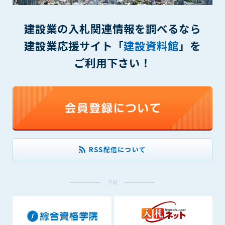
(6) 管理者が承認していない営利を目的とした行為
(7) 公序良俗に反する行為
建設業の入札関連情報を調べるなら
(8) 犯罪的行為に結びつく行為
(9) その他、法律に反する行為
建設業応援サイト「
建設資料館
」を
(10) 建設資料館から知り得た情報及びダウンロードした情報
ご利用下さい！
を、営利を目的として第三者に転売し、または転売のため
に第三者に提供すること
第7条（登録内容の削除）
管理者は、会員が登録した内容が以下に該当する、またはその
恐れのあるものは、会員の承諾なく削除できるものとします。
(1) 登録されている情報が、第6条の定める禁止事項に該当する
と管理者が、判断した場合
RSS配信について
(2) 建設資料館の運営および保守管理上、必要と判断した場合
(3) 広告掲載料金の支払が遅延した場合
(4) その他、管理者が不適当と判断した場合
PR
第8条（サービスの変更・中止等）
管理者は、会員の承諾なく、本サービス内容の変更(新規追加、
廃止を含み)し、本サービスの運営を中止または廃止することが