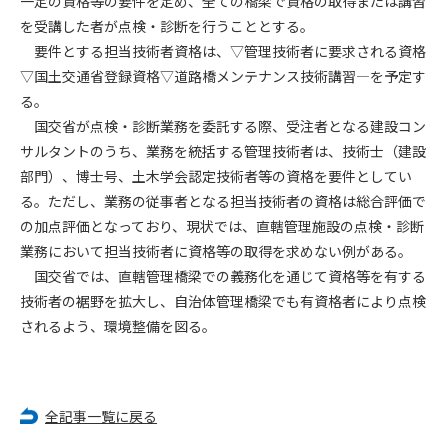
一定の資格等の要件を定め、全ての橋梁で資格の取得または講習
を受講した者が点検・診断を行うこととする。
第4条（会員審査および資格の取り消し）
要件とする担当技術者資格は、▽管理技術者に要求される資格
会員とは、本規約を承諾の上、所定の会員申込手続きを完了
▽国土交通省登録資格▽道路橋メンテナンス技術講習―を予定す
後、管理者がこれを承認した者をいいます。
る。
国交省が点検・診断業務を委託する際、受注者となる建設コン
第4条（会員の定義と登録）
サルタントのうち、業務を統括する管理技術者は、技術士（建設
1. 管理者は前条により審査の結果、会員申込みをした者が以下
部門）、博士号、土木学会認定技術者等の資格を要件としてい
の何れかの項目に該当することがわかった場合、その者の会
る。ただし、業務の従事者となる担当技術者の資格は総合評価で
員としての権限を承認しないことがあります。
(1) 会員申し込みをした者が実在しなかった場合
の加点評価となっており、現状では、直轄管理施設の点検・診断
(2) 本規約に違反した場合/li>
業務において担当技術者に資格等の取得を求めない例がある。
(3) 会員申し込みの際、申告事項に虚偽があった場合
国交省では、直轄管理橋梁での義務化を通じて資格等を有する
(4) 会員申込者が管理者所定の手続き通りに会員申込手続き処
技術者の裾野を拡大し、自治体管理橋梁でも有資格者により点検
理を行わなかった場合
されるよう、環境整備を図る。
(5) その他管理者が会員とすることを不適当と判断した場合
2. 管理者は承認後であっても承認した会員が前項の何れかに該
当することが判明した場合、会員資格を取り消すことがあり
ます。
全記事一覧に戻る