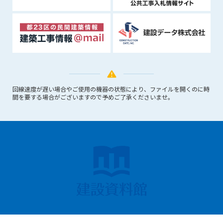
できるものとします。これに起因する会員または他の第三者が
被った損害について管理者は､一切の責任をも負わないものと
します。
第9条（会員の個人情報）
会員の氏名、住所、性別、年齢、メールアドレスその他本サー
ビスの提供に関連して管理者が知り得た会員の個人情報（以下
個人情報といいます）について、管理者は、以下の各号に該当
する場合を除き、第三者に開示または提供しないものとしま
回線速度が遅い場合やご使用の機器の状態により、ファイルを開くのに時
間を要する場合がございますので予めご了承くださいませ。
す。
(1) 会員が、自己の個人情報の開示に事前に同意している場合
(2) 個々の会員を特定できない統計的な処理をした形式で第三
者に提供する場合
(3) 第三者および管理者の権利、財産、安全等を保護するため
に必要であると管理者が判断した場合
(4) 法令等により開示を求められた場合
第10条（免責事項）
管理者は、会員が登録した内容が以下に該当する、またはその
恐れのあるものは、会員の承諾なく削除できるものとします。
Copyright 2018 kd-file all rights reserved.
閉じる