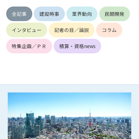
第5条（IDおよびパスワードの管理）
1. 会員は申込の際に管理者が発行したIDおよびパスワードの使
全記事
建設時事
業界動向
民間開発
用および管理について責任を負うものとします。
2. 会員は、自己のIDおよびパスワードを、貸与、譲渡、売買、
インタビュー
記者の目／論説
コラム
その他形態を問わず、第三者に利用させることはできませ
ん。
3. 会員は、IDおよびパスワードの管理不十分、使用上の過誤、
特集企画／ＰＲ
積算・資格news
第三者（他の会員を含む）の使用等による損害について責任
を負うものとし、管理者は一切責任を負いません。
第6条（会員の禁止事項）
1. 会員は建設資料館WEB上で以下の行為をしないものとしま
す。
(1) 第三者または管理者の著作権、その他知的所有権を侵害す
る行為
(2) 第三者または管理者の財産、プライバシー等を侵害する行
為
(3) 第三者または管理者を誹謗中傷する行為
(4) 有害なコンピュータプログラム等を送信又は書き込む行為
(5) 第三者に不利益を与える行為