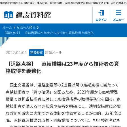
事成績評定書(評点)、開示済み工事設計書、総合評価値、過去の公告原文が無料で閲覧できます。
入札に関連する
ホーム
建設資料館とは
ホーム
見たもん勝ち
【道路点検】 直轄橋梁は23年度から技術者の資格取得を義務化
東京都の入札資料
建設メール
2022/04/04
建設時事
国土交通省の入札資料
【道路点検】 直轄橋梁は23年度から技術者の資
見たもん勝ち
第1条（規約の目的）
格取得を義務化
1. 本規約は、建設資料館が提供するサポーター会あ本員、無料
パスワードの再発行
会員登録について
会員サービスの利用条件等について定めるものです。
国土交通省は、道路施設等の2巡目以降の定期点検に当たって
2. 管理者が建設資料館WEB上で随時掲載するルールは本規約の
点検技術者の「質の確保」を図るため、2023年度から直轄管理
一部を構成するものとします。
サポーター会員一覧
橋梁では担当技術者に対して点検資格等の取得義務化を図る。点
検技術者が備えるべき知識や技術を明確にし、適切な措置に必要
第2条（規約の変更）
会社概要
お問い合わせ
個人情報保護方針
な診断を確実に実施できる体制を整備することが目的。23年度以
本規約は、会員の了承を得ることなく、随時変更されることが
会員規約
降、直轄管理橋梁の点検・診断業務については、担当技術者にも
あります。変更内容は、建設資料館WEB上に表示した時点で直
ちに全ての会員が了承したものとみなします。