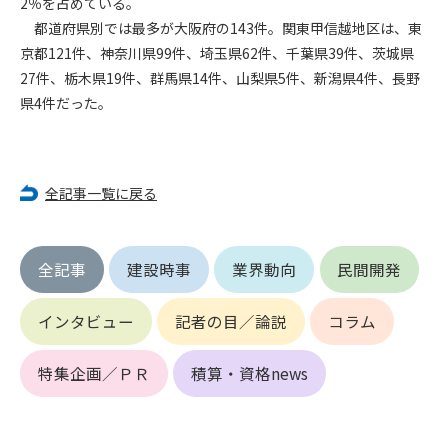
2％を占めている。
第5条（IDおよびパスワードの管理）
1. 会員は申込の際に管理者が発行したIDおよびパスワードの使
都道府県別では最多が大阪府の143件。関東甲信越地区は、東
用および管理について責任を負うものとします。
京都121件、神奈川県99件、埼玉県62件、千葉県39件、茨城県
2. 会員は、自己のIDおよびパスワードを、貸与、譲渡、売買、
27件、栃木県19件、群馬県14件、山梨県5件、新潟県4件、長野
その他形態を問わず、第三者に利用させることはできませ
県4件だった。
ん。
3. 会員は、IDおよびパスワードの管理不十分、使用上の過誤、
第三者（他の会員を含む）の使用等による損害について責任
を負うものとし、管理者は一切責任を負いません。
全記事一覧に戻る
第6条（会員の禁止事項）
1. 会員は建設資料館WEB上で以下の行為をしないものとしま
全記事
建設時事
業界動向
民間開発
す。
(1) 第三者または管理者の著作権、その他知的所有権を侵害す
インタビュー
記者の目／論説
コラム
る行為
(2) 第三者または管理者の財産、プライバシー等を侵害する行
為
特集企画／ＰＲ
積算・資格news
(3) 第三者または管理者を誹謗中傷する行為
(4) 有害なコンピュータプログラム等を送信又は書き込む行為
(5) 第三者に不利益を与える行為