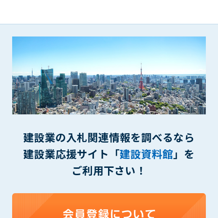
(6) 管理者が承認していない営利を目的とした行為
(7) 公序良俗に反する行為
(8) 犯罪的行為に結びつく行為
(9) その他、法律に反する行為
(10) 建設資料館から知り得た情報及びダウンロードした情報
を、営利を目的として第三者に転売し、または転売のため
に第三者に提供すること
第7条（登録内容の削除）
管理者は、会員が登録した内容が以下に該当する、またはその
恐れのあるものは、会員の承諾なく削除できるものとします。
(1) 登録されている情報が、第6条の定める禁止事項に該当する
建設業の入札関連情報を調べるなら
と管理者が、判断した場合
(2) 建設資料館の運営および保守管理上、必要と判断した場合
建設業応援サイト「
建設資料館
」を
(3) 広告掲載料金の支払が遅延した場合
ご利用下さい！
(4) その他、管理者が不適当と判断した場合
第8条（サービスの変更・中止等）
管理者は、会員の承諾なく、本サービス内容の変更(新規追加、
廃止を含み)し、本サービスの運営を中止または廃止することが