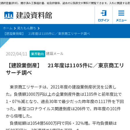
績評定書(評点)、開示済み工事設計書、総合評価値、過去の公告原文が無料で閲覧できます。
入札に関連する資料
ホーム
建設資料館とは
ホーム
見たもん勝ち
【建設業倒産】 21年度は1105件に／東京商工リサーチ調べ
東京都の入札資料
建設メール
2022/04/11
業界動向
国土交通省の入札資料
【建設業倒産】 21年度は1105件に／東京商工リ
見たもん勝ち
第1条（規約の目的）
サーチ調べ
1. 本規約は、建設資料館が提供するサポーター会あ本員、無料
パスワードの再発行
会員登録について
会員サービスの利用条件等について定めるものです。
東京商工リサーチは、2021年度の建設業倒産状況を公表し
2. 管理者が建設資料館WEB上で随時掲載するルールは本規約の
た。負債額1000万円以上の企業倒産件数は1105件と前年度比で
一部を構成するものとします。
サポーター会員一覧
1・07％減となり、過去30年で最少だった昨年度の1117件を下回
った。新型コロナウイルス関連倒産は206件で、昨年度の101件
第2条（規約の変更）
会社概要
お問い合わせ
個人情報保護方針
から倍増した。
本規約は、会員の了承を得ることなく、随時変更されることが
会員規約
負債総額は1054億5600万円で同6・32％増。平均負債額は
あります。変更内容は、建設資料館WEB上に表示した時点で直
ちに全ての会員が了承したものとみなします。