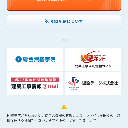
できるものとします。これに起因する会員または他の第三者が
被った損害について管理者は､一切の責任をも負わないものと
します。
RSS配信について
第9条（会員の個人情報）
会員の氏名、住所、性別、年齢、メールアドレスその他本サー
ビスの提供に関連して管理者が知り得た会員の個人情報（以下
PR
個人情報といいます）について、管理者は、以下の各号に該当
する場合を除き、第三者に開示または提供しないものとしま
す。
(1) 会員が、自己の個人情報の開示に事前に同意している場合
(2) 個々の会員を特定できない統計的な処理をした形式で第三
者に提供する場合
(3) 第三者および管理者の権利、財産、安全等を保護するため
に必要であると管理者が判断した場合
(4) 法令等により開示を求められた場合
第10条（免責事項）
回線速度が遅い場合やご使用の機器の状態により、ファイルを開くのに時
管理者は、会員が登録した内容が以下に該当する、またはその
間を要する場合がございますので予めご了承くださいませ。
恐れのあるものは、会員の承諾なく削除できるものとします。