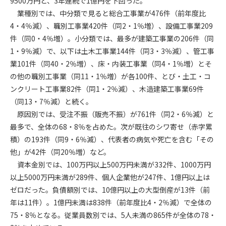
9500万円と、3年連続で1億円を下回った。
業種別では、中分類で見ると総合工事業が476件（前年度比
第4条（会員審査および資格の取り消し）
4・4％減）、職別工事業420件（同2・1％増）、設備工事業209
会員とは、本規約を承諾の上、所定の会員申込手続きを完了
件（同0・4％増）。小分類では、最多が建築工事業の206件（同
後、管理者がこれを承認した者をいいます。
1・9％減）で、以下は土木工事業144件（同3・3％減）、管工事
業101件（同40・2％増）、床・内装工事業（同4・1％増）とそ
第4条（会員の定義と登録）
の他の職別工事業（同11・1％増）が各100件、とび・土工・コ
1. 管理者は前条により審査の結果、会員申込みをした者が以下
ンクリート工事業82件（同1・2％減）、木造建築工事業69件
の何れかの項目に該当することがわかった場合、その者の会
（同13・7％減）と続く。
員としての権限を承認しないことがあります。
(1) 会員申し込みをした者が実在しなかった場合
原因別では、受注不振（販売不振）が761件（同2・6％減）と
(2) 本規約に違反した場合/li>
最多で、全体の68・8％を占めた。次が既往のシワ寄せ（赤字累
(3) 会員申し込みの際、申告事項に虚偽があった場合
積）の193件（同9・6％減）、代表者の病気や死亡を含む「その
(4) 会員申込者が管理者所定の手続き通りに会員申込手続き処
他」が42件（同20％増）など。
理を行わなかった場合
資本金別では、100万円以上500万円未満が332件、1000万円
(5) その他管理者が会員とすることを不適当と判断した場合
以上5000万円未満が289件、個人企業他が247件、1億円以上は
2. 管理者は承認後であっても承認した会員が前項の何れかに該
ゼロだった。負債額別では、10億円以上の大型倒産が13件（前
当することが判明した場合、会員資格を取り消すことがあり
年は11件）。1億円未満は838件（前年度比4・2％減）で全体の
ます。
75・8％となる。従業員数別では、5人未満の865件が全体の78・