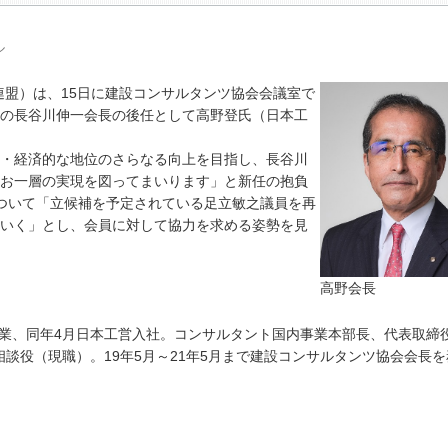
ル
盟）は、15日に建設コンサルタンツ協会会議室で
の長谷川伸一会長の後任として高野登氏（日本工
。
・経済的な地位のさらなる向上を目指し、長谷川
お一層の実現を図ってまいります」と新任の抱負
ついて「立候補を予定されている足立敏之議員を再
いく」とし、会員に対して協力を求める姿勢を見
高野会長
卒業、同年4月日本工営入社。コンサルタント国内事業本部長、代表取締
年相談役（現職）。19年5月～21年5月まで建設コンサルタンツ協会会長