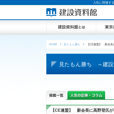
入札に関連する
HOME
見たもん勝ち
【CE連盟】 新会長
見たもん勝ち ～建設
【CE連盟】 新会長に高野登氏が