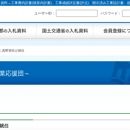
資料→工事費内訳書(積算内訳書)、工事成績評定書(評点)、開示済み工事設計書
ユーザーID：
パスワード：
に高野登氏が就任
業応援団～
就任