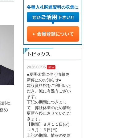
各種入札関連資料の収集に
2026/08/05
●夏季休業に伴う情報更
新停止のお知らせ●
建設資料館をご利用いた
だき、誠に有難うござい
ます。
下記の期間につきまし
役副社
て、弊社休業のため情報
を務め
更新を停止させていただ
きます。
【期間】８月１１日(火)
～８月１６日(日)
上記の期間、情報の更新