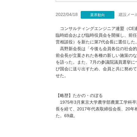
2022/04/18
建設メー
業界動向
コンサルティングエンジニア連盟（CE連
臨時総会および臨時役員会を開催し、前任
営相談役）を新たに第7代会長に選任した
高野新会長は「今後も会員各位の社会的
前会長が立案された各種の新しい施策のな
を語った。また、7月の参議院議員選挙に
び国会に送り出すため、会員と共に努めて
せた。
【略歴】たかの・のぼる
1975年3月東京大学農学部農業工学科
長を経て、2017年代表取締役会長、20
た。69歳。