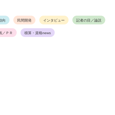
動向
民間開発
インタビュー
記者の目／論説
画／ＰＲ
積算・資格news