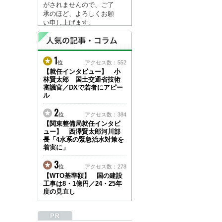
がされませんので、ご了
承のほど、よろしくお願
い申し上げます。
なお、情報は８月１７日
(月)より登録されます。
1
2026/04/23
位
アクセス数：552
●ゴールデンウィークに
【就任インタビュー】 小
林賢太郎 国土交通省技術
伴う情報更新停止のお知
審議官／DXで若者にアピー
らせ(05/02～05/10)●
ル
ユーザー各位
建設資料館をご利用いた
2
位
アクセス数：384
だき、誠に有難うござい
【関東整備局就任インタビ
ます。
ュー】 西澤賢太郎河川部
下記の期間につきまし
長「4水系の緊急治水対策を
て、弊社休業のため情報
着実に」
更新を停止させていただ
きます。
3
位
アクセス数：278
【期間】５月２日(土)～
【WTO基準額】 国の建設
５月１０日(日)
工事は8・1億円／24・25年
上記の期間、情報の更新
度の見直し
がされませんので、ご了
承のほど、よろしくお願
い申し上げます。