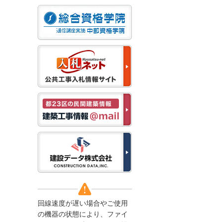
なお、５月１１日（月）
から通常通り運営いたし
ます。
2025/12/22
●年末年始に伴う情報更
新停止のお知らせ●
建設資料館をご利用いた
だき、誠に有難うござい
ます。
下記の期間につきまし
て、弊社休業のため情報
更新を停止させていただ
きます。
【期間】１２月２７日
(土)～１月４日(日)
上記の期間、情報の更新
がされませんので、ご了
承のほど、よろしくお願
い申し上げます。
なお、情報は１月５日
(月)より登録されます。
回線速度が遅い場合やご使用
2025/08/04
の機器の状態により、ファイ