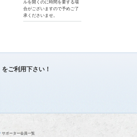
●夏季休業に伴う情報更
ルを開くのに時間を要する場
新停止のお知らせ●
合がございますので予めご了
建設資料館をご利用いた
承くださいませ。
だき、誠に有難うござい
ます。
下記の期間につきまし
て、弊社休業のため情報
更新を停止させていただ
きます。
【期間】８月９日(土)～
８月１７日(日)
上記の期間、情報の更新
がされませんので、ご了
」
をご利用下さい！
承のほど、よろしくお願
い申し上げます。
なお、情報は８月１８日
(月)より登録されます。
2025/04/24
●ゴールデンウィークに
伴う情報更新停止のお知
らせ(04/26～04/29、05/0
3～05/06)●
ユーザー各位
サポーター会員一覧
建設資料館をご利用いた