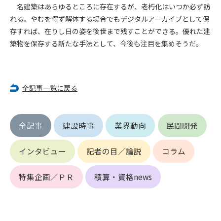
名建築はあらゆるところに存在するが、老朽化はいつか必ず訪
できるものとします。これに起因する会員または他の第三者が
れる。やむを得ず解体する場合でもデジタルアーカイブとして保
被った損害について管理者は､一切の責任をも負わないものと
存すれば、在りし日の姿を後世まで残すことができる。優れた建
します。
第9条（会員の個人情報）
築物を保存する新たな手法として、今後も注目を集めそうだ。
会員の氏名、住所、性別、年齢、メールアドレスその他本サー
ビスの提供に関連して管理者が知り得た会員の個人情報（以下
個人情報といいます）について、管理者は、以下の各号に該当
全記事一覧に戻る
する場合を除き、第三者に開示または提供しないものとしま
す。
(1) 会員が、自己の個人情報の開示に事前に同意している場合
(2) 個々の会員を特定できない統計的な処理をした形式で第三
全記事
建設時事
業界動向
民間開発
者に提供する場合
(3) 第三者および管理者の権利、財産、安全等を保護するため
インタビュー
記者の目／論説
コラム
に必要であると管理者が判断した場合
(4) 法令等により開示を求められた場合
特集企画／ＰＲ
積算・資格news
第10条（免責事項）
管理者は、会員が登録した内容が以下に該当する、またはその
恐れのあるものは、会員の承諾なく削除できるものとします。