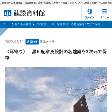
開示済み工事設計書、総合評価値、過去の公告原文が無料で閲覧できます。
入札に関連する資料→工事費内訳書(
ホーム
建設資料館とは
ホーム
見たもん勝ち
〈耳寄り〉 黒川紀章氏設計の名建築を3次元で保存
東京都の入札資料
建設メール
2022/04/19
建設時事
国土交通省の入札資料
〈耳寄り〉 黒川紀章氏設計の名建築を3次元で保
存
見たもん勝ち
第1条（規約の目的）
1. 本規約は、建設資料館が提供するサポーター会あ本員、無料
パスワードの再発行
会員登録について
会員サービスの利用条件等について定めるものです。
2. 管理者が建設資料館WEB上で随時掲載するルールは本規約の
一部を構成するものとします。
サポーター会員一覧
第2条（規約の変更）
会社概要
お問い合わせ
個人情報保護方針
本規約は、会員の了承を得ることなく、随時変更されることが
会員規約
あります。変更内容は、建設資料館WEB上に表示した時点で直
ちに全ての会員が了承したものとみなします。