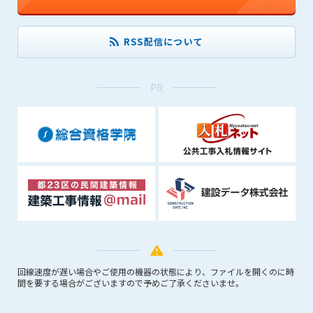
会員は、住所、電話番号、その他管理者への届出内容に変更が
あった場合には、速やかに所定の方法で変更の届出をするもの
とします。届出がなかったことで会員が不利益を被ったとして
RSS配信について
も、管理者は一切その責任を負いません。
第13条（退会／広告掲載解除）
PR
1. サポーター会員が本サービスへの広告掲載を解約する場合
は、契約期間終了月の10日までに書面・電話等で管理者宛に
通知・連絡するものとします。その場合、契約期間終了月の
月末をもって解約とします。
2. 本サービスの最低利用期間はサービスを開始した日から6か
月間とします。
3. いかなる事由によっても、すでにお支払済の料金等の払い戻
しや、日割り計算はしないことを承諾するものとします。
第14条（契約の継続）
上記13条に規定する退会の意思表示がなき場合、次期契約を自
動延長とします。
回線速度が遅い場合やご使用の機器の状態により、ファイルを開くのに時
第15条（準拠法・管轄裁判所）
間を要する場合がございますので予めご了承くださいませ。
本規約の準拠法は日本法とします。本規約をめぐる一切の紛争
については、東京簡易裁判所または東京地方裁判所をもって第