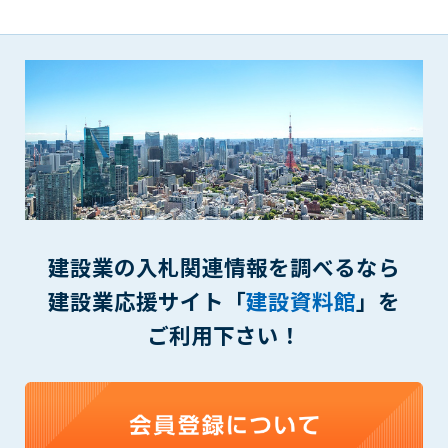
1. 管理者は、会員が本サービスを利用することにより得た情報
等（プログラムを含みます）について、その完全性、正確性
を保証もしないものとします。また、当該情報等に起因して
生じた一切の損害に対して、管理者は、何らの責任も負わな
いものとします。
2. 会員は、自己の費用と責任において本サービスを利用するも
のとし、会員による本サービスの利用に関連し、第三者から
問合せ、クレーム、請求等がなされまたは訴訟が提起された
場合、当該会員は、自らの費用と責任においてこれを解決す
るものとし、管理者を一切免責するものとします。
3. 本サービスにおいて掲載されている広告等によって行われる
取引に起因する損害及び広告等が掲載されたこと自体に起因
建設業の入札関連情報を調べるなら
する損害については一切責任を負いません。
建設業応援サイト「
建設資料館
」を
第11条（運用の停止）
ご利用下さい！
停電や天災等の不可抗力、または保守・点検・加入者の利便性
向上のための設備工事等の為に本サービスの運用を停止するこ
とがあります。運用停止については事前に建設資料館WEB上で
通知申し上げますが、緊急時はその限りではありません。
第12条（変更の届出）