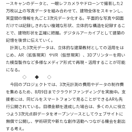
ースキャンのデータと、一眼レフカメラやドローンで撮影した2
(6) 管理者が承認していない営利を目的とした行為
(7) 公序良俗に反する行為
万枚以上の写真データを組み合わせて、建物全体をスキャンし、
(8) 犯罪的行為に結びつく行為
実空間の情報を丸ごと3次元データ化する。平面的な写真や図面
(9) その他、法律に反する行為
だけでは記録しきれない複雑な形状、立体的な構造を記録するこ
(10) 建設資料館から知り得た情報及びダウンロードした情報
とで、建物形状を正確に把握。デジタルアーカイブとして建築の
を、営利を目的として第三者に転売し、または転売のため
記憶を後世に伝えていく。
に第三者に提供すること
計測した3次元データは、立体的な建築教材としての活用をは
じめ、AR（拡張現実）やVR（仮想現実）、3Dプリンターを用い
第7条（登録内容の削除）
た模型製作など多様なメディア形式で再現・活用することが可能
管理者は、会員が登録した内容が以下に該当する、またはその
になる。
恐れのあるものは、会員の承諾なく削除できるものとします。
◇ ◆ ◇
(1) 登録されている情報が、第6条の定める禁止事項に該当する
と管理者が、判断した場合
今回のプロジェクトでは、3次元計測の費用やデータの制作費
(2) 建設資料館の運営および保守管理上、必要と判断した場合
を集めるため、8月9日までクラウドファンディングを実施中。支
(3) 広告掲載料金の支払が遅延した場合
援者には、同ビルをスマートフォンで見ることができるARも先
(4) その他、管理者が不適当と判断した場合
行公開されている。目標金額を達成した場合は、多くの人に役立
つよう3次元点群データをオープンソースとしてウェブサイトに
第8条（サービスの変更・中止等）
無償で公開し、学術研究や新たな創作活動へつながる機会を創出
管理者は、会員の承諾なく、本サービス内容の変更(新規追加、
する考え。
廃止を含み)し、本サービスの運営を中止または廃止することが