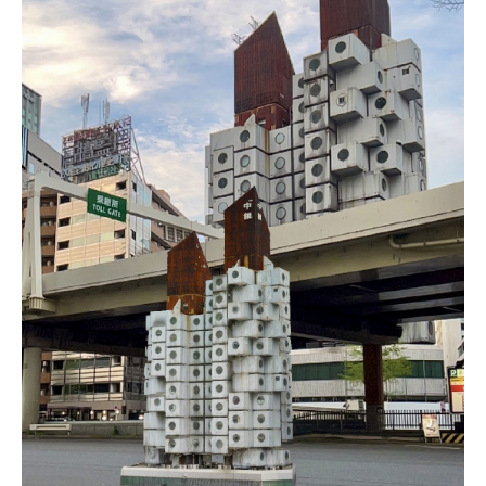
第4条（会員審査および資格の取り消し）
会員とは、本規約を承諾の上、所定の会員申込手続きを完了
後、管理者がこれを承認した者をいいます。
第4条（会員の定義と登録）
1. 管理者は前条により審査の結果、会員申込みをした者が以下
の何れかの項目に該当することがわかった場合、その者の会
員としての権限を承認しないことがあります。
(1) 会員申し込みをした者が実在しなかった場合
(2) 本規約に違反した場合/li>
(3) 会員申し込みの際、申告事項に虚偽があった場合
(4) 会員申込者が管理者所定の手続き通りに会員申込手続き処
理を行わなかった場合
(5) その他管理者が会員とすることを不適当と判断した場合
2. 管理者は承認後であっても承認した会員が前項の何れかに該
当することが判明した場合、会員資格を取り消すことがあり
ます。