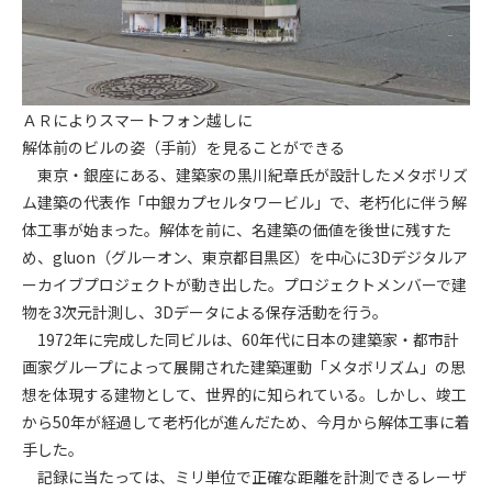
第5条（IDおよびパスワードの管理）
1. 会員は申込の際に管理者が発行したIDおよびパスワードの使
用および管理について責任を負うものとします。
2. 会員は、自己のIDおよびパスワードを、貸与、譲渡、売買、
その他形態を問わず、第三者に利用させることはできませ
ＡＲによりスマートフォン越しに
ん。
解体前のビルの姿（手前）を見ることができる
3. 会員は、IDおよびパスワードの管理不十分、使用上の過誤、
東京・銀座にある、建築家の黒川紀章氏が設計したメタボリズ
第三者（他の会員を含む）の使用等による損害について責任
ム建築の代表作「中銀カプセルタワービル」で、老朽化に伴う解
を負うものとし、管理者は一切責任を負いません。
体工事が始まった。解体を前に、名建築の価値を後世に残すた
第6条（会員の禁止事項）
め、gluon（グルーオン、東京都目黒区）を中心に3Dデジタルア
1. 会員は建設資料館WEB上で以下の行為をしないものとしま
ーカイブプロジェクトが動き出した。プロジェクトメンバーで建
す。
物を3次元計測し、3Dデータによる保存活動を行う。
(1) 第三者または管理者の著作権、その他知的所有権を侵害す
1972年に完成した同ビルは、60年代に日本の建築家・都市計
る行為
画家グループによって展開された建築運動「メタボリズム」の思
(2) 第三者または管理者の財産、プライバシー等を侵害する行
想を体現する建物として、世界的に知られている。しかし、竣工
為
から50年が経過して老朽化が進んだため、今月から解体工事に着
(3) 第三者または管理者を誹謗中傷する行為
手した。
(4) 有害なコンピュータプログラム等を送信又は書き込む行為
記録に当たっては、ミリ単位で正確な距離を計測できるレーザ
(5) 第三者に不利益を与える行為