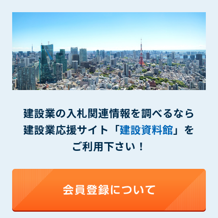
(6) 管理者が承認していない営利を目的とした行為
(7) 公序良俗に反する行為
(8) 犯罪的行為に結びつく行為
(9) その他、法律に反する行為
(10) 建設資料館から知り得た情報及びダウンロードした情報
を、営利を目的として第三者に転売し、または転売のため
に第三者に提供すること
第7条（登録内容の削除）
管理者は、会員が登録した内容が以下に該当する、またはその
建設業の入札関連情報を調べるなら
恐れのあるものは、会員の承諾なく削除できるものとします。
建設業応援サイト「
建設資料館
」を
(1) 登録されている情報が、第6条の定める禁止事項に該当する
と管理者が、判断した場合
ご利用下さい！
(2) 建設資料館の運営および保守管理上、必要と判断した場合
(3) 広告掲載料金の支払が遅延した場合
(4) その他、管理者が不適当と判断した場合
第8条（サービスの変更・中止等）
管理者は、会員の承諾なく、本サービス内容の変更(新規追加、
廃止を含み)し、本サービスの運営を中止または廃止することが