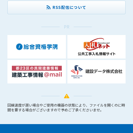
できるものとします。これに起因する会員または他の第三者が
RSS配信について
被った損害について管理者は､一切の責任をも負わないものと
します。
第9条（会員の個人情報）
PR
会員の氏名、住所、性別、年齢、メールアドレスその他本サー
ビスの提供に関連して管理者が知り得た会員の個人情報（以下
個人情報といいます）について、管理者は、以下の各号に該当
する場合を除き、第三者に開示または提供しないものとしま
す。
(1) 会員が、自己の個人情報の開示に事前に同意している場合
(2) 個々の会員を特定できない統計的な処理をした形式で第三
者に提供する場合
(3) 第三者および管理者の権利、財産、安全等を保護するため
に必要であると管理者が判断した場合
(4) 法令等により開示を求められた場合
回線速度が遅い場合やご使用の機器の状態により、ファイルを開くのに時
間を要する場合がございますので予めご了承くださいませ。
第10条（免責事項）
管理者は、会員が登録した内容が以下に該当する、またはその
恐れのあるものは、会員の承諾なく削除できるものとします。