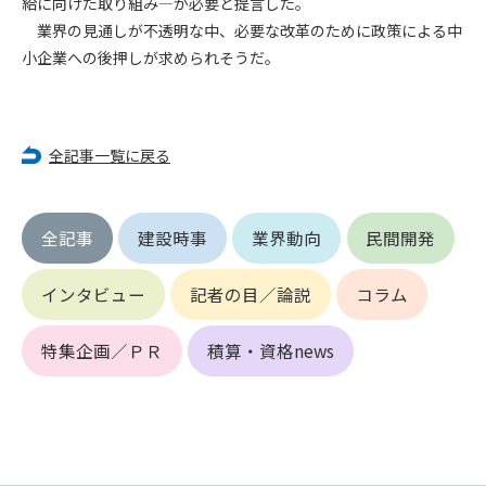
給に向けた取り組み―が必要と提言した。
第5条（IDおよびパスワードの管理）
1. 会員は申込の際に管理者が発行したIDおよびパスワードの使
業界の見通しが不透明な中、必要な改革のために政策による中
用および管理について責任を負うものとします。
小企業への後押しが求められそうだ。
2. 会員は、自己のIDおよびパスワードを、貸与、譲渡、売買、
その他形態を問わず、第三者に利用させることはできませ
ん。
3. 会員は、IDおよびパスワードの管理不十分、使用上の過誤、
全記事一覧に戻る
第三者（他の会員を含む）の使用等による損害について責任
を負うものとし、管理者は一切責任を負いません。
全記事
建設時事
業界動向
民間開発
第6条（会員の禁止事項）
1. 会員は建設資料館WEB上で以下の行為をしないものとしま
インタビュー
記者の目／論説
コラム
す。
(1) 第三者または管理者の著作権、その他知的所有権を侵害す
る行為
特集企画／ＰＲ
積算・資格news
(2) 第三者または管理者の財産、プライバシー等を侵害する行
為
(3) 第三者または管理者を誹謗中傷する行為
(4) 有害なコンピュータプログラム等を送信又は書き込む行為
(5) 第三者に不利益を与える行為