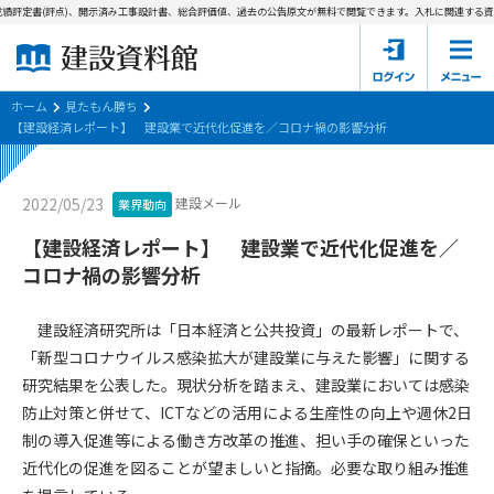
績評定書(評点)、開示済み工事設計書、総合評価値、過去の公告原文が無料で閲覧できます。
入札に関連する資料
ホーム
建設資料館とは
ホーム
見たもん勝ち
【建設経済レポート】 建設業で近代化促進を／コロナ禍の影響分析
東京都の入札資料
建設メール
2022/05/23
業界動向
国土交通省の入札資料
【建設経済レポート】 建設業で近代化促進を／
見たもん勝ち
第1条（規約の目的）
コロナ禍の影響分析
1. 本規約は、建設資料館が提供するサポーター会あ本員、無料
パスワードの再発行
会員登録について
会員サービスの利用条件等について定めるものです。
建設経済研究所は「日本経済と公共投資」の最新レポートで、
2. 管理者が建設資料館WEB上で随時掲載するルールは本規約の
「新型コロナウイルス感染拡大が建設業に与えた影響」に関する
一部を構成するものとします。
サポーター会員一覧
研究結果を公表した。現状分析を踏まえ、建設業においては感染
防止対策と併せて、ICTなどの活用による生産性の向上や週休2日
第2条（規約の変更）
会社概要
お問い合わせ
個人情報保護方針
制の導入促進等による働き方改革の推進、担い手の確保といった
本規約は、会員の了承を得ることなく、随時変更されることが
会員規約
近代化の促進を図ることが望ましいと指摘。必要な取り組み推進
あります。変更内容は、建設資料館WEB上に表示した時点で直
ちに全ての会員が了承したものとみなします。