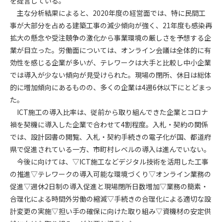
を提言している。
主な分析結果によると、2020年度の経営面では、特に民間工
第4条（会員審査および資格の取り消し）
事が大部分を占める建築工事の減少傾向が強く、21年度も感染再
会員とは、本規約を承諾の上、所定の会員申込手続きを完了
拡大の懸念や受注競争の激化から事業環境の厳しさを予想する企
後、管理者がこれを承認した者をいいます。
業が目立った。労働面については、オンライン会議は全体的に有
効性を感じる企業が多いが、テレワークは大手と比較し中小企業
第4条（会員の定義と登録）
では導入が少ない傾向が見受けられた。現場の閉所、休日は総体
1. 管理者は前条により審査の結果、会員申込みをした者が以下
的に増加傾向にあるものの、多くの企業は4週6休以下にとどまっ
の何れかの項目に該当することがわかった場合、その者の会
た。
員としての権限を承認しないことがあります。
(1) 会員申し込みをした者が実在しなかった場合
ICT施工の導入比率は、従前から取り組んできた企業とコロナ
(2) 本規約に違反した場合/li>
禍を契機に導入した企業で合わせて4割程度。入札・契約の関係
(3) 会員申し込みの際、申告事項に虚偽があった場合
では、設計図書の閲覧、入札・契約手続きの電子化が国、都道府
(4) 会員申込者が管理者所定の手続き通りに会員申込手続き処
県で促進されている一方、市町村レベルの導入は進んでいない。
理を行わなかった場合
今後に向けては、▽ICT施工などデジタル技術を活用した工事
(5) その他管理者が会員とすることを不適当と判断した場合
の推進▽テレワークの導入可能な環境づくり▽オンライン業務の
2. 管理者は承認後であっても承認した会員が前項の何れかに該
促進▽週休2日制の導入促進と現場閉所日数増加▽業務の簡素・
当することが判明した場合、会員資格を取り消すことがあり
合理化による時間外労働の縮減▽手続きの合理化による適切な設
ます。
計変更の実施▽担い手の確保に向けた取り組み▽資機材の安定供