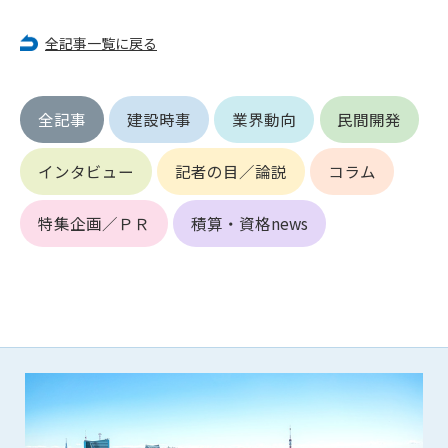
第5条（IDおよびパスワードの管理）
1. 会員は申込の際に管理者が発行したIDおよびパスワードの使
全記事一覧に戻る
用および管理について責任を負うものとします。
2. 会員は、自己のIDおよびパスワードを、貸与、譲渡、売買、
その他形態を問わず、第三者に利用させることはできませ
全記事
建設時事
業界動向
民間開発
ん。
3. 会員は、IDおよびパスワードの管理不十分、使用上の過誤、
第三者（他の会員を含む）の使用等による損害について責任
インタビュー
記者の目／論説
コラム
を負うものとし、管理者は一切責任を負いません。
特集企画／ＰＲ
積算・資格news
第6条（会員の禁止事項）
1. 会員は建設資料館WEB上で以下の行為をしないものとしま
す。
(1) 第三者または管理者の著作権、その他知的所有権を侵害す
る行為
(2) 第三者または管理者の財産、プライバシー等を侵害する行
為
(3) 第三者または管理者を誹謗中傷する行為
(4) 有害なコンピュータプログラム等を送信又は書き込む行為
(5) 第三者に不利益を与える行為