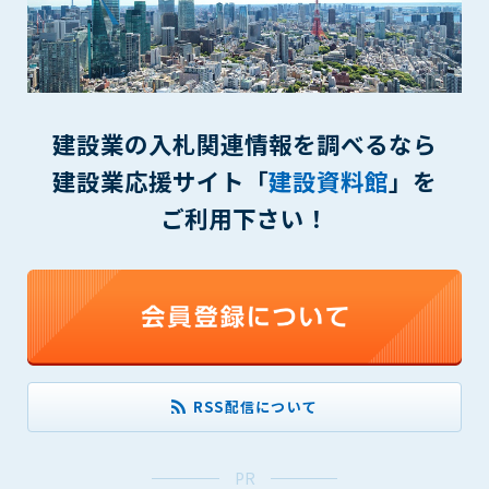
(6) 管理者が承認していない営利を目的とした行為
(7) 公序良俗に反する行為
(8) 犯罪的行為に結びつく行為
(9) その他、法律に反する行為
(10) 建設資料館から知り得た情報及びダウンロードした情報
建設業の入札関連情報を調べるなら
を、営利を目的として第三者に転売し、または転売のため
に第三者に提供すること
建設業応援サイト「
建設資料館
」を
第7条（登録内容の削除）
ご利用下さい！
管理者は、会員が登録した内容が以下に該当する、またはその
恐れのあるものは、会員の承諾なく削除できるものとします。
(1) 登録されている情報が、第6条の定める禁止事項に該当する
と管理者が、判断した場合
(2) 建設資料館の運営および保守管理上、必要と判断した場合
(3) 広告掲載料金の支払が遅延した場合
(4) その他、管理者が不適当と判断した場合
RSS配信について
第8条（サービスの変更・中止等）
管理者は、会員の承諾なく、本サービス内容の変更(新規追加、
PR
廃止を含み)し、本サービスの運営を中止または廃止することが