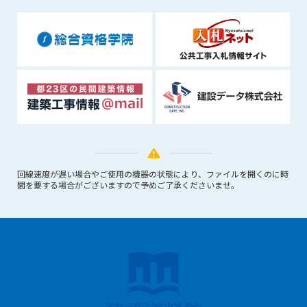
できるものとします。これに起因する会員または他の第三者が
被った損害について管理者は､一切の責任をも負わないものと
します。
第9条（会員の個人情報）
会員の氏名、住所、性別、年齢、メールアドレスその他本サー
ビスの提供に関連して管理者が知り得た会員の個人情報（以下
個人情報といいます）について、管理者は、以下の各号に該当
する場合を除き、第三者に開示または提供しないものとしま
す。
(1) 会員が、自己の個人情報の開示に事前に同意している場合
(2) 個々の会員を特定できない統計的な処理をした形式で第三
回線速度が遅い場合やご使用の機器の状態により、ファイルを開くのに時
者に提供する場合
間を要する場合がございますので予めご了承くださいませ。
(3) 第三者および管理者の権利、財産、安全等を保護するため
に必要であると管理者が判断した場合
(4) 法令等により開示を求められた場合
第10条（免責事項）
管理者は、会員が登録した内容が以下に該当する、またはその
恐れのあるものは、会員の承諾なく削除できるものとします。