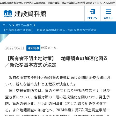
工事成績評定書(評点)、開示済み工事設計書、総合評価値、過去の公告原文が無料で閲覧できます。
入札に関連す
ホーム
建設資料館とは
ホーム
見たもん勝ち
【所有者不明土地対策】 地籍調査の加速化図る／新たな基本方式が決定
東京都の入札資料
建設メール
2022/05/31
建設時事
国土交通省の入札資料
【所有者不明土地対策】 地籍調査の加速化図る
見たもん勝ち
第1条（規約の目的）
／新たな基本方式が決定
1. 本規約は、建設資料館が提供するサポーター会あ本員、無料
パスワードの再発行
会員登録について
会員サービスの利用条件等について定めるものです。
政府の所有者不明土地等対策の推進に向けた関係閣僚会議にお
2. 管理者が建設資料館WEB上で随時掲載するルールは本規約の
いて、新たな基本方針と工程表が決定した。
一部を構成するものとします。
サポーター会員一覧
国土交通省関係では、負の不動産となり得る所有者不明土地や
空き家について、各種対策の一層の連携強化を図りつつ、発生予
第2条（規約の変更）
会社概要
お問い合わせ
個人情報保護方針
防、管理の適正化、利活用の円滑化に向けた取り組みを強化す
本規約は、会員の了承を得ることなく、随時変更されることが
会員規約
る。また地籍調査の加速化へ、2024年度に第7次国土調査事業十
あります。変更内容は、建設資料館WEB上に表示した時点で直
ちに全ての会員が了承したものとみなします。