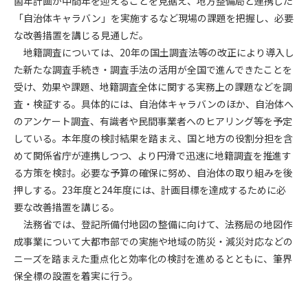
箇年計画が中間年を迎えることを見据え、地方整備局と連携した
「自治体キャラバン」を実施するなど現場の課題を把握し、必要
第4条（会員審査および資格の取り消し）
な改善措置を講じる見通しだ。
会員とは、本規約を承諾の上、所定の会員申込手続きを完了
地籍調査については、20年の国土調査法等の改正により導入し
後、管理者がこれを承認した者をいいます。
た新たな調査手続き・調査手法の活用が全国で進んできたことを
受け、効果や課題、地籍調査全体に関する実務上の課題などを調
第4条（会員の定義と登録）
査・検証する。具体的には、自治体キャラバンのほか、自治体へ
1. 管理者は前条により審査の結果、会員申込みをした者が以下
のアンケート調査、有識者や民間事業者へのヒアリング等を予定
の何れかの項目に該当することがわかった場合、その者の会
している。本年度の検討結果を踏まえ、国と地方の役割分担を含
員としての権限を承認しないことがあります。
(1) 会員申し込みをした者が実在しなかった場合
めて関係省庁が連携しつつ、より円滑で迅速に地籍調査を推進す
(2) 本規約に違反した場合/li>
る方策を検討。必要な予算の確保に努め、自治体の取り組みを後
(3) 会員申し込みの際、申告事項に虚偽があった場合
押しする。23年度と24年度には、計画目標を達成するために必
(4) 会員申込者が管理者所定の手続き通りに会員申込手続き処
要な改善措置を講じる。
理を行わなかった場合
法務省では、登記所備付地図の整備に向けて、法務局の地図作
(5) その他管理者が会員とすることを不適当と判断した場合
成事業について大都市部での実施や地域の防災・減災対応などの
2. 管理者は承認後であっても承認した会員が前項の何れかに該
ニーズを踏まえた重点化と効率化の検討を進めるとともに、筆界
当することが判明した場合、会員資格を取り消すことがあり
保全標の設置を着実に行う。
ます。