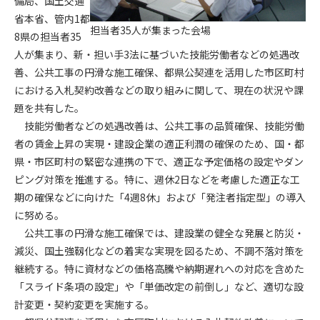
備局、国土交通
省本省、管内1都
担当者35人が集まった会場
第4条（会員審査および資格の取り消し）
8県の担当者35
会員とは、本規約を承諾の上、所定の会員申込手続きを完了
人が集まり、新・担い手3法に基づいた技能労働者などの処遇改
後、管理者がこれを承認した者をいいます。
善、公共工事の円滑な施工確保、都県公契連を活用した市区町村
における入札契約改善などの取り組みに関して、現在の状況や課
第4条（会員の定義と登録）
題を共有した。
1. 管理者は前条により審査の結果、会員申込みをした者が以下
技能労働者などの処遇改善は、公共工事の品質確保、技能労働
の何れかの項目に該当することがわかった場合、その者の会
者の賃金上昇の実現・建設企業の適正利潤の確保のため、国・都
員としての権限を承認しないことがあります。
(1) 会員申し込みをした者が実在しなかった場合
県・市区町村の緊密な連携の下で、適正な予定価格の設定やダン
(2) 本規約に違反した場合/li>
ピング対策を推進する。特に、週休2日などを考慮した適正な工
(3) 会員申し込みの際、申告事項に虚偽があった場合
期の確保などに向けた「4週8休」および「発注者指定型」の導入
(4) 会員申込者が管理者所定の手続き通りに会員申込手続き処
に努める。
理を行わなかった場合
公共工事の円滑な施工確保では、建設業の健全な発展と防災・
(5) その他管理者が会員とすることを不適当と判断した場合
減災、国土強靱化などの着実な実現を図るため、不調不落対策を
2. 管理者は承認後であっても承認した会員が前項の何れかに該
継続する。特に資材などの価格高騰や納期遅れへの対応を含めた
当することが判明した場合、会員資格を取り消すことがあり
「スライド条項の設定」や「単価改定の前倒し」など、適切な設
ます。
計変更・契約変更を実施する。