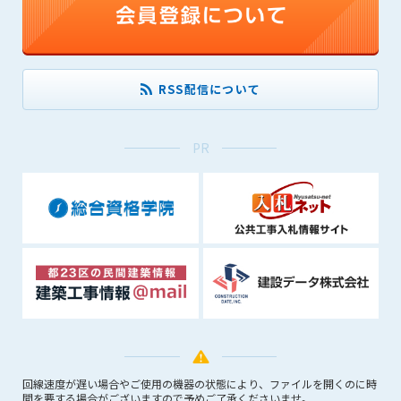
できるものとします。これに起因する会員または他の第三者が
被った損害について管理者は､一切の責任をも負わないものと
します。
第9条（会員の個人情報）
RSS配信について
会員の氏名、住所、性別、年齢、メールアドレスその他本サー
ビスの提供に関連して管理者が知り得た会員の個人情報（以下
個人情報といいます）について、管理者は、以下の各号に該当
PR
する場合を除き、第三者に開示または提供しないものとしま
す。
(1) 会員が、自己の個人情報の開示に事前に同意している場合
(2) 個々の会員を特定できない統計的な処理をした形式で第三
者に提供する場合
(3) 第三者および管理者の権利、財産、安全等を保護するため
に必要であると管理者が判断した場合
(4) 法令等により開示を求められた場合
第10条（免責事項）
管理者は、会員が登録した内容が以下に該当する、またはその
恐れのあるものは、会員の承諾なく削除できるものとします。
回線速度が遅い場合やご使用の機器の状態により、ファイルを開くのに時
間を要する場合がございますので予めご了承くださいませ。