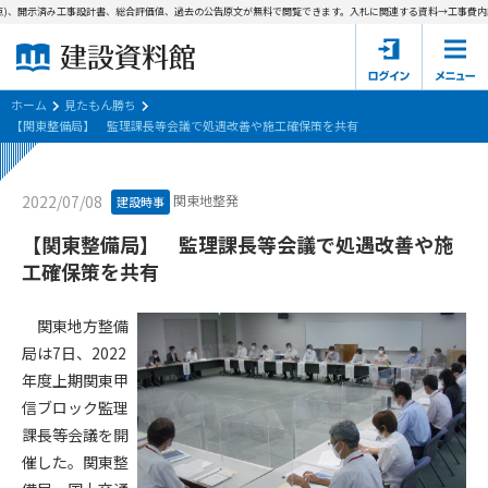
)、開示済み工事設計書、総合評価値、過去の公告原文が無料で閲覧できます。
入札に関連する資料→工事費内訳
ホーム
建設資料館とは
ホーム
見たもん勝ち
【関東整備局】 監理課長等会議で処遇改善や施工確保策を共有
東京都の入札資料
関東地整発
2022/07/08
建設時事
国土交通省の入札資料
【関東整備局】 監理課長等会議で処遇改善や施
見たもん勝ち
第1条（規約の目的）
工確保策を共有
1. 本規約は、建設資料館が提供するサポーター会あ本員、無料
パスワードの再発行
会員登録について
会員サービスの利用条件等について定めるものです。
関東地方整備
2. 管理者が建設資料館WEB上で随時掲載するルールは本規約の
局は7日、2022
一部を構成するものとします。
サポーター会員一覧
年度上期関東甲
信ブロック監理
第2条（規約の変更）
会社概要
お問い合わせ
個人情報保護方針
課長等会議を開
本規約は、会員の了承を得ることなく、随時変更されることが
会員規約
催した。関東整
あります。変更内容は、建設資料館WEB上に表示した時点で直
ちに全ての会員が了承したものとみなします。