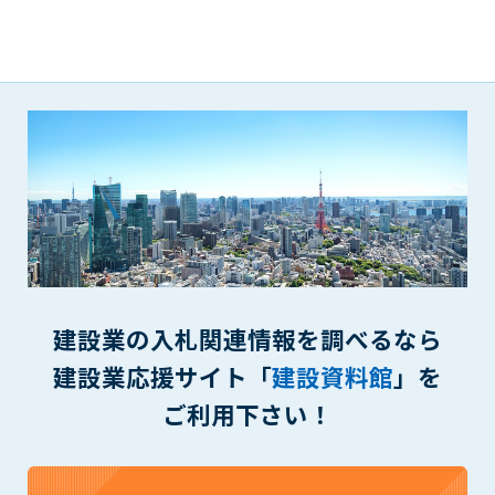
(6) 管理者が承認していない営利を目的とした行為
(7) 公序良俗に反する行為
(8) 犯罪的行為に結びつく行為
(9) その他、法律に反する行為
(10) 建設資料館から知り得た情報及びダウンロードした情報
を、営利を目的として第三者に転売し、または転売のため
に第三者に提供すること
第7条（登録内容の削除）
管理者は、会員が登録した内容が以下に該当する、またはその
恐れのあるものは、会員の承諾なく削除できるものとします。
(1) 登録されている情報が、第6条の定める禁止事項に該当する
と管理者が、判断した場合
建設業の入札関連情報を調べるなら
(2) 建設資料館の運営および保守管理上、必要と判断した場合
(3) 広告掲載料金の支払が遅延した場合
建設業応援サイト「
建設資料館
」を
(4) その他、管理者が不適当と判断した場合
ご利用下さい！
第8条（サービスの変更・中止等）
管理者は、会員の承諾なく、本サービス内容の変更(新規追加、
廃止を含み)し、本サービスの運営を中止または廃止することが