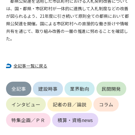
都県公契連を活用した市区町村における入札契約改善について
第5条（IDおよびパスワードの管理）
1. 会員は申込の際に管理者が発行したIDおよびパスワードの使
は、国・都県・市区町村が一体的に連携して入札制度などの改善
用および管理について責任を負うものとします。
が図られるよう、21年度に引き続いて原則全ての都県において都
2. 会員は、自己のIDおよびパスワードを、貸与、譲渡、売買、
県公契連を開催。国による市区町村への直接的な働き掛けや情報
その他形態を問わず、第三者に利用させることはできませ
共有を通じて、取り組み改善の一層の推進に努めることを確認し
ん。
た。
3. 会員は、IDおよびパスワードの管理不十分、使用上の過誤、
第三者（他の会員を含む）の使用等による損害について責任
を負うものとし、管理者は一切責任を負いません。
全記事一覧に戻る
第6条（会員の禁止事項）
1. 会員は建設資料館WEB上で以下の行為をしないものとしま
す。
全記事
建設時事
業界動向
民間開発
(1) 第三者または管理者の著作権、その他知的所有権を侵害す
る行為
インタビュー
記者の目／論説
コラム
(2) 第三者または管理者の財産、プライバシー等を侵害する行
為
(3) 第三者または管理者を誹謗中傷する行為
特集企画／ＰＲ
積算・資格news
(4) 有害なコンピュータプログラム等を送信又は書き込む行為
(5) 第三者に不利益を与える行為