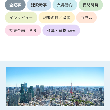
第5条（IDおよびパスワードの管理）
全記事
建設時事
業界動向
民間開発
1. 会員は申込の際に管理者が発行したIDおよびパスワードの使
用および管理について責任を負うものとします。
インタビュー
記者の目／論説
コラム
2. 会員は、自己のIDおよびパスワードを、貸与、譲渡、売買、
その他形態を問わず、第三者に利用させることはできませ
ん。
特集企画／ＰＲ
積算・資格news
3. 会員は、IDおよびパスワードの管理不十分、使用上の過誤、
第三者（他の会員を含む）の使用等による損害について責任
を負うものとし、管理者は一切責任を負いません。
第6条（会員の禁止事項）
1. 会員は建設資料館WEB上で以下の行為をしないものとしま
す。
(1) 第三者または管理者の著作権、その他知的所有権を侵害す
る行為
(2) 第三者または管理者の財産、プライバシー等を侵害する行
為
(3) 第三者または管理者を誹謗中傷する行為
(4) 有害なコンピュータプログラム等を送信又は書き込む行為
(5) 第三者に不利益を与える行為