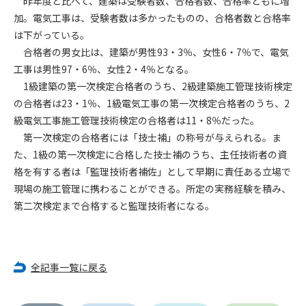
昨年度と比べて、建築は受験者数、合格者数、合格率ともに増
加。電気工事は、受験者数は多かったものの、合格者数と合格率
第4条（会員審査および資格の取り消し）
は下がっている。
会員とは、本規約を承諾の上、所定の会員申込手続きを完了
合格者の男女比は、建築が男性93・3％、女性6・7％で、電気
後、管理者がこれを承認した者をいいます。
工事は男性97・6％、女性2・4％となる。
1級建築の第一次検定合格者のうち、2級建築施工管理技術検定
第4条（会員の定義と登録）
の合格者は23・1％、1級電気工事の第一次検定合格者のうち、2
1. 管理者は前条により審査の結果、会員申込みをした者が以下
級電気工事施工管理技術検定の合格者は11・8％だった。
の何れかの項目に該当することがわかった場合、その者の会
第一次検定の合格者には「技士補」の称号が与えられる。ま
員としての権限を承認しないことがあります。
(1) 会員申し込みをした者が実在しなかった場合
た、1級の第一次検定に合格した技士補のうち、主任技術者の資
(2) 本規約に違反した場合/li>
格を有する者は「監理技術者補佐」として早期に責任ある立場で
(3) 会員申し込みの際、申告事項に虚偽があった場合
現場の施工管理に携わることができる。所定の実務経験を積み、
(4) 会員申込者が管理者所定の手続き通りに会員申込手続き処
第二次検定まで合格すると監理技術者になる。
理を行わなかった場合
(5) その他管理者が会員とすることを不適当と判断した場合
2. 管理者は承認後であっても承認した会員が前項の何れかに該
当することが判明した場合、会員資格を取り消すことがあり
全記事一覧に戻る
ます。