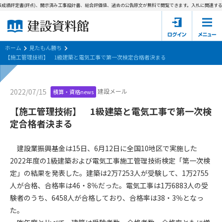
成績評定書(評点)、開示済み工事設計書、総合評価値、過去の公告原文が無料で閲覧できます。
入札に関連する資
ホーム
建設資料館とは
ホーム
見たもん勝ち
【施工管理技術】 1級建築と電気工事で第一次検定合格者決まる
東京都の入札資料
建設メール
2022/07/15
積算・資格news
国土交通省の入札資料
【施工管理技術】 1級建築と電気工事で第一次検
見たもん勝ち
第1条（規約の目的）
定合格者決まる
1. 本規約は、建設資料館が提供するサポーター会あ本員、無料
パスワードの再発行
会員登録について
会員サービスの利用条件等について定めるものです。
建設業振興基金は15日、6月12日に全国10地区で実施した
2. 管理者が建設資料館WEB上で随時掲載するルールは本規約の
2022年度の1級建築および電気工事施工管理技術検定「第一次検
一部を構成するものとします。
サポーター会員一覧
定」の結果を発表した。建築は2万7253人が受験して、1万2755
人が合格、合格率は46・8％だった。電気工事は1万6883人の受
第2条（規約の変更）
会社概要
お問い合わせ
個人情報保護方針
験者のうち、6458人が合格しており、合格率は38・3％となっ
本規約は、会員の了承を得ることなく、随時変更されることが
会員規約
た。
あります。変更内容は、建設資料館WEB上に表示した時点で直
ちに全ての会員が了承したものとみなします。