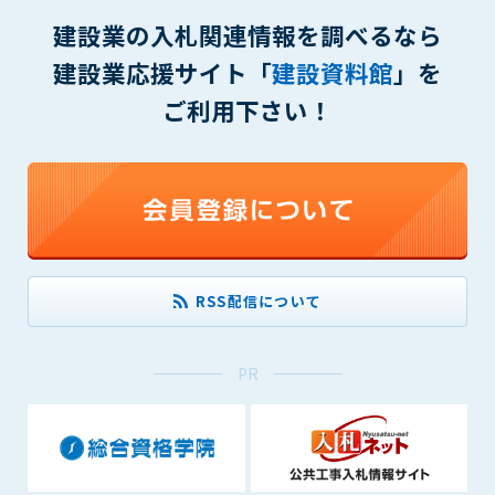
(6) 管理者が承認していない営利を目的とした行為
建設業の入札関連情報を調べるなら
(7) 公序良俗に反する行為
(8) 犯罪的行為に結びつく行為
建設業応援サイト「
建設資料館
」を
(9) その他、法律に反する行為
ご利用下さい！
(10) 建設資料館から知り得た情報及びダウンロードした情報
を、営利を目的として第三者に転売し、または転売のため
に第三者に提供すること
第7条（登録内容の削除）
管理者は、会員が登録した内容が以下に該当する、またはその
恐れのあるものは、会員の承諾なく削除できるものとします。
(1) 登録されている情報が、第6条の定める禁止事項に該当する
RSS配信について
と管理者が、判断した場合
(2) 建設資料館の運営および保守管理上、必要と判断した場合
(3) 広告掲載料金の支払が遅延した場合
PR
(4) その他、管理者が不適当と判断した場合
第8条（サービスの変更・中止等）
管理者は、会員の承諾なく、本サービス内容の変更(新規追加、
廃止を含み)し、本サービスの運営を中止または廃止することが