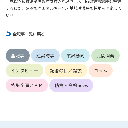
施設内には帰宅困難者受け入れスペース・防災備蓄倉庫を整備
第5条（IDおよびパスワードの管理）
1. 会員は申込の際に管理者が発行したIDおよびパスワードの使
するほか、建物の省エネルギー化・地域冷暖房の採用を予定して
用および管理について責任を負うものとします。
いる。
2. 会員は、自己のIDおよびパスワードを、貸与、譲渡、売買、
その他形態を問わず、第三者に利用させることはできませ
全記事一覧に戻る
ん。
3. 会員は、IDおよびパスワードの管理不十分、使用上の過誤、
第三者（他の会員を含む）の使用等による損害について責任
を負うものとし、管理者は一切責任を負いません。
全記事
建設時事
業界動向
民間開発
第6条（会員の禁止事項）
インタビュー
記者の目／論説
コラム
1. 会員は建設資料館WEB上で以下の行為をしないものとしま
す。
特集企画／ＰＲ
積算・資格news
(1) 第三者または管理者の著作権、その他知的所有権を侵害す
る行為
(2) 第三者または管理者の財産、プライバシー等を侵害する行
為
(3) 第三者または管理者を誹謗中傷する行為
(4) 有害なコンピュータプログラム等を送信又は書き込む行為
(5) 第三者に不利益を与える行為