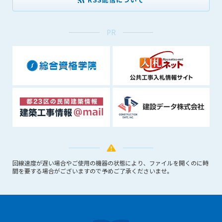
できるものとします。これに起因する会員または他の第三者が
被った損害について管理者は､一切の責任をも負わないものと
します。
PR
第9条（会員の個人情報）
会員の氏名、住所、性別、年齢、メールアドレスその他本サー
ビスの提供に関連して管理者が知り得た会員の個人情報（以下
個人情報といいます）について、管理者は、以下の各号に該当
する場合を除き、第三者に開示または提供しないものとしま
す。
(1) 会員が、自己の個人情報の開示に事前に同意している場合
(2) 個々の会員を特定できない統計的な処理をした形式で第三
者に提供する場合
(3) 第三者および管理者の権利、財産、安全等を保護するため
に必要であると管理者が判断した場合
回線速度が遅い場合やご使用の機器の状態により、ファイルを開くのに時
(4) 法令等により開示を求められた場合
間を要する場合がございますので予めご了承くださいませ。
第10条（免責事項）
管理者は、会員が登録した内容が以下に該当する、またはその
恐れのあるものは、会員の承諾なく削除できるものとします。