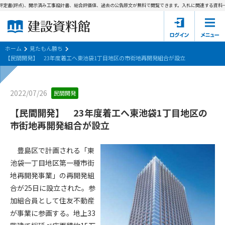
定書(評点)、開示済み工事設計書、総合評価値、過去の公告原文が無料で閲覧できます。
入札に関連する資料→
ホーム
建設資料館とは
ホーム
見たもん勝ち
【民間開発】 23年度着工へ東池袋1丁目地区の市街地再開発組合が設立
東京都の入札資料
2022/07/26
民間開発
国土交通省の入札資料
【民間開発】 23年度着工へ東池袋1丁目地区の
見たもん勝ち
第1条（規約の目的）
市街地再開発組合が設立
1. 本規約は、建設資料館が提供するサポーター会あ本員、無料
パスワードの再発行
会員登録について
会員サービスの利用条件等について定めるものです。
豊島区で計画される「東
2. 管理者が建設資料館WEB上で随時掲載するルールは本規約の
池袋一丁目地区第一種市街
一部を構成するものとします。
サポーター会員一覧
地再開発事業」の再開発組
合が25日に設立された。参
第2条（規約の変更）
会社概要
お問い合わせ
個人情報保護方針
加組合員として住友不動産
本規約は、会員の了承を得ることなく、随時変更されることが
会員規約
が事業に参画する。地上33
あります。変更内容は、建設資料館WEB上に表示した時点で直
ちに全ての会員が了承したものとみなします。