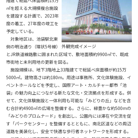
階建て総延べ床面積約15万
㎡を超える大規模複合施設
第4条（会員審査および資格の取り消し）
を建設する計画で、2023年
会員とは、本規約を承諾の上、所定の会員申込手続きを完了
度の着工、27年度の竣工を
後、管理者がこれを承認した者をいいます。
予定している。
対象地区は、池袋駅北東
第4条（会員の定義と登録）
外観完成イメージ
側の明治通り（環状5号線）
1. 管理者は前条により審査の結果、会員申込みをした者が以下
とJR鉄道線路敷に囲まれた区域で、敷地面積約9900㎡で、既成
の何れかの項目に該当することがわかった場合、その者の会
市街地と未利用地の更新を図る。
員としての権限を承認しないことがあります。
(1) 会員申し込みをした者が実在しなかった場合
施設規模は、地下3階地上33階建てで総延べ床面積が約15万
(2) 本規約に違反した場合/li>
5000㎡。建物高さは約180m。用途は事務所、文化体験施設、イ
(3) 会員申し込みの際、申告事項に虚偽があった場合
ベントホールなどを予定し、国際アート・カルチャー都市「池
(4) 会員申込者が管理者所定の手続き通りに会員申込手続き処
袋」の魅力向上につながる新たな文化・交流拠点を形成する。併
理を行わなかった場合
せて、文化体験施設と一体利用も可能な「みどりの丘」などを含
(5) その他管理者が会員とすることを不適当と判断した場合
む合計約4900㎡の広場を整備する。さらに、緑豊かな約500mの
2. 管理者は承認後であっても承認した会員が前項の何れかに該
「みどりのプロムナード」を創出し、公園内には滞在や交流を促
当することが判明した場合、会員資格を取り消すことがあり
す「パークセンター」を整備するとともに、南北区道などの周辺
ます。
道路を美装化し、安全で快適な歩行者ネットワークを形成する。