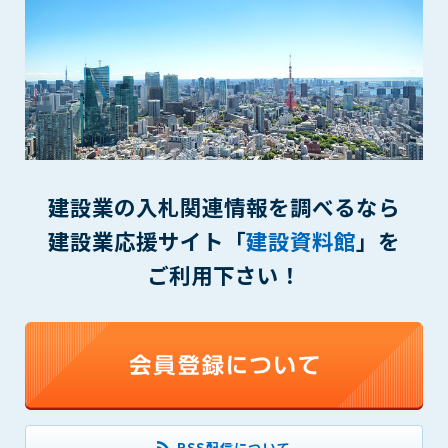
(6) 管理者が承認していない営利を目的とした行為
(7) 公序良俗に反する行為
(8) 犯罪的行為に結びつく行為
(9) その他、法律に反する行為
(10) 建設資料館から知り得た情報及びダウンロードした情報
を、営利を目的として第三者に転売し、または転売のため
に第三者に提供すること
第7条（登録内容の削除）
建設業の入札関連情報を調べるなら
管理者は、会員が登録した内容が以下に該当する、またはその
建設業応援サイト「
建設資料館
」を
恐れのあるものは、会員の承諾なく削除できるものとします。
(1) 登録されている情報が、第6条の定める禁止事項に該当する
ご利用下さい！
と管理者が、判断した場合
(2) 建設資料館の運営および保守管理上、必要と判断した場合
(3) 広告掲載料金の支払が遅延した場合
(4) その他、管理者が不適当と判断した場合
第8条（サービスの変更・中止等）
管理者は、会員の承諾なく、本サービス内容の変更(新規追加、
廃止を含み)し、本サービスの運営を中止または廃止することが
RSS配信について