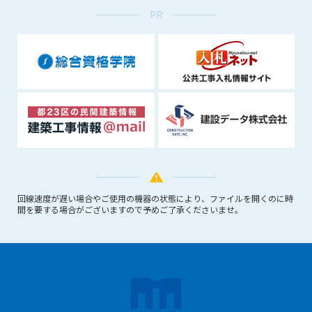
できるものとします。これに起因する会員または他の第三者が
PR
被った損害について管理者は､一切の責任をも負わないものと
します。
第9条（会員の個人情報）
会員の氏名、住所、性別、年齢、メールアドレスその他本サー
ビスの提供に関連して管理者が知り得た会員の個人情報（以下
個人情報といいます）について、管理者は、以下の各号に該当
する場合を除き、第三者に開示または提供しないものとしま
す。
(1) 会員が、自己の個人情報の開示に事前に同意している場合
(2) 個々の会員を特定できない統計的な処理をした形式で第三
者に提供する場合
回線速度が遅い場合やご使用の機器の状態により、ファイルを開くのに時
(3) 第三者および管理者の権利、財産、安全等を保護するため
間を要する場合がございますので予めご了承くださいませ。
に必要であると管理者が判断した場合
(4) 法令等により開示を求められた場合
第10条（免責事項）
管理者は、会員が登録した内容が以下に該当する、またはその
恐れのあるものは、会員の承諾なく削除できるものとします。