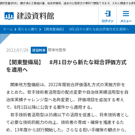
績評定書(評点)、開示済み工事設計書、総合評価値、過去の公告原文が無料で閲覧できます。
入札に関連する資料
ホーム
建設資料館とは
ホーム
見たもん勝ち
【関東整備局】 8月1日から新たな総合評価方式を適用へ
東京都の入札資料
関東地整発
2022/07/29
建設時事
国土交通省の入札資料
【関東整備局】 8月1日から新たな総合評価方式
を適用へ
見たもん勝ち
第1条（規約の目的）
1. 本規約は、建設資料館が提供するサポーター会あ本員、無料
パスワードの再発行
関東地方整備局は、2022年度総合評価落札方式の実施方針を
会員登録について
会員サービスの利用条件等について定めるものです。
まとめた。若手技術者活用型の配点変更や自治体実績活用型を自
2. 管理者が建設資料館WEB上で随時掲載するルールは本規約の
治体実績チャレンジ型ヘ名称変更し、評価項目を追加する考え
一部を構成するものとします。
サポーター会員一覧
で、8月1日以降に公告する案件から適用する。
第2条（規約の変更）
若手技術者活用型は35歳以下の活用を促進し、将来技術者とし
会社概要
お問い合わせ
個人情報保護方針
本規約は、会員の了承を得ることなく、随時変更されることが
て必要な技術的能力の向上、技術者の育成・確保を推進するた
会員規約
あります。変更内容は、建設資料館WEB上に表示した時点で直
め、13年度から試行開始した。さらなる担い手確保の観点から、
ちに全ての会員が了承したものとみなします。