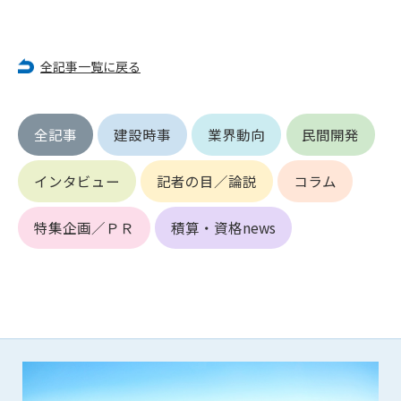
第5条（IDおよびパスワードの管理）
1. 会員は申込の際に管理者が発行したIDおよびパスワードの使
用および管理について責任を負うものとします。
2. 会員は、自己のIDおよびパスワードを、貸与、譲渡、売買、
全記事一覧に戻る
その他形態を問わず、第三者に利用させることはできませ
ん。
3. 会員は、IDおよびパスワードの管理不十分、使用上の過誤、
全記事
建設時事
業界動向
民間開発
第三者（他の会員を含む）の使用等による損害について責任
を負うものとし、管理者は一切責任を負いません。
インタビュー
記者の目／論説
コラム
第6条（会員の禁止事項）
1. 会員は建設資料館WEB上で以下の行為をしないものとしま
特集企画／ＰＲ
積算・資格news
す。
(1) 第三者または管理者の著作権、その他知的所有権を侵害す
る行為
(2) 第三者または管理者の財産、プライバシー等を侵害する行
為
(3) 第三者または管理者を誹謗中傷する行為
(4) 有害なコンピュータプログラム等を送信又は書き込む行為
(5) 第三者に不利益を与える行為