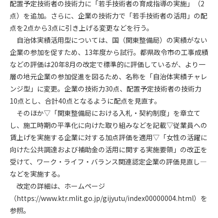
配置予定技術者の技術力に「若手技術者の育成指導の実施」（2
点）を追加。さらに、企業の技術力で「若手技術者の活用」の配
第4条（会員審査および資格の取り消し）
点を2点から3点に引き上げる変更などを行う。
会員とは、本規約を承諾の上、所定の会員申込手続きを完了
自治体実績活用型については、国（関東整備局）の実績がない
後、管理者がこれを承認した者をいいます。
企業の参加を促すため、13年度から試行。都県政令市の工事成績
などの評価は20年8月の改定で標準的に評価しているが、より一
第4条（会員の定義と登録）
1. 管理者は前条により審査の結果、会員申込みをした者が以下
層の地元企業の参加促進を図るため、名称を「自治体実績チャレ
の何れかの項目に該当することがわかった場合、その者の会
ンジ型」に変更。企業の技術力30点、配置予定技術者の技術力
員としての権限を承認しないことがあります。
10点とし、合計40点となるように配点を見直す。
(1) 会員申し込みをした者が実在しなかった場合
そのほか▽「関東整備局における入札・契約制度」を章立て
(2) 本規約に違反した場合/li>
し、施工時期の平準化に向けた取り組みなどを記載▽従業員への
(3) 会員申し込みの際、申告事項に虚偽があった場合
賃上げを実施する企業に対する加点評価を適用▽「女性の活躍に
(4) 会員申込者が管理者所定の手続き通りに会員申込手続き処
向けた公共調達および補助金の活用に関する実施要領」の改正を
理を行わなかった場合
受けて、ワーク・ライフ・バランス関連認定企業の評価見直し―
(5) その他管理者が会員とすることを不適当と判断した場合
などを実施する。
2. 管理者は承認後であっても承認した会員が前項の何れかに該
改定の詳細は、ホームページ
当することが判明した場合、会員資格を取り消すことがあり
（https://www.ktr.mlit.go.jp/gijyutu/index00000004.html）を
ます。
参照。