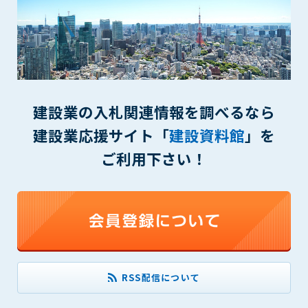
(6) 管理者が承認していない営利を目的とした行為
(7) 公序良俗に反する行為
(8) 犯罪的行為に結びつく行為
(9) その他、法律に反する行為
(10) 建設資料館から知り得た情報及びダウンロードした情報
を、営利を目的として第三者に転売し、または転売のため
に第三者に提供すること
建設業の入札関連情報を調べるなら
建設業応援サイト「
建設資料館
」を
第7条（登録内容の削除）
管理者は、会員が登録した内容が以下に該当する、またはその
ご利用下さい！
恐れのあるものは、会員の承諾なく削除できるものとします。
(1) 登録されている情報が、第6条の定める禁止事項に該当する
と管理者が、判断した場合
(2) 建設資料館の運営および保守管理上、必要と判断した場合
(3) 広告掲載料金の支払が遅延した場合
(4) その他、管理者が不適当と判断した場合
第8条（サービスの変更・中止等）
RSS配信について
管理者は、会員の承諾なく、本サービス内容の変更(新規追加、
廃止を含み)し、本サービスの運営を中止または廃止することが