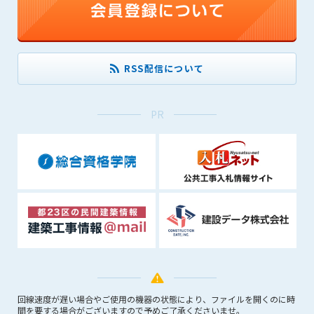
(6) 管理者が承認していない営利を目的とした行為
(7) 公序良俗に反する行為
(8) 犯罪的行為に結びつく行為
(9) その他、法律に反する行為
RSS配信について
(10) 建設資料館から知り得た情報及びダウンロードした情報
を、営利を目的として第三者に転売し、または転売のため
に第三者に提供すること
PR
第7条（登録内容の削除）
管理者は、会員が登録した内容が以下に該当する、またはその
恐れのあるものは、会員の承諾なく削除できるものとします。
(1) 登録されている情報が、第6条の定める禁止事項に該当する
と管理者が、判断した場合
(2) 建設資料館の運営および保守管理上、必要と判断した場合
(3) 広告掲載料金の支払が遅延した場合
(4) その他、管理者が不適当と判断した場合
第8条（サービスの変更・中止等）
管理者は、会員の承諾なく、本サービス内容の変更(新規追加、
回線速度が遅い場合やご使用の機器の状態により、ファイルを開くのに時
廃止を含み)し、本サービスの運営を中止または廃止することが
間を要する場合がございますので予めご了承くださいませ。