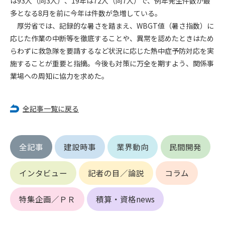
は93人（同3人）、19年は72人（同7人）で、例年発生件数が最
多となる8月を前に今年は件数が急増している。
第4条（会員審査および資格の取り消し）
厚労省では、記録的な暑さを踏まえ、WBGT値（暑さ指数）に
会員とは、本規約を承諾の上、所定の会員申込手続きを完了
応じた作業の中断等を徹底することや、異常を認めたときはため
後、管理者がこれを承認した者をいいます。
らわずに救急隊を要請するなど状況に応じた熱中症予防対応を実
施することが重要と指摘。今後も対策に万全を期すよう、関係事
第4条（会員の定義と登録）
業場への周知に協力を求めた。
1. 管理者は前条により審査の結果、会員申込みをした者が以下
の何れかの項目に該当することがわかった場合、その者の会
員としての権限を承認しないことがあります。
全記事一覧に戻る
(1) 会員申し込みをした者が実在しなかった場合
(2) 本規約に違反した場合/li>
(3) 会員申し込みの際、申告事項に虚偽があった場合
全記事
建設時事
業界動向
民間開発
(4) 会員申込者が管理者所定の手続き通りに会員申込手続き処
理を行わなかった場合
(5) その他管理者が会員とすることを不適当と判断した場合
インタビュー
記者の目／論説
コラム
2. 管理者は承認後であっても承認した会員が前項の何れかに該
当することが判明した場合、会員資格を取り消すことがあり
特集企画／ＰＲ
積算・資格news
ます。