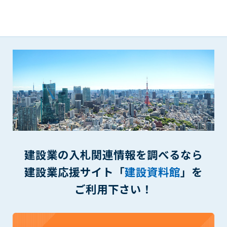
第5条（IDおよびパスワードの管理）
1. 会員は申込の際に管理者が発行したIDおよびパスワードの使
用および管理について責任を負うものとします。
2. 会員は、自己のIDおよびパスワードを、貸与、譲渡、売買、
その他形態を問わず、第三者に利用させることはできませ
ん。
3. 会員は、IDおよびパスワードの管理不十分、使用上の過誤、
第三者（他の会員を含む）の使用等による損害について責任
を負うものとし、管理者は一切責任を負いません。
第6条（会員の禁止事項）
1. 会員は建設資料館WEB上で以下の行為をしないものとしま
す。
(1) 第三者または管理者の著作権、その他知的所有権を侵害す
建設業の入札関連情報を調べるなら
る行為
建設業応援サイト「
建設資料館
」を
(2) 第三者または管理者の財産、プライバシー等を侵害する行
ご利用下さい！
為
(3) 第三者または管理者を誹謗中傷する行為
(4) 有害なコンピュータプログラム等を送信又は書き込む行為
(5) 第三者に不利益を与える行為