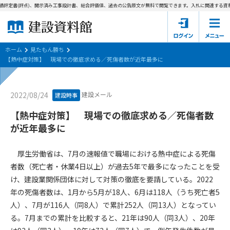
績評定書(評点)、開示済み工事設計書、総合評価値、過去の公告原文が無料で閲覧できます。
入札に関連する資料
ホーム
建設資料館とは
ホーム
見たもん勝ち
【熱中症対策】 現場での徹底求める／死傷者数が近年最多に
東京都の入札資料
建設メール
2022/08/24
建設時事
国土交通省の入札資料
【熱中症対策】 現場での徹底求める／死傷者数
見たもん勝ち
第1条（規約の目的）
が近年最多に
1. 本規約は、建設資料館が提供するサポーター会あ本員、無料
パスワードの再発行
会員登録について
会員サービスの利用条件等について定めるものです。
厚生労働省は、7月の速報値で職場における熱中症による死傷
2. 管理者が建設資料館WEB上で随時掲載するルールは本規約の
者数（死亡者・休業4日以上）が過去5年で最多になったことを受
一部を構成するものとします。
サポーター会員一覧
け、建設業関係団体に対して対策の徹底を要請している。2022
年の死傷者数は、1月から5月が18人、6月は118人（うち死亡者5
第2条（規約の変更）
会社概要
お問い合わせ
個人情報保護方針
人）、7月が116人（同8人）で累計252人（同13人）となってい
本規約は、会員の了承を得ることなく、随時変更されることが
会員規約
る。7月までの累計を比較すると、21年は90人（同3人）、20年
あります。変更内容は、建設資料館WEB上に表示した時点で直
ちに全ての会員が了承したものとみなします。