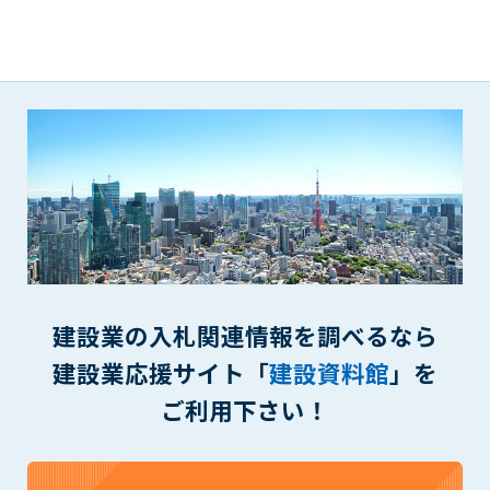
(6) 管理者が承認していない営利を目的とした行為
(7) 公序良俗に反する行為
(8) 犯罪的行為に結びつく行為
(9) その他、法律に反する行為
(10) 建設資料館から知り得た情報及びダウンロードした情報
を、営利を目的として第三者に転売し、または転売のため
に第三者に提供すること
第7条（登録内容の削除）
管理者は、会員が登録した内容が以下に該当する、またはその
恐れのあるものは、会員の承諾なく削除できるものとします。
(1) 登録されている情報が、第6条の定める禁止事項に該当する
と管理者が、判断した場合
建設業の入札関連情報を調べるなら
(2) 建設資料館の運営および保守管理上、必要と判断した場合
(3) 広告掲載料金の支払が遅延した場合
建設業応援サイト「
建設資料館
」を
(4) その他、管理者が不適当と判断した場合
ご利用下さい！
第8条（サービスの変更・中止等）
管理者は、会員の承諾なく、本サービス内容の変更(新規追加、
廃止を含み)し、本サービスの運営を中止または廃止することが