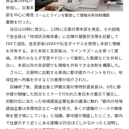
員企業148社が
参加し、災害本
第4条（会員審査および資格の取り消し）
部を中心に報告
ズームとラインを駆使して情報共有体制構築
会員とは、本規約を承諾の上、所定の会員申込手続きを完了
業務を行った。
後、管理者がこれを承認した者をいいます。
当日は10時に発災し、11時に災害対策本部を発足。その段階
で各会員は「地域状況報告書」に近隣の被害状況等を記載して
第4条（会員の定義と登録）
FAXで送信、各支部長はFAXや伝言ダイヤルを使用し本部と情報
1. 管理者は前条により審査の結果、会員申込みをした者が以下
を共有する。また本部と支部長は、ラインやズームを使って連
の何れかの項目に該当することがわかった場合、その者の会
絡。文章のみならず写真やドローンで撮影した動画などを共有し
員としての権限を承認しないことがあります。
(1) 会員申し込みをした者が実在しなかった場合
合い、本部以外の支部間でも情報を共有できる体制を構築した。
(2) 本規約に違反した場合/li>
さらに、災害時に出動する車両に都中建のペイントを行い、地
(3) 会員申し込みの際、申告事項に虚偽があった場合
域住民へ所属を示すなどの施策が紹介された。
(4) 会員申込者が管理者所定の手続き通りに会員申込手続き処
訓練終了後、渡邊会長と伊藤災害対策特別委員長は、6月に都
理を行わなかった場合
中建が開催した防災セミナーで行われた東日本大震災で被災し、
(5) その他管理者が会員とすることを不適当と判断した場合
初動対応に当たった地場建設企業社長の講演に触れ「都内の地場
2. 管理者は承認後であっても承認した会員が前項の何れかに該
建設企業は多摩地区など一部を除き、多くが建機のリースや隣接
当することが判明した場合、会員資格を取り消すことがあり
県を置き場にしている」と指摘。都中建が調査したところ、都内
ます。
で社屋のすぐ近くにある建機は35台ほどしかなかったと説明し