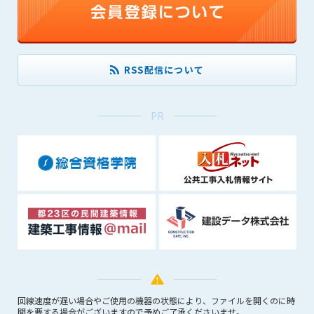
できるものとします。これに起因する会員または他の第三者が
被った損害について管理者は､一切の責任をも負わないものと
します。
第9条（会員の個人情報）
RSS配信について
会員の氏名、住所、性別、年齢、メールアドレスその他本サー
ビスの提供に関連して管理者が知り得た会員の個人情報（以下
個人情報といいます）について、管理者は、以下の各号に該当
PR
する場合を除き、第三者に開示または提供しないものとしま
す。
(1) 会員が、自己の個人情報の開示に事前に同意している場合
(2) 個々の会員を特定できない統計的な処理をした形式で第三
者に提供する場合
(3) 第三者および管理者の権利、財産、安全等を保護するため
に必要であると管理者が判断した場合
(4) 法令等により開示を求められた場合
第10条（免責事項）
管理者は、会員が登録した内容が以下に該当する、またはその
恐れのあるものは、会員の承諾なく削除できるものとします。
回線速度が遅い場合やご使用の機器の状態により、ファイルを開くのに時
間を要する場合がございますので予めご了承くださいませ。