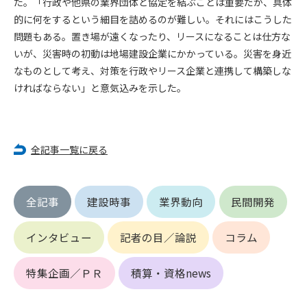
た。「行政や他県の業界団体と協定を結ぶことは重要だが、具体
第5条（IDおよびパスワードの管理）
1. 会員は申込の際に管理者が発行したIDおよびパスワードの使
的に何をするという細目を詰めるのが難しい。それにはこうした
用および管理について責任を負うものとします。
問題もある。置き場が遠くなったり、リースになることは仕方な
2. 会員は、自己のIDおよびパスワードを、貸与、譲渡、売買、
いが、災害時の初動は地場建設企業にかかっている。災害を身近
その他形態を問わず、第三者に利用させることはできませ
なものとして考え、対策を行政やリース企業と連携して構築しな
ん。
ければならない」と意気込みを示した。
3. 会員は、IDおよびパスワードの管理不十分、使用上の過誤、
第三者（他の会員を含む）の使用等による損害について責任
を負うものとし、管理者は一切責任を負いません。
全記事一覧に戻る
第6条（会員の禁止事項）
1. 会員は建設資料館WEB上で以下の行為をしないものとしま
す。
全記事
建設時事
業界動向
民間開発
(1) 第三者または管理者の著作権、その他知的所有権を侵害す
る行為
インタビュー
記者の目／論説
コラム
(2) 第三者または管理者の財産、プライバシー等を侵害する行
為
(3) 第三者または管理者を誹謗中傷する行為
特集企画／ＰＲ
積算・資格news
(4) 有害なコンピュータプログラム等を送信又は書き込む行為
(5) 第三者に不利益を与える行為