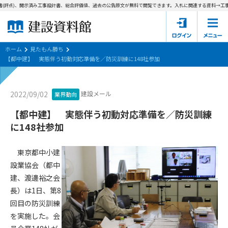
(評点)、開示済み工事設計書、総合評価値、過去の公告原文が無料で閲覧できます。
入札に関連する資料→工事費
ホーム
建設資料館とは
ホーム
見たもん勝ち
【都中建】 実態伴う初動対応準備を／防災訓練に148社参加
東京都の入札資料
建設メール
2022/09/02
業界動向
国土交通省の入札資料
【都中建】 実態伴う初動対応準備を／防災訓練
見たもん勝ち
第1条（規約の目的）
に148社参加
1. 本規約は、建設資料館が提供するサポーター会あ本員、無料
パスワードの再発行
会員登録について
会員サービスの利用条件等について定めるものです。
東京都中小建
2. 管理者が建設資料館WEB上で随時掲載するルールは本規約の
設業協会（都中
一部を構成するものとします。
サポーター会員一覧
建、渡邊裕之会
長）は1日、第8
第2条（規約の変更）
会社概要
お問い合わせ
個人情報保護方針
回目の防災訓練
本規約は、会員の了承を得ることなく、随時変更されることが
会員規約
を実施した。会
あります。変更内容は、建設資料館WEB上に表示した時点で直
ちに全ての会員が了承したものとみなします。