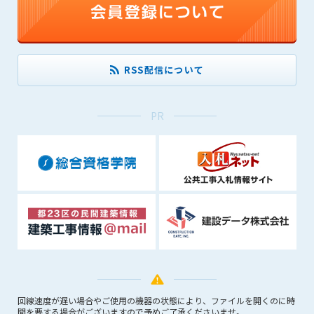
できるものとします。これに起因する会員または他の第三者が
被った損害について管理者は､一切の責任をも負わないものと
します。
第9条（会員の個人情報）
RSS配信について
会員の氏名、住所、性別、年齢、メールアドレスその他本サー
ビスの提供に関連して管理者が知り得た会員の個人情報（以下
個人情報といいます）について、管理者は、以下の各号に該当
PR
する場合を除き、第三者に開示または提供しないものとしま
す。
(1) 会員が、自己の個人情報の開示に事前に同意している場合
(2) 個々の会員を特定できない統計的な処理をした形式で第三
者に提供する場合
(3) 第三者および管理者の権利、財産、安全等を保護するため
に必要であると管理者が判断した場合
(4) 法令等により開示を求められた場合
第10条（免責事項）
管理者は、会員が登録した内容が以下に該当する、またはその
恐れのあるものは、会員の承諾なく削除できるものとします。
回線速度が遅い場合やご使用の機器の状態により、ファイルを開くのに時
間を要する場合がございますので予めご了承くださいませ。