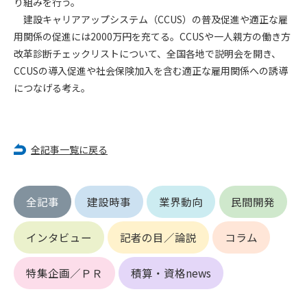
り組みを行う。
第5条（IDおよびパスワードの管理）
1. 会員は申込の際に管理者が発行したIDおよびパスワードの使
建設キャリアアップシステム（CCUS）の普及促進や適正な雇
用および管理について責任を負うものとします。
用関係の促進には2000万円を充てる。CCUSや一人親方の働き方
2. 会員は、自己のIDおよびパスワードを、貸与、譲渡、売買、
改革診断チェックリストについて、全国各地で説明会を開き、
その他形態を問わず、第三者に利用させることはできませ
CCUSの導入促進や社会保険加入を含む適正な雇用関係への誘導
ん。
につなげる考え。
3. 会員は、IDおよびパスワードの管理不十分、使用上の過誤、
第三者（他の会員を含む）の使用等による損害について責任
を負うものとし、管理者は一切責任を負いません。
全記事一覧に戻る
第6条（会員の禁止事項）
1. 会員は建設資料館WEB上で以下の行為をしないものとしま
す。
全記事
建設時事
業界動向
民間開発
(1) 第三者または管理者の著作権、その他知的所有権を侵害す
る行為
インタビュー
記者の目／論説
コラム
(2) 第三者または管理者の財産、プライバシー等を侵害する行
為
(3) 第三者または管理者を誹謗中傷する行為
特集企画／ＰＲ
積算・資格news
(4) 有害なコンピュータプログラム等を送信又は書き込む行為
(5) 第三者に不利益を与える行為