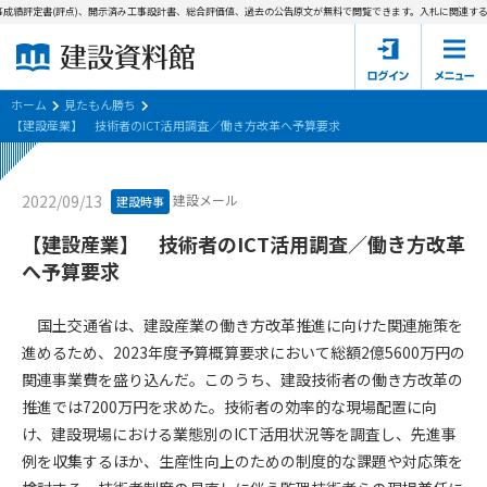
成績評定書(評点)、開示済み工事設計書、総合評価値、過去の公告原文が無料で閲覧できます。
入札に関連する資
ホーム
建設資料館とは
ホーム
見たもん勝ち
【建設産業】 技術者のICT活用調査／働き方改革へ予算要求
東京都の入札資料
建設メール
2022/09/13
建設時事
国土交通省の入札資料
【建設産業】 技術者のICT活用調査／働き方改革
見たもん勝ち
第1条（規約の目的）
へ予算要求
1. 本規約は、建設資料館が提供するサポーター会あ本員、無料
パスワードの再発行
会員登録について
会員サービスの利用条件等について定めるものです。
国土交通省は、建設産業の働き方改革推進に向けた関連施策を
2. 管理者が建設資料館WEB上で随時掲載するルールは本規約の
進めるため、2023年度予算概算要求において総額2億5600万円の
一部を構成するものとします。
サポーター会員一覧
関連事業費を盛り込んだ。このうち、建設技術者の働き方改革の
推進では7200万円を求めた。技術者の効率的な現場配置に向
第2条（規約の変更）
会社概要
お問い合わせ
個人情報保護方針
け、建設現場における業態別のICT活用状況等を調査し、先進事
本規約は、会員の了承を得ることなく、随時変更されることが
会員規約
例を収集するほか、生産性向上のための制度的な課題や対応策を
あります。変更内容は、建設資料館WEB上に表示した時点で直
ちに全ての会員が了承したものとみなします。