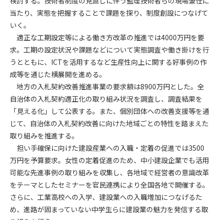
検討する。技術者制度の見直しに伴う監理技術者らの現場兼任に
当たり、実態を把握することで課題を探り、制度創設につなげて
第4条（会員審査および資格の取り消し）
いく。
会員とは、本規約を承諾の上、所定の会員申込手続きを完了
適正な工期設定等による働き方改革の推進では4000万円を要
後、管理者がこれを承認した者をいいます。
求。工期の設定状況や課題などについて実態調査や働き掛けを行
うとともに、ICTを活用するなど生産性向上に関する好事例の作
第4条（会員の定義と登録）
成等を通じた横展開を進める。
1. 管理者は前条により審査の結果、会員申込みをした者が以下
地方の入札契約改善推進事業の要求額は8900万円とした。全
の何れかの項目に該当することがわかった場合、その者の会
自治体の入札契約適正化の取り組み状況を調査し、調査結果を
員としての権限を承認しないことがあります。
(1) 会員申し込みをした者が実在しなかった場合
「見える化」して公表する。また、個別団体への改善支援等を通
(2) 本規約に違反した場合/li>
じて、自治体の入札契約改善に向けた地域ごとの特性を踏まえた
(3) 会員申し込みの際、申告事項に虚偽があった場合
取り組みを推進する。
(4) 会員申込者が管理者所定の手続き通りに会員申込手続き処
担い手確保に向けた建設産業への入職・定着の促進では3500
理を行わなかった場合
万円を予算要求。女性の定着促進のため、中小建設企業でも活用
(5) その他管理者が会員とすることを不適当と判断した場合
可能な先進事例の取り組みを収集し、各地域で経営者の意識改革
2. 管理者は承認後であっても承認した会員が前項の何れかに該
をテーマとしたセミナーを官民連携により全国各地で開催する。
当することが判明した場合、会員資格を取り消すことがあり
さらに、工業高校への入学、建設業への入職増加につなげるた
ます。
め、進路が固まっていない中学生らに建設業の魅力を発信する取