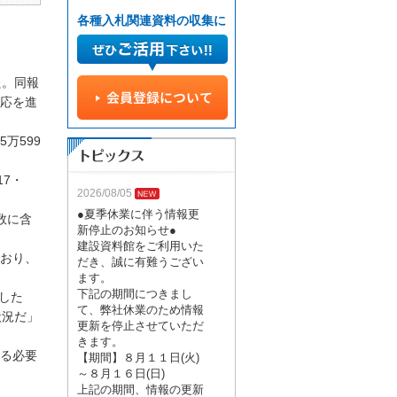
各種入札関連資料の収集に
た。同報
応を進
万599
7・
2026/08/05
●夏季休業に伴う情報更
数に含
新停止のお知らせ●
建設資料館をご利用いた
ており、
だき、誠に有難うござい
ます。
下記の期間につきまし
した
て、弊社休業のため情報
状況だ」
更新を停止させていただ
きます。
る必要
【期間】８月１１日(火)
～８月１６日(日)
上記の期間、情報の更新