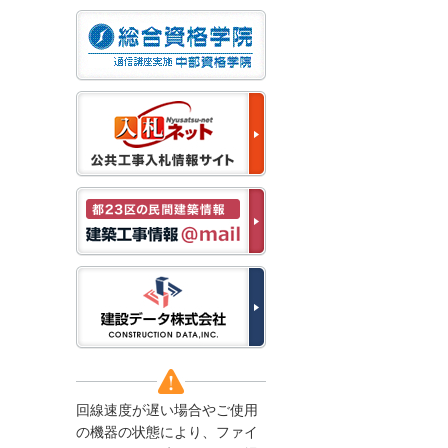
なお、５月１１日（月）
から通常通り運営いたし
ます。
2025/12/22
●年末年始に伴う情報更
新停止のお知らせ●
建設資料館をご利用いた
だき、誠に有難うござい
ます。
下記の期間につきまし
て、弊社休業のため情報
更新を停止させていただ
きます。
【期間】１２月２７日
(土)～１月４日(日)
上記の期間、情報の更新
がされませんので、ご了
承のほど、よろしくお願
い申し上げます。
なお、情報は１月５日
(月)より登録されます。
回線速度が遅い場合やご使用
2025/08/04
の機器の状態により、ファイ