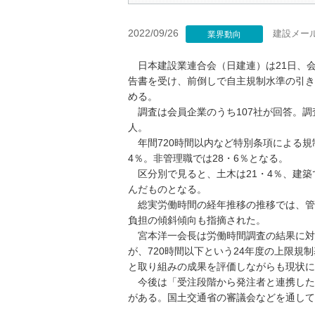
2022/09/26
建設メー
業界動向
日本建設業連合会（日建連）は21日、
告書を受け、前倒しで自主規制水準の引き
める。
調査は会員企業のうち107社が回答。調査対
人。
年間720時間以内など特別条項による規
4％。非管理職では28・6％となる。
区分別で見ると、土木は21・4％、建築
んだものとなる。
総実労働時間の経年推移の推移では、管理監
負担の傾斜傾向も指摘された。
宮本洋一会長は労働時間調査の結果に対し
が、720時間以下という24年度の上限規
と取り組みの成果を評価しながらも現状に
今後は「受注段階から発注者と連携した
がある。国土交通省の審議会などを通して