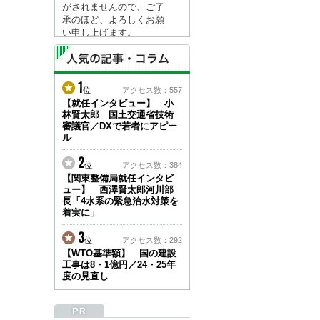
がされませんので、ご了
承のほど、よろしくお願
い申し上げます。
なお、情報は８月１７日
(月)より登録されます。
1
2026/04/23
位
アクセス数：557
●ゴールデンウィークに
【就任インタビュー】 小
林賢太郎 国土交通省技術
伴う情報更新停止のお知
審議官／DXで若者にアピー
らせ(05/02～05/10)●
ル
ユーザー各位
建設資料館をご利用いた
2
位
アクセス数：384
だき、誠に有難うござい
【関東整備局就任インタビ
ます。
ュー】 西澤賢太郎河川部
下記の期間につきまし
長「4水系の緊急治水対策を
て、弊社休業のため情報
着実に」
更新を停止させていただ
きます。
3
位
アクセス数：292
【期間】５月２日(土)～
【WTO基準額】 国の建設
５月１０日(日)
工事は8・1億円／24・25年
上記の期間、情報の更新
度の見直し
がされませんので、ご了
承のほど、よろしくお願
い申し上げます。