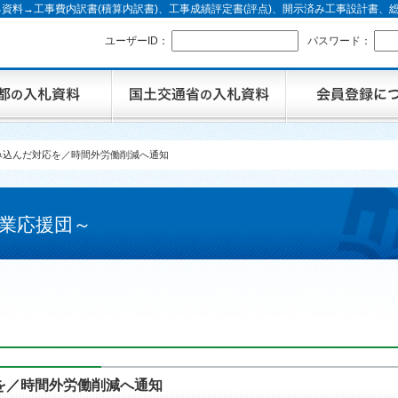
資料→工事費内訳書(積算内訳書)、工事成績評定書(評点)、開示済み工事設計書
ユーザーID：
パスワード：
み込んだ対応を／時間外労働削減へ通知
業応援団～
を／時間外労働削減へ通知