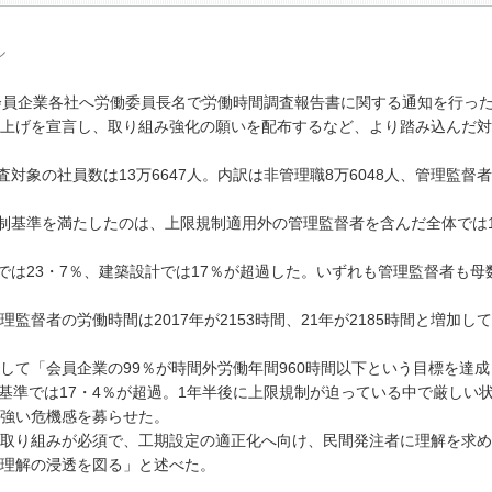
ル
会員企業各社へ労働委員長名で労働時間調査報告書に関する通知を行っ
上げを宣言し、取り組み強化の願いを配布するなど、より踏み込んだ対
象の社員数は13万6647人。内訳は非管理職8万6048人、管理監督者5
制基準を満たしたのは、上限規制適用外の管理監督者を含んだ全体では1
では23・7％、建築設計では17％が超過した。いずれも管理監督者も母
督者の労働時間は2017年が2153時間、21年が2185時間と増加し
て「会員企業の99％が時間外労働年間960時間以下という目標を達成
制基準では17・4％が超過。1年半後に上限規制が迫っている中で厳しい
強い危機感を募らせた。
取り組みが必須で、工期設定の適正化へ向け、民間発注者に理解を求め
理解の浸透を図る」と述べた。