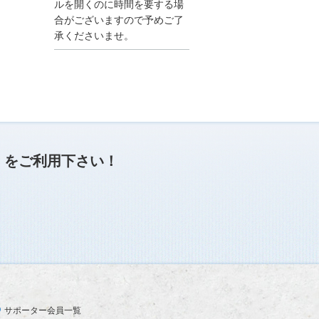
●夏季休業に伴う情報更
ルを開くのに時間を要する場
新停止のお知らせ●
合がございますので予めご了
建設資料館をご利用いた
承くださいませ。
だき、誠に有難うござい
ます。
下記の期間につきまし
て、弊社休業のため情報
更新を停止させていただ
きます。
【期間】８月９日(土)～
８月１７日(日)
上記の期間、情報の更新
がされませんので、ご了
」
をご利用下さい！
承のほど、よろしくお願
い申し上げます。
なお、情報は８月１８日
(月)より登録されます。
2025/04/24
●ゴールデンウィークに
伴う情報更新停止のお知
らせ(04/26～04/29、05/0
3～05/06)●
ユーザー各位
サポーター会員一覧
建設資料館をご利用いた