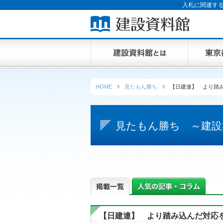
入札に関連する
HOME
見たもん勝ち
【日建連】 より踏
見たもん勝ち ～建設
【日建連】 より踏み込んだ対応