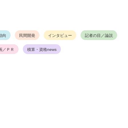
動向
民間開発
インタビュー
記者の目／論説
画／ＰＲ
積算・資格news