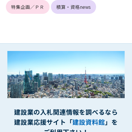
第5条（IDおよびパスワードの管理）
特集企画／ＰＲ
積算・資格news
1. 会員は申込の際に管理者が発行したIDおよびパスワードの使
用および管理について責任を負うものとします。
2. 会員は、自己のIDおよびパスワードを、貸与、譲渡、売買、
その他形態を問わず、第三者に利用させることはできませ
ん。
3. 会員は、IDおよびパスワードの管理不十分、使用上の過誤、
第三者（他の会員を含む）の使用等による損害について責任
を負うものとし、管理者は一切責任を負いません。
第6条（会員の禁止事項）
1. 会員は建設資料館WEB上で以下の行為をしないものとしま
す。
(1) 第三者または管理者の著作権、その他知的所有権を侵害す
る行為
(2) 第三者または管理者の財産、プライバシー等を侵害する行
為
建設業の入札関連情報を調べるなら
(3) 第三者または管理者を誹謗中傷する行為
建設業応援サイト「
建設資料館
」を
(4) 有害なコンピュータプログラム等を送信又は書き込む行為
(5) 第三者に不利益を与える行為
ご利用下さい！