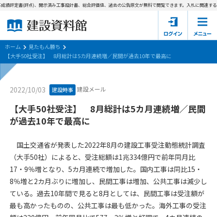
成績評定書(評点)、開示済み工事設計書、総合評価値、過去の公告原文が無料で閲覧できます。
入札に関連する資
ホーム
建設資料館とは
ホーム
見たもん勝ち
【大手50社受注】 8月総計は5カ月連続増／民間が過去10年で最高に
東京都の入札資料
建設メール
2022/10/03
建設時事
国土交通省の入札資料
【大手50社受注】 8月総計は5カ月連続増／民間
見たもん勝ち
第1条（規約の目的）
が過去10年で最高に
1. 本規約は、建設資料館が提供するサポーター会あ本員、無料
パスワードの再発行
会員登録について
会員サービスの利用条件等について定めるものです。
国土交通省が発表した2022年8月の建設工事受注動態統計調査
2. 管理者が建設資料館WEB上で随時掲載するルールは本規約の
（大手50社）によると、受注総額は1兆334億円で前年同月比
一部を構成するものとします。
サポーター会員一覧
17・9％増となり、5カ月連続で増加した。国内工事は同比15・
8％増と2カ月ぶりに増加し、民間工事は増加、公共工事は減少し
第2条（規約の変更）
会社概要
お問い合わせ
個人情報保護方針
ている。過去10年間で見ると8月としては、民間工事は受注額が
本規約は、会員の了承を得ることなく、随時変更されることが
会員規約
最も高かったものの、公共工事は最も低かった。海外工事の受注
あります。変更内容は、建設資料館WEB上に表示した時点で直
ちに全ての会員が了承したものとみなします。