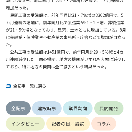
額は220億円、前年同月比で577・2％増と好調で、4カ月連続の
増加だった。
第4条（会員審査および資格の取り消し）
民間工事の受注額は、前年同月比31・7％増の8302億円で、5
会員とは、本規約を承諾の上、所定の会員申込手続きを完了
カ月連続の増加に。前年同月比で製造業が51・2％増、非製造業
後、管理者がこれを承認した者をいいます。
が21・5％増となっており、建築、土木ともに増加している。8月
は金融業・保険業や不動産業の事務所・庁舎などで増加が目立っ
第4条（会員の定義と登録）
た。
1. 管理者は前条により審査の結果、会員申込みをした者が以下
公共工事の受注額は1451億円で、前年同月比29・5％減と4カ
の何れかの項目に該当することがわかった場合、その者の会
月連続減少した。国の機関、地方の機関がいずれも大幅に減少し
員としての権限を承認しないことがあります。
(1) 会員申し込みをした者が実在しなかった場合
ており、特に地方の機関は全て減少という結果だった。
(2) 本規約に違反した場合/li>
(3) 会員申し込みの際、申告事項に虚偽があった場合
全記事一覧に戻る
(4) 会員申込者が管理者所定の手続き通りに会員申込手続き処
理を行わなかった場合
(5) その他管理者が会員とすることを不適当と判断した場合
2. 管理者は承認後であっても承認した会員が前項の何れかに該
全記事
建設時事
業界動向
民間開発
当することが判明した場合、会員資格を取り消すことがあり
ます。
インタビュー
記者の目／論説
コラム