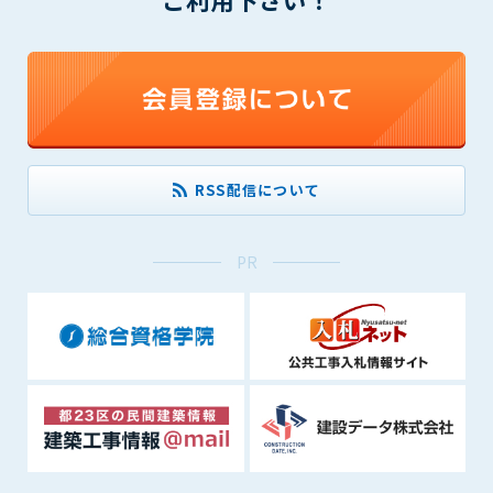
(6) 管理者が承認していない営利を目的とした行為
(7) 公序良俗に反する行為
(8) 犯罪的行為に結びつく行為
(9) その他、法律に反する行為
(10) 建設資料館から知り得た情報及びダウンロードした情報
を、営利を目的として第三者に転売し、または転売のため
に第三者に提供すること
RSS配信について
第7条（登録内容の削除）
管理者は、会員が登録した内容が以下に該当する、またはその
PR
恐れのあるものは、会員の承諾なく削除できるものとします。
(1) 登録されている情報が、第6条の定める禁止事項に該当する
と管理者が、判断した場合
(2) 建設資料館の運営および保守管理上、必要と判断した場合
(3) 広告掲載料金の支払が遅延した場合
(4) その他、管理者が不適当と判断した場合
第8条（サービスの変更・中止等）
管理者は、会員の承諾なく、本サービス内容の変更(新規追加、
廃止を含み)し、本サービスの運営を中止または廃止することが