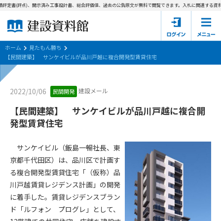
評定書(評点)、開示済み工事設計書、総合評価値、過去の公告原文が無料で閲覧できます。
入札に関連する資料→
ホーム
建設資料館とは
ホーム
見たもん勝ち
【民間建築】 サンケイビルが品川戸越に複合開発型賃貸住宅
東京都の入札資料
建設メール
2022/10/06
民間開発
国土交通省の入札資料
【民間建築】 サンケイビルが品川戸越に複合開
見たもん勝ち
第1条（規約の目的）
発型賃貸住宅
1. 本規約は、建設資料館が提供するサポーター会あ本員、無料
パスワードの再発行
会員登録について
会員サービスの利用条件等について定めるものです。
サンケイビル（飯島一暢社長、東
2. 管理者が建設資料館WEB上で随時掲載するルールは本規約の
京都千代田区）は、品川区で計画す
一部を構成するものとします。
サポーター会員一覧
る複合開発型賃貸住宅「（仮称）品
川戸越賃貸レジデンス計画」の開発
第2条（規約の変更）
会社概要
お問い合わせ
個人情報保護方針
に着手した。賃貸レジデンスブラン
本規約は、会員の了承を得ることなく、随時変更されることが
会員規約
ド「ルフォン プログレ」として、
あります。変更内容は、建設資料館WEB上に表示した時点で直
ちに全ての会員が了承したものとみなします。