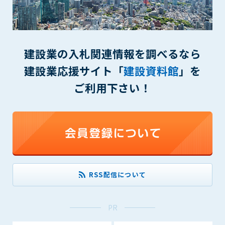
(6) 管理者が承認していない営利を目的とした行為
(7) 公序良俗に反する行為
(8) 犯罪的行為に結びつく行為
(9) その他、法律に反する行為
建設業の入札関連情報を調べるなら
(10) 建設資料館から知り得た情報及びダウンロードした情報
を、営利を目的として第三者に転売し、または転売のため
建設業応援サイト「
建設資料館
」を
に第三者に提供すること
ご利用下さい！
第7条（登録内容の削除）
管理者は、会員が登録した内容が以下に該当する、またはその
恐れのあるものは、会員の承諾なく削除できるものとします。
(1) 登録されている情報が、第6条の定める禁止事項に該当する
と管理者が、判断した場合
(2) 建設資料館の運営および保守管理上、必要と判断した場合
(3) 広告掲載料金の支払が遅延した場合
RSS配信について
(4) その他、管理者が不適当と判断した場合
第8条（サービスの変更・中止等）
PR
管理者は、会員の承諾なく、本サービス内容の変更(新規追加、
廃止を含み)し、本サービスの運営を中止または廃止することが