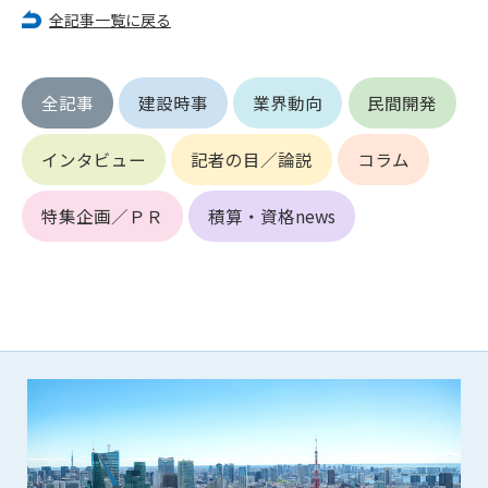
第5条（IDおよびパスワードの管理）
全記事一覧に戻る
1. 会員は申込の際に管理者が発行したIDおよびパスワードの使
用および管理について責任を負うものとします。
2. 会員は、自己のIDおよびパスワードを、貸与、譲渡、売買、
全記事
建設時事
業界動向
民間開発
その他形態を問わず、第三者に利用させることはできませ
ん。
3. 会員は、IDおよびパスワードの管理不十分、使用上の過誤、
インタビュー
記者の目／論説
コラム
第三者（他の会員を含む）の使用等による損害について責任
を負うものとし、管理者は一切責任を負いません。
特集企画／ＰＲ
積算・資格news
第6条（会員の禁止事項）
1. 会員は建設資料館WEB上で以下の行為をしないものとしま
す。
(1) 第三者または管理者の著作権、その他知的所有権を侵害す
る行為
(2) 第三者または管理者の財産、プライバシー等を侵害する行
為
(3) 第三者または管理者を誹謗中傷する行為
(4) 有害なコンピュータプログラム等を送信又は書き込む行為
(5) 第三者に不利益を与える行為