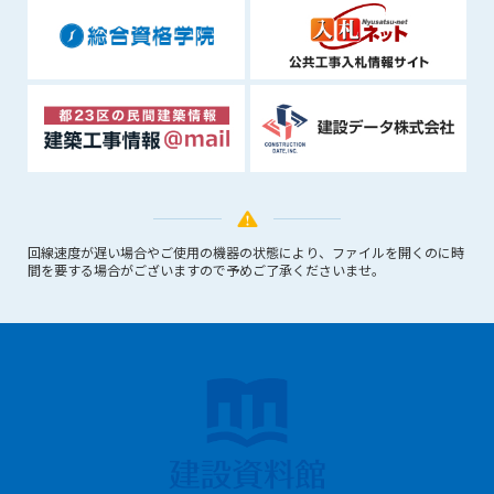
できるものとします。これに起因する会員または他の第三者が
被った損害について管理者は､一切の責任をも負わないものと
します。
第9条（会員の個人情報）
会員の氏名、住所、性別、年齢、メールアドレスその他本サー
ビスの提供に関連して管理者が知り得た会員の個人情報（以下
個人情報といいます）について、管理者は、以下の各号に該当
する場合を除き、第三者に開示または提供しないものとしま
す。
(1) 会員が、自己の個人情報の開示に事前に同意している場合
回線速度が遅い場合やご使用の機器の状態により、ファイルを開くのに時
間を要する場合がございますので予めご了承くださいませ。
(2) 個々の会員を特定できない統計的な処理をした形式で第三
者に提供する場合
(3) 第三者および管理者の権利、財産、安全等を保護するため
に必要であると管理者が判断した場合
(4) 法令等により開示を求められた場合
第10条（免責事項）
管理者は、会員が登録した内容が以下に該当する、またはその
恐れのあるものは、会員の承諾なく削除できるものとします。