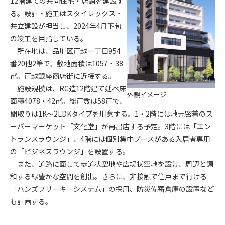
12階建ての共同住宅・店舗を建設す
る。設計・施工はスタイレックス・
第4条（会員審査および資格の取り消し）
共立建設が担当し、2024年4月下旬
会員とは、本規約を承諾の上、所定の会員申込手続きを完了
の竣工を目指している。
後、管理者がこれを承認した者をいいます。
所在地は、品川区戸越一丁目954
番20他2筆で、敷地面積は1057・38
第4条（会員の定義と登録）
㎡。戸越銀座商店街に近接する。
1. 管理者は前条により審査の結果、会員申込みをした者が以下
施設規模は、RC造12階建て延べ床
の何れかの項目に該当することがわかった場合、その者の会
外観イメージ
面積4078・42㎡。総戸数は58戸で、
員としての権限を承認しないことがあります。
(1) 会員申し込みをした者が実在しなかった場合
間取りは1K～2LDKタイプを用意する。1・2階には地元密着のス
(2) 本規約に違反した場合/li>
ーパーマーケット「文化堂」が再出店する予定。3階には「エン
(3) 会員申し込みの際、申告事項に虚偽があった場合
トランスラウンジ」、4階には個別集中ブースがある入居者専用
(4) 会員申込者が管理者所定の手続き通りに会員申込手続き処
の「ビジネスラウンジ」を設置する。
理を行わなかった場合
また、道路に面して歩道状空地や広場状空地を設け、周辺と調
(5) その他管理者が会員とすることを不適当と判断した場合
和する緑豊かな空間を創出。さらに、非接触で住戸まで行ける
2. 管理者は承認後であっても承認した会員が前項の何れかに該
「ハンズフリーキーシステム」の採用、防災備蓄倉庫の設置など
当することが判明した場合、会員資格を取り消すことがあり
も計画する。
ます。