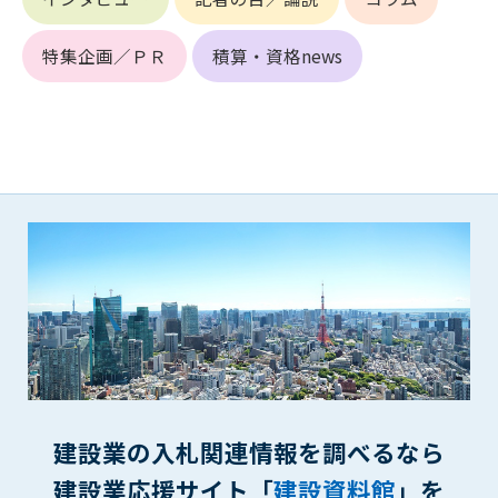
(6) 管理者が承認していない営利を目的とした行為
(7) 公序良俗に反する行為
特集企画／ＰＲ
積算・資格news
(8) 犯罪的行為に結びつく行為
(9) その他、法律に反する行為
(10) 建設資料館から知り得た情報及びダウンロードした情報
を、営利を目的として第三者に転売し、または転売のため
に第三者に提供すること
第7条（登録内容の削除）
管理者は、会員が登録した内容が以下に該当する、またはその
恐れのあるものは、会員の承諾なく削除できるものとします。
(1) 登録されている情報が、第6条の定める禁止事項に該当する
と管理者が、判断した場合
(2) 建設資料館の運営および保守管理上、必要と判断した場合
(3) 広告掲載料金の支払が遅延した場合
(4) その他、管理者が不適当と判断した場合
第8条（サービスの変更・中止等）
建設業の入札関連情報を調べるなら
管理者は、会員の承諾なく、本サービス内容の変更(新規追加、
建設業応援サイト「
建設資料館
」を
廃止を含み)し、本サービスの運営を中止または廃止することが