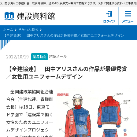
)、開示済み工事設計書、総合評価値、過去の公告原文が無料で閲覧できます。
入札に関連する資料→工事費内訳書
ホーム
建設資料館とは
ホーム
見たもん勝ち
【全建協連】 田中アリスさんの作品が最優秀賞／女性用ユニフォームデザイン
東京都の入札資料
建設メール
2022/10/19
業界動向
国土交通省の入札資料
【全建協連】 田中アリスさんの作品が最優秀賞
見たもん勝ち
第1条（規約の目的）
／女性用ユニフォームデザイン
1. 本規約は、建設資料館が提供するサポーター会あ本員、無料
パスワードの再発行
会員登録について
会員サービスの利用条件等について定めるものです。
全国建設業協同組合連
2. 管理者が建設資料館WEB上で随時掲載するルールは本規約の
合会（全建協連、青柳剛
一部を構成するものとします。
サポーター会員一覧
会長）は18日、東京モー
ド学園で「建設業で働く
第2条（規約の変更）
会社概要
お問い合わせ
個人情報保護方針
女性のためのユニフォー
本規約は、会員の了承を得ることなく、随時変更されることが
会員規約
ムデザインプロジェク
あります。変更内容は、建設資料館WEB上に表示した時点で直
ちに全ての会員が了承したものとみなします。