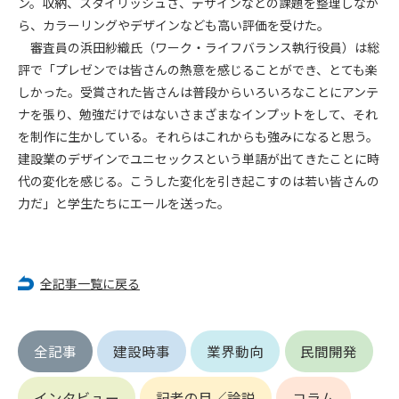
ン。収納、スタイリッシュさ、デザインなどの課題を整理しなが
第5条（IDおよびパスワードの管理）
1. 会員は申込の際に管理者が発行したIDおよびパスワードの使
ら、カラーリングやデザインなども高い評価を受けた。
用および管理について責任を負うものとします。
審査員の浜田紗織氏（ワーク・ライフバランス執行役員）は総
2. 会員は、自己のIDおよびパスワードを、貸与、譲渡、売買、
評で「プレゼンでは皆さんの熱意を感じることができ、とても楽
その他形態を問わず、第三者に利用させることはできませ
しかった。受賞された皆さんは普段からいろいろなことにアンテ
ん。
ナを張り、勉強だけではないさまざまなインプットをして、それ
3. 会員は、IDおよびパスワードの管理不十分、使用上の過誤、
を制作に生かしている。それらはこれからも強みになると思う。
第三者（他の会員を含む）の使用等による損害について責任
建設業のデザインでユニセックスという単語が出てきたことに時
を負うものとし、管理者は一切責任を負いません。
代の変化を感じる。こうした変化を引き起こすのは若い皆さんの
力だ」と学生たちにエールを送った。
第6条（会員の禁止事項）
1. 会員は建設資料館WEB上で以下の行為をしないものとしま
す。
(1) 第三者または管理者の著作権、その他知的所有権を侵害す
全記事一覧に戻る
る行為
(2) 第三者または管理者の財産、プライバシー等を侵害する行
為
(3) 第三者または管理者を誹謗中傷する行為
全記事
建設時事
業界動向
民間開発
(4) 有害なコンピュータプログラム等を送信又は書き込む行為
(5) 第三者に不利益を与える行為
インタビュー
記者の目／論説
コラム