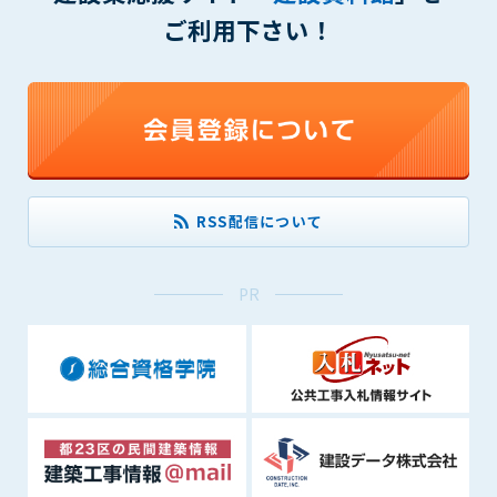
できるものとします。これに起因する会員または他の第三者が
ご利用下さい！
被った損害について管理者は､一切の責任をも負わないものと
します。
第9条（会員の個人情報）
会員の氏名、住所、性別、年齢、メールアドレスその他本サー
ビスの提供に関連して管理者が知り得た会員の個人情報（以下
個人情報といいます）について、管理者は、以下の各号に該当
する場合を除き、第三者に開示または提供しないものとしま
RSS配信について
す。
(1) 会員が、自己の個人情報の開示に事前に同意している場合
(2) 個々の会員を特定できない統計的な処理をした形式で第三
PR
者に提供する場合
(3) 第三者および管理者の権利、財産、安全等を保護するため
に必要であると管理者が判断した場合
(4) 法令等により開示を求められた場合
第10条（免責事項）
管理者は、会員が登録した内容が以下に該当する、またはその
恐れのあるものは、会員の承諾なく削除できるものとします。