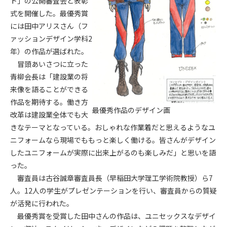
ト」の公開審査会と表彰
式を開催した。最優秀賞
第4条（会員審査および資格の取り消し）
には田中アリスさん（フ
会員とは、本規約を承諾の上、所定の会員申込手続きを完了
ァッションデザイン学科2
後、管理者がこれを承認した者をいいます。
年）の作品が選ばれた。
冒頭あいさつに立った
第4条（会員の定義と登録）
青柳会長は「建設業の将
1. 管理者は前条により審査の結果、会員申込みをした者が以下
来像を語ることができる
の何れかの項目に該当することがわかった場合、その者の会
作品を期待する。働き方
員としての権限を承認しないことがあります。
最優秀作品のデザイン画
(1) 会員申し込みをした者が実在しなかった場合
改革は建設業全体でも大
(2) 本規約に違反した場合/li>
きなテーマとなっている。おしゃれな作業着だと思えるようなユ
(3) 会員申し込みの際、申告事項に虚偽があった場合
ニフォームなら現場でももっと楽しく働ける。皆さんがデザイン
(4) 会員申込者が管理者所定の手続き通りに会員申込手続き処
したユニフォームが実際に出来上がるのも楽しみだ」と思いを語
理を行わなかった場合
った。
(5) その他管理者が会員とすることを不適当と判断した場合
審査員は古谷誠章審査員長（早稲田大学理工学術院教授）ら7
2. 管理者は承認後であっても承認した会員が前項の何れかに該
人。12人の学生がプレゼンテーションを行い、審査員からの質疑
当することが判明した場合、会員資格を取り消すことがあり
が活発に行われた。
ます。
最優秀賞を受賞した田中さんの作品は、ユニセックスなデザイ