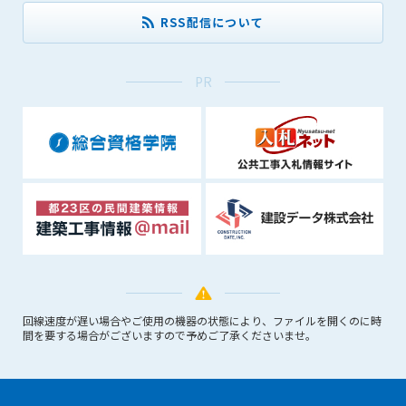
できるものとします。これに起因する会員または他の第三者が
RSS配信について
被った損害について管理者は､一切の責任をも負わないものと
します。
第9条（会員の個人情報）
PR
会員の氏名、住所、性別、年齢、メールアドレスその他本サー
ビスの提供に関連して管理者が知り得た会員の個人情報（以下
個人情報といいます）について、管理者は、以下の各号に該当
する場合を除き、第三者に開示または提供しないものとしま
す。
(1) 会員が、自己の個人情報の開示に事前に同意している場合
(2) 個々の会員を特定できない統計的な処理をした形式で第三
者に提供する場合
(3) 第三者および管理者の権利、財産、安全等を保護するため
に必要であると管理者が判断した場合
(4) 法令等により開示を求められた場合
回線速度が遅い場合やご使用の機器の状態により、ファイルを開くのに時
間を要する場合がございますので予めご了承くださいませ。
第10条（免責事項）
管理者は、会員が登録した内容が以下に該当する、またはその
恐れのあるものは、会員の承諾なく削除できるものとします。