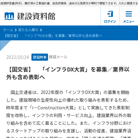
成績評定書(評点)、開示済み工事設計書、総合評価値、過去の公告原文が無料で閲覧できます。
入札に関連する資
ホーム
建設資料館とは
ホーム
見たもん勝ち
【国交省】 「インフラDX大賞」を募集／業界以外も含め表彰へ
東京都の入札資料
建設メール
2022/10/24
建設時事
国土交通省の入札資料
【国交省】 「インフラDX大賞」を募集／業界以
見たもん勝ち
第1条（規約の目的）
外も含め表彰へ
1. 本規約は、建設資料館が提供するサポーター会あ本員、無料
パスワードの再発行
会員登録について
会員サービスの利用条件等について定めるものです。
国土交通省は、2022年度の「インフラDX大賞」の募集を開始
2. 管理者が建設資料館WEB上で随時掲載するルールは本規約の
した。建設現場の生産性向上の優れた取り組みを表彰するため、
一部を構成するものとします。
サポーター会員一覧
昨年度まで「i－Construction大賞」として実施してきた表彰制
度を改称し、インフラの利用・サービス向上、建設業界以外の取
第2条（規約の変更）
会社概要
お問い合わせ
個人情報保護方針
り組みを含めて広く募ることにした。また、インフラ分野におけ
本規約は、会員の了承を得ることなく、随時変更されることが
会員規約
るスタートアップの取り組みを支援し、活動の促進、建設業界活
あります。変更内容は、建設資料館WEB上に表示した時点で直
ちに全ての会員が了承したものとみなします。