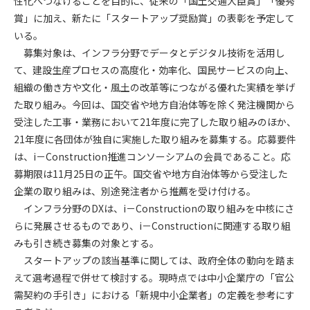
性化へつなげることを目的に、従来の「国土交通大臣賞」「優秀
賞」に加え、新たに「スタートアップ奨励賞」の表彰を予定して
第4条（会員審査および資格の取り消し）
いる。
会員とは、本規約を承諾の上、所定の会員申込手続きを完了
募集対象は、インフラ分野でデータとデジタル技術を活用し
後、管理者がこれを承認した者をいいます。
て、建設生産プロセスの高度化・効率化、国民サービスの向上、
組織の働き方や文化・風土の改革等につながる優れた実績を挙げ
第4条（会員の定義と登録）
た取り組み。今回は、国交省や地方自治体等を除く発注機関から
1. 管理者は前条により審査の結果、会員申込みをした者が以下
受注した工事・業務において21年度に完了した取り組みのほか、
の何れかの項目に該当することがわかった場合、その者の会
21年度に各団体が独自に実施した取り組みを募集する。応募要件
員としての権限を承認しないことがあります。
(1) 会員申し込みをした者が実在しなかった場合
は、i－Construction推進コンソーシアムの会員であること。応
(2) 本規約に違反した場合/li>
募期限は11月25日の正午。国交省や地方自治体等から受注した
(3) 会員申し込みの際、申告事項に虚偽があった場合
企業の取り組みは、別途発注者から推薦を受け付ける。
(4) 会員申込者が管理者所定の手続き通りに会員申込手続き処
インフラ分野のDXは、i－Constructionの取り組みを中核にさ
理を行わなかった場合
らに発展させるものであり、i－Constructionに関連する取り組
(5) その他管理者が会員とすることを不適当と判断した場合
みも引き続き募集の対象とする。
2. 管理者は承認後であっても承認した会員が前項の何れかに該
スタートアップの該当基準に関しては、政府全体の動向を踏ま
当することが判明した場合、会員資格を取り消すことがあり
えて選考過程で併せて検討する。現時点では中小企業庁の「官公
ます。
需契約の手引き」における「新規中小企業者」の定義を参考にす