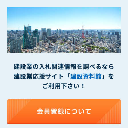
(6) 管理者が承認していない営利を目的とした行為
(7) 公序良俗に反する行為
(8) 犯罪的行為に結びつく行為
(9) その他、法律に反する行為
(10) 建設資料館から知り得た情報及びダウンロードした情報
を、営利を目的として第三者に転売し、または転売のため
に第三者に提供すること
第7条（登録内容の削除）
管理者は、会員が登録した内容が以下に該当する、またはその
建設業の入札関連情報を調べるなら
恐れのあるものは、会員の承諾なく削除できるものとします。
建設業応援サイト「
建設資料館
」を
(1) 登録されている情報が、第6条の定める禁止事項に該当する
と管理者が、判断した場合
ご利用下さい！
(2) 建設資料館の運営および保守管理上、必要と判断した場合
(3) 広告掲載料金の支払が遅延した場合
(4) その他、管理者が不適当と判断した場合
第8条（サービスの変更・中止等）
管理者は、会員の承諾なく、本サービス内容の変更(新規追加、
廃止を含み)し、本サービスの運営を中止または廃止することが