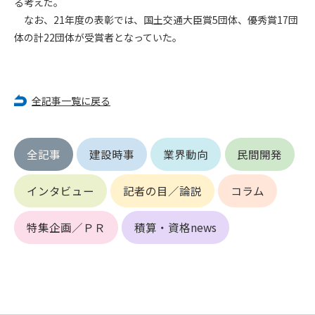
る考えだ。
第5条（IDおよびパスワードの管理）
1. 会員は申込の際に管理者が発行したIDおよびパスワードの使
なお、21年度の表彰では、国土交通大臣賞5団体、優秀賞17団
用および管理について責任を負うものとします。
体の計22団体が受賞者となっていた。
2. 会員は、自己のIDおよびパスワードを、貸与、譲渡、売買、
その他形態を問わず、第三者に利用させることはできませ
ん。
3. 会員は、IDおよびパスワードの管理不十分、使用上の過誤、
全記事一覧に戻る
第三者（他の会員を含む）の使用等による損害について責任
を負うものとし、管理者は一切責任を負いません。
全記事
建設時事
業界動向
民間開発
第6条（会員の禁止事項）
1. 会員は建設資料館WEB上で以下の行為をしないものとしま
インタビュー
記者の目／論説
コラム
す。
(1) 第三者または管理者の著作権、その他知的所有権を侵害す
る行為
特集企画／ＰＲ
積算・資格news
(2) 第三者または管理者の財産、プライバシー等を侵害する行
為
(3) 第三者または管理者を誹謗中傷する行為
(4) 有害なコンピュータプログラム等を送信又は書き込む行為
(5) 第三者に不利益を与える行為