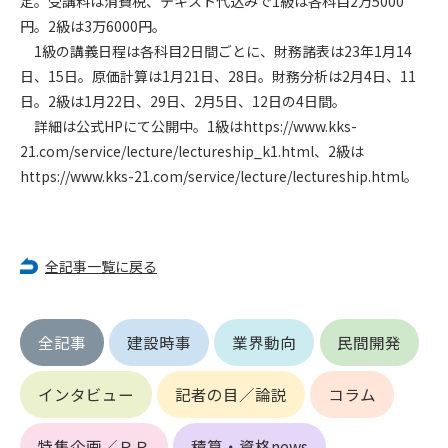
定。受講料は消費税、テキスト代込みで1級は各科目2万5000
円。2級は3万6000円。
第4条（会員審査および資格の取り消し）
1級の講義日程は各科目2日間ごとに、財務諸表は23年1月14
会員とは、本規約を承諾の上、所定の会員申込手続きを完了
日、15日。原価計算は1月21日、28日。財務分析は2月4日、11
後、管理者がこれを承認した者をいいます。
日。2級は1月22日、29日、2月5日、12日の4日間。
詳細は公式HPにて公開中。1級はhttps://www.kks-
第4条（会員の定義と登録）
21.com/service/lecture/lectureship_k1.html、2級は
1. 管理者は前条により審査の結果、会員申込みをした者が以下
https://www.kks-21.com/service/lecture/lectureship.html。
の何れかの項目に該当することがわかった場合、その者の会
員としての権限を承認しないことがあります。
(1) 会員申し込みをした者が実在しなかった場合
(2) 本規約に違反した場合/li>
全記事一覧に戻る
(3) 会員申し込みの際、申告事項に虚偽があった場合
(4) 会員申込者が管理者所定の手続き通りに会員申込手続き処
理を行わなかった場合
(5) その他管理者が会員とすることを不適当と判断した場合
全記事
建設時事
業界動向
民間開発
2. 管理者は承認後であっても承認した会員が前項の何れかに該
当することが判明した場合、会員資格を取り消すことがあり
インタビュー
記者の目／論説
コラム
ます。
特集企画／ＰＲ
積算・資格news