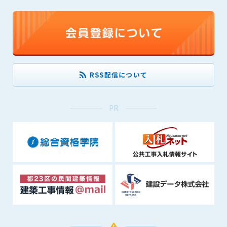
(6) 管理者が承認していない営利を目的とした行為
(7) 公序良俗に反する行為
(8) 犯罪的行為に結びつく行為
(9) その他、法律に反する行為
(10) 建設資料館から知り得た情報及びダウンロードした情報
を、営利を目的として第三者に転売し、または転売のため
RSS配信について
に第三者に提供すること
第7条（登録内容の削除）
PR
管理者は、会員が登録した内容が以下に該当する、またはその
恐れのあるものは、会員の承諾なく削除できるものとします。
(1) 登録されている情報が、第6条の定める禁止事項に該当する
と管理者が、判断した場合
(2) 建設資料館の運営および保守管理上、必要と判断した場合
(3) 広告掲載料金の支払が遅延した場合
(4) その他、管理者が不適当と判断した場合
第8条（サービスの変更・中止等）
管理者は、会員の承諾なく、本サービス内容の変更(新規追加、
廃止を含み)し、本サービスの運営を中止または廃止することが