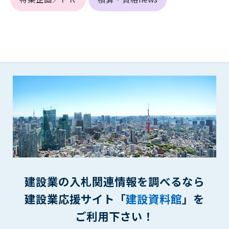
第5条（IDおよびパスワードの管理）
1. 会員は申込の際に管理者が発行したIDおよびパスワードの使
用および管理について責任を負うものとします。
2. 会員は、自己のIDおよびパスワードを、貸与、譲渡、売買、
その他形態を問わず、第三者に利用させることはできませ
ん。
3. 会員は、IDおよびパスワードの管理不十分、使用上の過誤、
第三者（他の会員を含む）の使用等による損害について責任
を負うものとし、管理者は一切責任を負いません。
第6条（会員の禁止事項）
1. 会員は建設資料館WEB上で以下の行為をしないものとしま
す。
(1) 第三者または管理者の著作権、その他知的所有権を侵害す
る行為
(2) 第三者または管理者の財産、プライバシー等を侵害する行
建設業の入札関連情報を調べるなら
為
建設業応援サイト「
建設資料館
」を
(3) 第三者または管理者を誹謗中傷する行為
(4) 有害なコンピュータプログラム等を送信又は書き込む行為
ご利用下さい！
(5) 第三者に不利益を与える行為