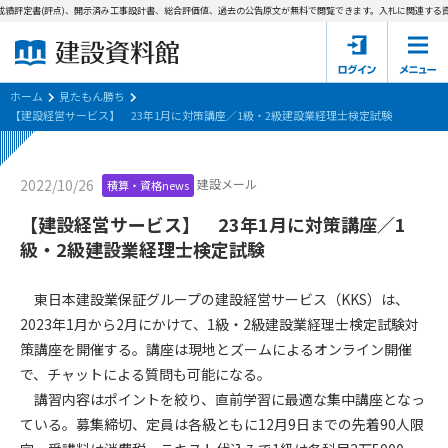
成績評定書(評点)、開示済み工事設計書、総合評価値、過去の公告原文が無料で閲覧できます。
入札に関連する資
ホーム
建設資料館とは
ホーム
見たもん勝ち
【建設経営サービス】 23年1月に対策講座／1級・2級建設業経理士検定試験
東京都の入札資料
建設メール
2022/10/26
積算・資格news
国土交通省の入札資料
【建設経営サービス】 23年1月に対策講座／1
見たもん勝ち
第1条（規約の目的）
級・2級建設業経理士検定試験
1. 本規約は、建設資料館が提供するサポーター会あ本員、無料
パスワードの再発行
会員登録について
会員サービスの利用条件等について定めるものです。
東日本建設業保証グループの建設経営サービス（KKS）は、
2. 管理者が建設資料館WEB上で随時掲載するルールは本規約の
2023年1月から2月にかけて、1級・2級建設業経理士検定試験対
一部を構成するものとします。
サポーター会員一覧
策講座を開催する。講座は現地とズームによるオンライン開催
で、チャットによる質問も可能になる。
第2条（規約の変更）
会社概要
お問い合わせ
個人情報保護方針
講習内容はポイントを絞り、直前学習に最適な集中講座となっ
本規約は、会員の了承を得ることなく、随時変更されることが
会員規約
ている。募集締切、定員は各級ともに12月9日までの先着90人限
あります。変更内容は、建設資料館WEB上に表示した時点で直
ちに全ての会員が了承したものとみなします。