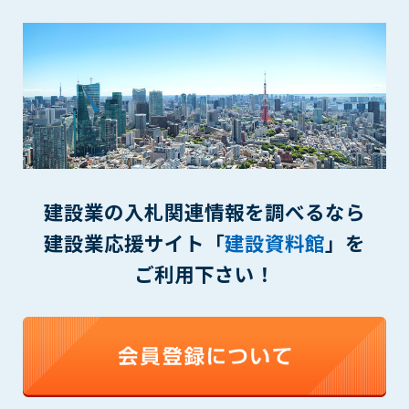
(6) 管理者が承認していない営利を目的とした行為
(7) 公序良俗に反する行為
(8) 犯罪的行為に結びつく行為
(9) その他、法律に反する行為
(10) 建設資料館から知り得た情報及びダウンロードした情報
を、営利を目的として第三者に転売し、または転売のため
に第三者に提供すること
第7条（登録内容の削除）
管理者は、会員が登録した内容が以下に該当する、またはその
建設業の入札関連情報を調べるなら
恐れのあるものは、会員の承諾なく削除できるものとします。
建設業応援サイト「
建設資料館
」を
(1) 登録されている情報が、第6条の定める禁止事項に該当する
と管理者が、判断した場合
ご利用下さい！
(2) 建設資料館の運営および保守管理上、必要と判断した場合
(3) 広告掲載料金の支払が遅延した場合
(4) その他、管理者が不適当と判断した場合
第8条（サービスの変更・中止等）
管理者は、会員の承諾なく、本サービス内容の変更(新規追加、
廃止を含み)し、本サービスの運営を中止または廃止することが