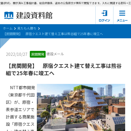
書(評点)、開示済み工事設計書、総合評価値、過去の公告原文が無料で閲覧できます。
入札に関連する資料→工事
ホーム
建設資料館とは
ホーム
見たもん勝ち
【民間開発】 原宿クエスト建て替え工事は熊谷組で25年春に竣工へ
東京都の入札資料
建設メール
2022/10/27
民間開発
国土交通省の入札資料
【民間開発】 原宿クエスト建て替え工事は熊谷
見たもん勝ち
第1条（規約の目的）
組で25年春に竣工へ
1. 本規約は、建設資料館が提供するサポーター会あ本員、無料
パスワードの再発行
会員登録について
会員サービスの利用条件等について定めるものです。
NTT都市開発
2. 管理者が建設資料館WEB上で随時掲載するルールは本規約の
（東京都千代田
一部を構成するものとします。
サポーター会員一覧
区）が、原宿・
表参道エリアで
第2条（規約の変更）
会社概要
お問い合わせ
個人情報保護方針
計画する商業施
本規約は、会員の了承を得ることなく、随時変更されることが
会員規約
設「原宿クエス
あります。変更内容は、建設資料館WEB上に表示した時点で直
ちに全ての会員が了承したものとみなします。