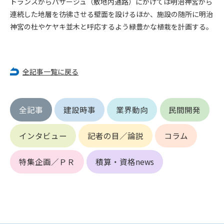
トランスからパサージュ（敷地内通路）にかけては明治神宮から
第5条（IDおよびパスワードの管理）
1. 会員は申込の際に管理者が発行したIDおよびパスワードの使
連続した地層を彷彿させる壁面を設けるほか、施設の随所に明治
用および管理について責任を負うものとします。
神宮の杜やケヤキ並木と呼応するよう緑豊かな植栽を計画する。
2. 会員は、自己のIDおよびパスワードを、貸与、譲渡、売買、
その他形態を問わず、第三者に利用させることはできませ
ん。
3. 会員は、IDおよびパスワードの管理不十分、使用上の過誤、
全記事一覧に戻る
第三者（他の会員を含む）の使用等による損害について責任
を負うものとし、管理者は一切責任を負いません。
全記事
建設時事
業界動向
民間開発
第6条（会員の禁止事項）
1. 会員は建設資料館WEB上で以下の行為をしないものとしま
インタビュー
記者の目／論説
コラム
す。
(1) 第三者または管理者の著作権、その他知的所有権を侵害す
る行為
特集企画／ＰＲ
積算・資格news
(2) 第三者または管理者の財産、プライバシー等を侵害する行
為
(3) 第三者または管理者を誹謗中傷する行為
(4) 有害なコンピュータプログラム等を送信又は書き込む行為
(5) 第三者に不利益を与える行為