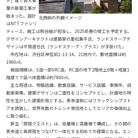
ト」建て替え事
業の新築工事が
第4条（会員審査および資格の取り消し）
始まった。設計
北西側の外観イメージ
会員とは、本規約を承諾の上、所定の会員申込手続きを完了
はNTTファシリ
後、管理者がこれを承認した者をいいます。
ティーズ、施工は熊谷組が担当し、2025年春の竣工を予定する。
デザインアーキテクトは建築家の重松象平氏、ランドスケープデ
第4条（会員の定義と登録）
ザインは平賀達也氏（ランドスケープ・プラス）が手掛けた。
1. 管理者は前条により審査の結果、会員申込みをした者が以下
所在地は、渋谷区神宮前1-13-14、21地内で、敷地面積は約
の何れかの項目に該当することがわかった場合、その者の会
1960㎡。
員としての権限を承認しないことがあります。
(1) 会員申し込みをした者が実在しなかった場合
施設規模は、S造一部SRC造、RC造の地下2階地上6階＋塔屋1
(2) 本規約に違反した場合/li>
階建てで延べ床面積は約7800㎡。
(3) 会員申し込みの際、申告事項に虚偽があった場合
主な用途は、物販店舗、飲食店舗、サービス店舗、事務所、自
(4) 会員申込者が管理者所定の手続き通りに会員申込手続き処
動車車庫。建築デザインは二面性をコンセプトとし、計画地の特
理を行わなかった場合
性を生かした建築形態とする。表参道側にはフラッグシップスト
(5) その他管理者が会員とすることを不適当と判断した場合
アを誘致し、世界有数のトレンド発信地としてエリアの価値向上
2. 管理者は承認後であっても承認した会員が前項の何れかに該
に取り組む。
当することが判明した場合、会員資格を取り消すことがあり
新生「原宿クエスト」は、低層棟と高層棟で構成し、その間の
ます。
表参道と奥原宿をつなげて一体化する初めての建築となる。エン