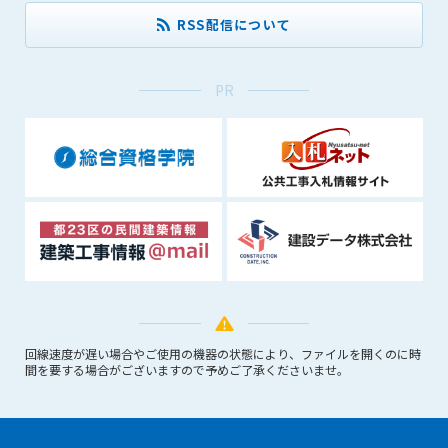
できるものとします。これに起因する会員または他の第三者が
RSS配信について
被った損害について管理者は､一切の責任をも負わないものと
します。
第9条（会員の個人情報）
PR
会員の氏名、住所、性別、年齢、メールアドレスその他本サー
ビスの提供に関連して管理者が知り得た会員の個人情報（以下
個人情報といいます）について、管理者は、以下の各号に該当
する場合を除き、第三者に開示または提供しないものとしま
す。
(1) 会員が、自己の個人情報の開示に事前に同意している場合
(2) 個々の会員を特定できない統計的な処理をした形式で第三
者に提供する場合
(3) 第三者および管理者の権利、財産、安全等を保護するため
に必要であると管理者が判断した場合
(4) 法令等により開示を求められた場合
回線速度が遅い場合やご使用の機器の状態により、ファイルを開くのに時
間を要する場合がございますので予めご了承くださいませ。
第10条（免責事項）
管理者は、会員が登録した内容が以下に該当する、またはその
恐れのあるものは、会員の承諾なく削除できるものとします。