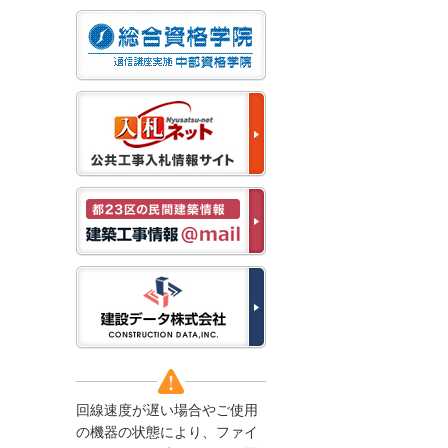
なお、５月１１日（月）
から通常通り運営いたし
ます。
2025/12/22
●年末年始に伴う情報更
新停止のお知らせ●
建設資料館をご利用いた
だき、誠に有難うござい
ます。
下記の期間につきまし
て、弊社休業のため情報
更新を停止させていただ
きます。
【期間】１２月２７日
(土)～１月４日(日)
上記の期間、情報の更新
がされませんので、ご了
承のほど、よろしくお願
い申し上げます。
なお、情報は１月５日
(月)より登録されます。
回線速度が遅い場合やご使用
2025/08/04
の機器の状態により、ファイ