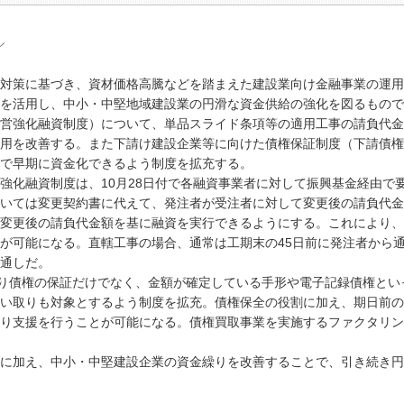
ル
対策に基づき、資材価格高騰などを踏まえた建設業向け金融事業の運用
を活用し、中小・中堅地域建設業の円滑な資金供給の強化を図るもので
営強化融資制度）について、単品スライド条項等の適用工事の請負代金
用を改善する。また下請け建設企業等に向けた債権保証制度（下請債権
で早期に資金化できるよう制度を拡充する。
化融資制度は、10月28日付で各融資事業者に対して振興基金経由で
いては変更契約書に代えて、発注者が受注者に対して変更後の請負代金
変更後の請負代金額を基に融資を実行できるようにする。これにより、
が可能になる。直轄工事の場合、通常は工期末の45日前に発注者から
通しだ。
り債権の保証だけでなく、金額が確定している手形や電子記録債権とい
い取りも対象とするよう制度を拡充。債権保全の役割に加え、期日前の
り支援を行うことが可能になる。債権買取事業を実施するファクタリン
に加え、中小・中堅建設企業の資金繰りを改善することで、引き続き円