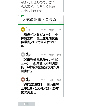
がされませんので、ご了
承のほど、よろしくお願
い申し上げます。
なお、情報は８月１７日
(月)より登録されます。
1
2026/04/23
位
アクセス数：572
●ゴールデンウィークに
【就任インタビュー】 小
林賢太郎 国土交通省技術
伴う情報更新停止のお知
審議官／DXで若者にアピー
らせ(05/02～05/10)●
ル
ユーザー各位
建設資料館をご利用いた
2
位
アクセス数：459
だき、誠に有難うござい
【関東整備局就任インタビ
ます。
ュー】 西澤賢太郎河川部
下記の期間につきまし
長「4水系の緊急治水対策を
て、弊社休業のため情報
着実に」
更新を停止させていただ
きます。
3
位
アクセス数：266
【期間】５月２日(土)～
【WTO基準額】 国の建設
５月１０日(日)
工事は8・1億円／24・25年
上記の期間、情報の更新
度の見直し
がされませんので、ご了
承のほど、よろしくお願
い申し上げます。