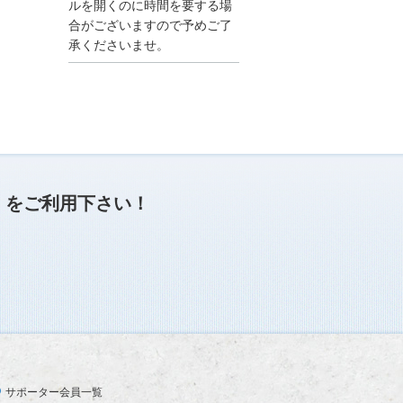
●夏季休業に伴う情報更
ルを開くのに時間を要する場
新停止のお知らせ●
合がございますので予めご了
建設資料館をご利用いた
承くださいませ。
だき、誠に有難うござい
ます。
下記の期間につきまし
て、弊社休業のため情報
更新を停止させていただ
きます。
【期間】８月９日(土)～
８月１７日(日)
上記の期間、情報の更新
がされませんので、ご了
」
をご利用下さい！
承のほど、よろしくお願
い申し上げます。
なお、情報は８月１８日
(月)より登録されます。
2025/04/24
●ゴールデンウィークに
伴う情報更新停止のお知
らせ(04/26～04/29、05/0
3～05/06)●
ユーザー各位
サポーター会員一覧
建設資料館をご利用いた