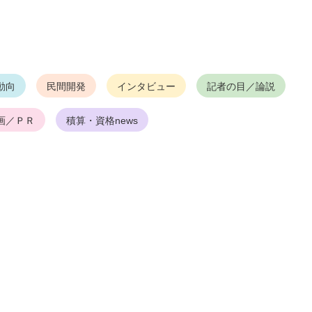
動向
民間開発
インタビュー
記者の目／論説
画／ＰＲ
積算・資格news