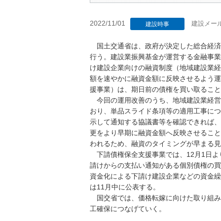
2022/11/01
建設メー
建設時事
国土交通省は、政府が決定した総合経済
行う。建設業振興基金が運営する金融事業
け建設企業向けの融資制度（地域建設業経
額を速やかに融資金額に反映させるよう運
援事業）は、期日前の債権を買い取ること
今回の運用改善のうち、地域建設業経営強
おり、単品スライド条項等の適用工事につ
示して通知する協議書等を確認できれば、
更をより早期に融資金額へ反映させること
われるため、融資のタイミングが早まる見
下請債権保全支援事業では、12月1日よ
請けからの支払い通知がある個別債権の買
資金化による下請け建設企業などの資金繰
は11月中に公表する。
国交省では、価格転嫁に向けた取り組み
工確保につなげていく。