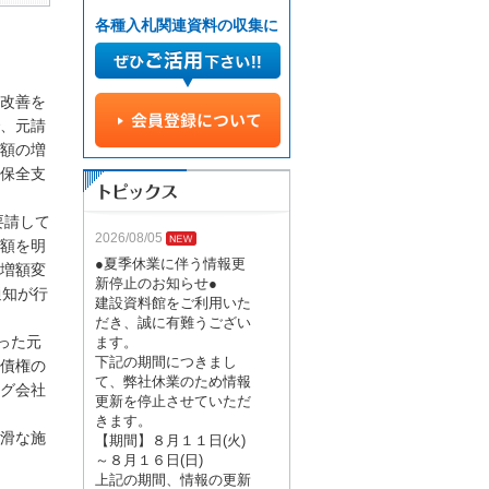
各種入札関連資料の収集に
改善を
、元請
額の増
保全支
要請して
2026/08/05
額を明
●夏季休業に伴う情報更
増額変
新停止のお知らせ●
通知が行
建設資料館をご利用いた
だき、誠に有難うござい
った元
ます。
下記の期間につきまし
債権の
て、弊社休業のため情報
グ会社
更新を停止させていただ
きます。
滑な施
【期間】８月１１日(火)
～８月１６日(日)
上記の期間、情報の更新