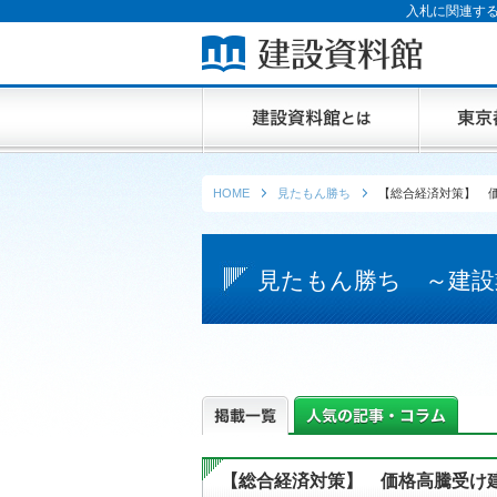
入札に関連する
HOME
見たもん勝ち
【総合経済対策】 
見たもん勝ち ～建設
【総合経済対策】 価格高騰受け