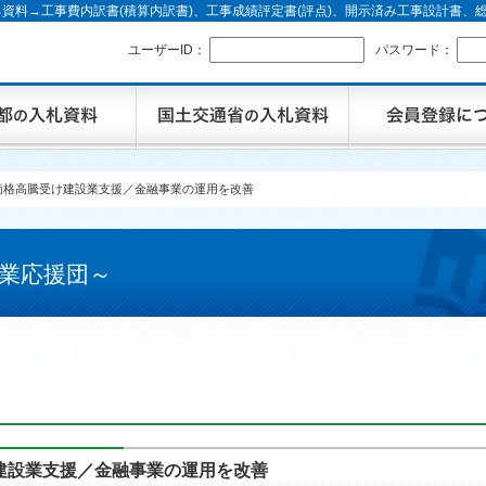
資料→工事費内訳書(積算内訳書)、工事成績評定書(評点)、開示済み工事設計書
ユーザーID：
パスワード：
価格高騰受け建設業支援／金融事業の運用を改善
業応援団～
建設業支援／金融事業の運用を改善