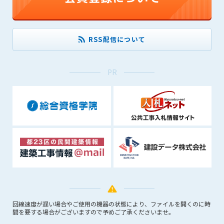
(6) 管理者が承認していない営利を目的とした行為
(7) 公序良俗に反する行為
(8) 犯罪的行為に結びつく行為
RSS配信について
(9) その他、法律に反する行為
(10) 建設資料館から知り得た情報及びダウンロードした情報
を、営利を目的として第三者に転売し、または転売のため
PR
に第三者に提供すること
第7条（登録内容の削除）
管理者は、会員が登録した内容が以下に該当する、またはその
恐れのあるものは、会員の承諾なく削除できるものとします。
(1) 登録されている情報が、第6条の定める禁止事項に該当する
と管理者が、判断した場合
(2) 建設資料館の運営および保守管理上、必要と判断した場合
(3) 広告掲載料金の支払が遅延した場合
(4) その他、管理者が不適当と判断した場合
第8条（サービスの変更・中止等）
回線速度が遅い場合やご使用の機器の状態により、ファイルを開くのに時
管理者は、会員の承諾なく、本サービス内容の変更(新規追加、
間を要する場合がございますので予めご了承くださいませ。
廃止を含み)し、本サービスの運営を中止または廃止することが