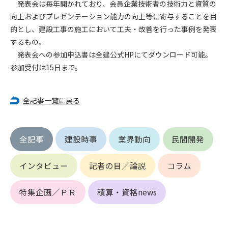
発表会は毎年開かれており、会員企業技術者の技術力と資質の
向上およびプレゼンテーション能力の向上等に寄与することを目
第4条（会員審査および資格の取り消し）
的とし、建設工事の施工において工夫・改善を行った事例を発表
会員とは、本規約を承諾の上、所定の会員申込手続きを完了
するもの。
後、管理者がこれを承認した者をいいます。
発表会への参加申込書は全建公式HPにてダウンロード可能。
参加受付は15日まで。
第4条（会員の定義と登録）
1. 管理者は前条により審査の結果、会員申込みをした者が以下
の何れかの項目に該当することがわかった場合、その者の会
全記事一覧に戻る
員としての権限を承認しないことがあります。
(1) 会員申し込みをした者が実在しなかった場合
(2) 本規約に違反した場合/li>
(3) 会員申し込みの際、申告事項に虚偽があった場合
全記事
建設時事
業界動向
民間開発
(4) 会員申込者が管理者所定の手続き通りに会員申込手続き処
理を行わなかった場合
インタビュー
記者の目／論説
コラム
(5) その他管理者が会員とすることを不適当と判断した場合
2. 管理者は承認後であっても承認した会員が前項の何れかに該
特集企画／ＰＲ
積算・資格news
当することが判明した場合、会員資格を取り消すことがあり
ます。