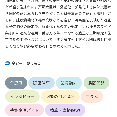
加速化対策」を含め、国民の安全・安心の確保を図る取り組みな
どが盛り込まれた。斉藤大臣は「激甚化・頻発化する自然災害か
第4条（会員審査および資格の取り消し）
ら国民の命と暮らしを守り抜くことは最重要の使命」と説明。さ
会員とは、本規約を承諾の上、所定の会員申込手続きを完了
らに、建設資機材価格の高騰などを含む市場実態を反映した適正
後、管理者がこれを承認した者をいいます。
な予定価格の設定や、請負代金額の変更規定（いわゆるスライド
条項）の適切な運用、働き方改革につながる適正な工期設定や施
第4条（会員の定義と登録）
工時期の平準化などについて「関係省庁や地方公共団体等と連携
1. 管理者は前条により審査の結果、会員申込みをした者が以下
して取り組む必要がある」との考えを示した。
の何れかの項目に該当することがわかった場合、その者の会
員としての権限を承認しないことがあります。
(1) 会員申し込みをした者が実在しなかった場合
全記事一覧に戻る
(2) 本規約に違反した場合/li>
(3) 会員申し込みの際、申告事項に虚偽があった場合
(4) 会員申込者が管理者所定の手続き通りに会員申込手続き処
全記事
建設時事
業界動向
民間開発
理を行わなかった場合
(5) その他管理者が会員とすることを不適当と判断した場合
2. 管理者は承認後であっても承認した会員が前項の何れかに該
インタビュー
記者の目／論説
コラム
当することが判明した場合、会員資格を取り消すことがあり
ます。
特集企画／ＰＲ
積算・資格news