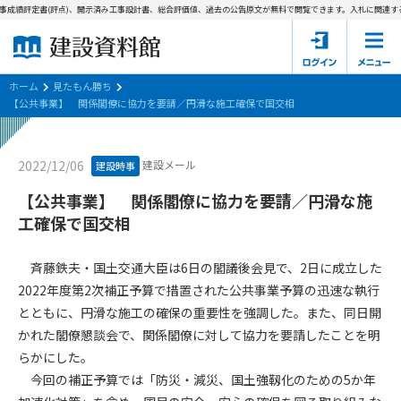
事成績評定書(評点)、開示済み工事設計書、総合評価値、過去の公告原文が無料で閲覧できます。
入札に関連する
ホーム
建設資料館とは
ホーム
見たもん勝ち
【公共事業】 関係閣僚に協力を要請／円滑な施工確保で国交相
東京都の入札資料
建設メール
2022/12/06
建設時事
国土交通省の入札資料
【公共事業】 関係閣僚に協力を要請／円滑な施
見たもん勝ち
第1条（規約の目的）
工確保で国交相
1. 本規約は、建設資料館が提供するサポーター会あ本員、無料
パスワードの再発行
会員登録について
会員サービスの利用条件等について定めるものです。
斉藤鉄夫・国土交通大臣は6日の閣議後会見で、2日に成立した
2. 管理者が建設資料館WEB上で随時掲載するルールは本規約の
2022年度第2次補正予算で措置された公共事業予算の迅速な執行
一部を構成するものとします。
サポーター会員一覧
とともに、円滑な施工の確保の重要性を強調した。また、同日開
かれた閣僚懇談会で、関係閣僚に対して協力を要請したことを明
第2条（規約の変更）
会社概要
お問い合わせ
個人情報保護方針
らかにした。
本規約は、会員の了承を得ることなく、随時変更されることが
会員規約
今回の補正予算では「防災・減災、国土強靱化のための5か年
あります。変更内容は、建設資料館WEB上に表示した時点で直
ちに全ての会員が了承したものとみなします。