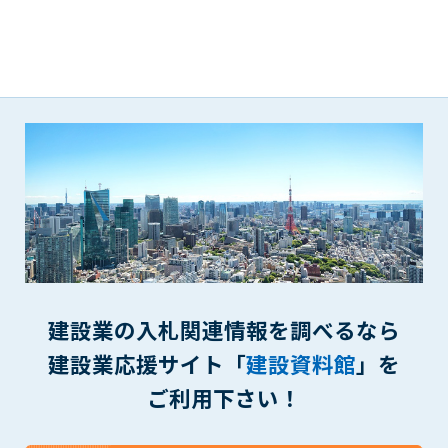
第5条（IDおよびパスワードの管理）
1. 会員は申込の際に管理者が発行したIDおよびパスワードの使
用および管理について責任を負うものとします。
2. 会員は、自己のIDおよびパスワードを、貸与、譲渡、売買、
その他形態を問わず、第三者に利用させることはできませ
ん。
3. 会員は、IDおよびパスワードの管理不十分、使用上の過誤、
第三者（他の会員を含む）の使用等による損害について責任
を負うものとし、管理者は一切責任を負いません。
第6条（会員の禁止事項）
1. 会員は建設資料館WEB上で以下の行為をしないものとしま
す。
(1) 第三者または管理者の著作権、その他知的所有権を侵害す
る行為
建設業の入札関連情報を調べるなら
(2) 第三者または管理者の財産、プライバシー等を侵害する行
建設業応援サイト「
建設資料館
」を
為
(3) 第三者または管理者を誹謗中傷する行為
ご利用下さい！
(4) 有害なコンピュータプログラム等を送信又は書き込む行為
(5) 第三者に不利益を与える行為