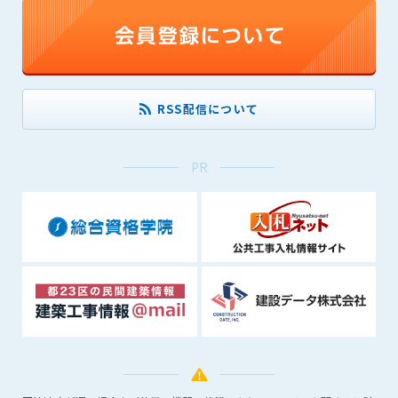
(6) 管理者が承認していない営利を目的とした行為
(7) 公序良俗に反する行為
(8) 犯罪的行為に結びつく行為
(9) その他、法律に反する行為
(10) 建設資料館から知り得た情報及びダウンロードした情報
RSS配信について
を、営利を目的として第三者に転売し、または転売のため
に第三者に提供すること
PR
第7条（登録内容の削除）
管理者は、会員が登録した内容が以下に該当する、またはその
恐れのあるものは、会員の承諾なく削除できるものとします。
(1) 登録されている情報が、第6条の定める禁止事項に該当する
と管理者が、判断した場合
(2) 建設資料館の運営および保守管理上、必要と判断した場合
(3) 広告掲載料金の支払が遅延した場合
(4) その他、管理者が不適当と判断した場合
第8条（サービスの変更・中止等）
管理者は、会員の承諾なく、本サービス内容の変更(新規追加、
廃止を含み)し、本サービスの運営を中止または廃止することが