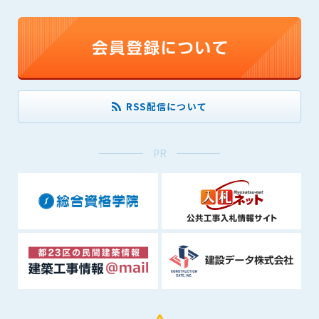
できるものとします。これに起因する会員または他の第三者が
被った損害について管理者は､一切の責任をも負わないものと
します。
第9条（会員の個人情報）
会員の氏名、住所、性別、年齢、メールアドレスその他本サー
ビスの提供に関連して管理者が知り得た会員の個人情報（以下
RSS配信について
個人情報といいます）について、管理者は、以下の各号に該当
する場合を除き、第三者に開示または提供しないものとしま
す。
PR
(1) 会員が、自己の個人情報の開示に事前に同意している場合
(2) 個々の会員を特定できない統計的な処理をした形式で第三
者に提供する場合
(3) 第三者および管理者の権利、財産、安全等を保護するため
に必要であると管理者が判断した場合
(4) 法令等により開示を求められた場合
第10条（免責事項）
管理者は、会員が登録した内容が以下に該当する、またはその
恐れのあるものは、会員の承諾なく削除できるものとします。