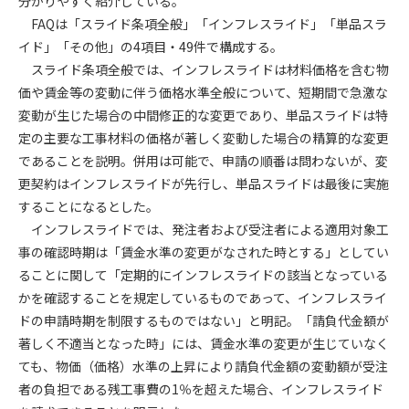
分かりやすく紹介している。
FAQは「スライド条項全般」「インフレスライド」「単品スラ
第4条（会員審査および資格の取り消し）
イド」「その他」の4項目・49件で構成する。
会員とは、本規約を承諾の上、所定の会員申込手続きを完了
スライド条項全般では、インフレスライドは材料価格を含む物
後、管理者がこれを承認した者をいいます。
価や賃金等の変動に伴う価格水準全般について、短期間で急激な
変動が生じた場合の中間修正的な変更であり、単品スライドは特
第4条（会員の定義と登録）
定の主要な工事材料の価格が著しく変動した場合の精算的な変更
1. 管理者は前条により審査の結果、会員申込みをした者が以下
であることを説明。併用は可能で、申請の順番は問わないが、変
の何れかの項目に該当することがわかった場合、その者の会
更契約はインフレスライドが先行し、単品スライドは最後に実施
員としての権限を承認しないことがあります。
(1) 会員申し込みをした者が実在しなかった場合
することになるとした。
(2) 本規約に違反した場合/li>
インフレスライドでは、発注者および受注者による適用対象工
(3) 会員申し込みの際、申告事項に虚偽があった場合
事の確認時期は「賃金水準の変更がなされた時とする」としてい
(4) 会員申込者が管理者所定の手続き通りに会員申込手続き処
ることに関して「定期的にインフレスライドの該当となっている
理を行わなかった場合
かを確認することを規定しているものであって、インフレスライ
(5) その他管理者が会員とすることを不適当と判断した場合
ドの申請時期を制限するものではない」と明記。「請負代金額が
2. 管理者は承認後であっても承認した会員が前項の何れかに該
著しく不適当となった時」には、賃金水準の変更が生じていなく
当することが判明した場合、会員資格を取り消すことがあり
ても、物価（価格）水準の上昇により請負代金額の変動額が受注
ます。
者の負担である残工事費の1％を超えた場合、インフレスライド