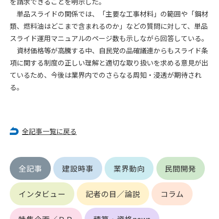
を請求できることを明示した。
第5条（IDおよびパスワードの管理）
1. 会員は申込の際に管理者が発行したIDおよびパスワードの使
単品スライドの関係では、「主要な工事材料」の範囲や「鋼材
用および管理について責任を負うものとします。
類、燃料油はどこまで含まれるのか」などの質問に対して、単品
2. 会員は、自己のIDおよびパスワードを、貸与、譲渡、売買、
スライド運用マニュアルのページ数も示しながら回答している。
その他形態を問わず、第三者に利用させることはできませ
資材価格等が高騰する中、自民党の品確議連からもスライド条
ん。
項に関する制度の正しい理解と適切な取り扱いを求める意見が出
3. 会員は、IDおよびパスワードの管理不十分、使用上の過誤、
ているため、今後は業界内でのさらなる周知・浸透が期待され
第三者（他の会員を含む）の使用等による損害について責任
る。
を負うものとし、管理者は一切責任を負いません。
第6条（会員の禁止事項）
1. 会員は建設資料館WEB上で以下の行為をしないものとしま
全記事一覧に戻る
す。
(1) 第三者または管理者の著作権、その他知的所有権を侵害す
る行為
全記事
建設時事
業界動向
民間開発
(2) 第三者または管理者の財産、プライバシー等を侵害する行
為
(3) 第三者または管理者を誹謗中傷する行為
インタビュー
記者の目／論説
コラム
(4) 有害なコンピュータプログラム等を送信又は書き込む行為
(5) 第三者に不利益を与える行為