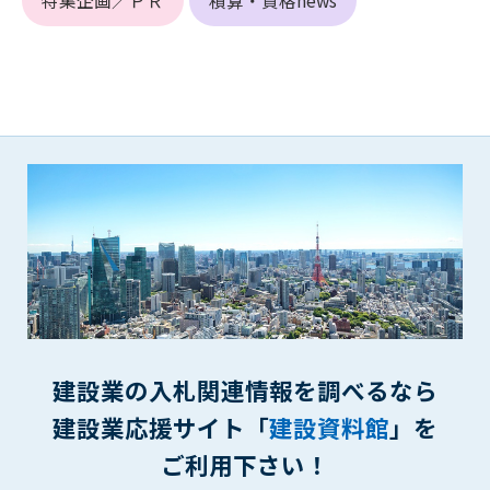
特集企画／ＰＲ
積算・資格news
(6) 管理者が承認していない営利を目的とした行為
(7) 公序良俗に反する行為
(8) 犯罪的行為に結びつく行為
(9) その他、法律に反する行為
(10) 建設資料館から知り得た情報及びダウンロードした情報
を、営利を目的として第三者に転売し、または転売のため
に第三者に提供すること
第7条（登録内容の削除）
管理者は、会員が登録した内容が以下に該当する、またはその
恐れのあるものは、会員の承諾なく削除できるものとします。
(1) 登録されている情報が、第6条の定める禁止事項に該当する
と管理者が、判断した場合
(2) 建設資料館の運営および保守管理上、必要と判断した場合
(3) 広告掲載料金の支払が遅延した場合
建設業の入札関連情報を調べるなら
(4) その他、管理者が不適当と判断した場合
建設業応援サイト「
建設資料館
」を
第8条（サービスの変更・中止等）
ご利用下さい！
管理者は、会員の承諾なく、本サービス内容の変更(新規追加、
廃止を含み)し、本サービスの運営を中止または廃止することが