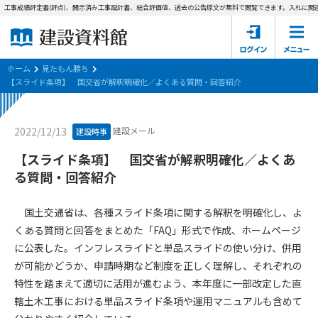
工事成績評定書(評点)、開示済み工事設計書、総合評価値、過去の公告原文が無料で閲覧できます。
入札に関連
ホーム
建設資料館とは
ホーム
見たもん勝ち
【スライド条項】 国交省が解釈明確化／よくある質問・回答紹介
東京都の入札資料
建設メール
2022/12/13
建設時事
国土交通省の入札資料
【スライド条項】 国交省が解釈明確化／よくあ
見たもん勝ち
第1条（規約の目的）
る質問・回答紹介
1. 本規約は、建設資料館が提供するサポーター会あ本員、無料
パスワードの再発行
会員登録について
会員サービスの利用条件等について定めるものです。
国土交通省は、各種スライド条項に関する解釈を明確化し、よ
2. 管理者が建設資料館WEB上で随時掲載するルールは本規約の
くある質問と回答をまとめた「FAQ」形式で作成、ホームページ
一部を構成するものとします。
サポーター会員一覧
に公表した。インフレスライドと単品スライドの使い分け、併用
が可能かどうか、申請時期など制度を正しく理解し、それぞれの
第2条（規約の変更）
会社概要
お問い合わせ
個人情報保護方針
特性を踏まえて適切に活用が進むよう、本年度に一部改定した直
本規約は、会員の了承を得ることなく、随時変更されることが
会員規約
轄土木工事における単品スライド条項や運用マニュアルも含めて
あります。変更内容は、建設資料館WEB上に表示した時点で直
ちに全ての会員が了承したものとみなします。