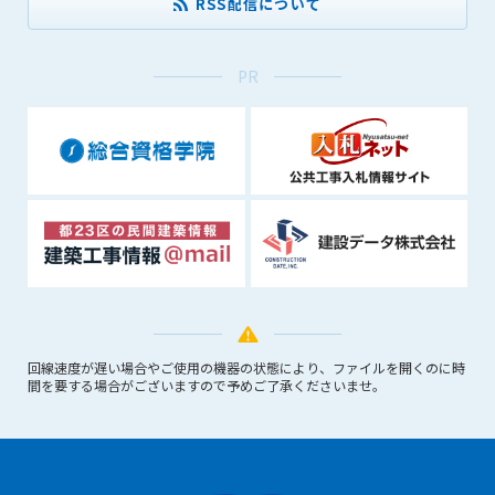
RSS配信について
(6) 管理者が承認していない営利を目的とした行為
(7) 公序良俗に反する行為
(8) 犯罪的行為に結びつく行為
PR
(9) その他、法律に反する行為
(10) 建設資料館から知り得た情報及びダウンロードした情報
を、営利を目的として第三者に転売し、または転売のため
に第三者に提供すること
第7条（登録内容の削除）
管理者は、会員が登録した内容が以下に該当する、またはその
恐れのあるものは、会員の承諾なく削除できるものとします。
(1) 登録されている情報が、第6条の定める禁止事項に該当する
と管理者が、判断した場合
(2) 建設資料館の運営および保守管理上、必要と判断した場合
(3) 広告掲載料金の支払が遅延した場合
回線速度が遅い場合やご使用の機器の状態により、ファイルを開くのに時
間を要する場合がございますので予めご了承くださいませ。
(4) その他、管理者が不適当と判断した場合
第8条（サービスの変更・中止等）
管理者は、会員の承諾なく、本サービス内容の変更(新規追加、
廃止を含み)し、本サービスの運営を中止または廃止することが