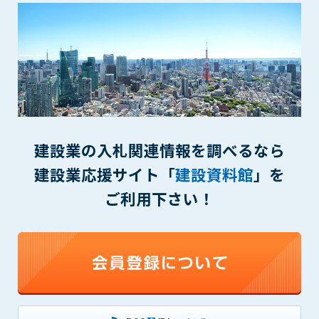
第5条（IDおよびパスワードの管理）
1. 会員は申込の際に管理者が発行したIDおよびパスワードの使
用および管理について責任を負うものとします。
2. 会員は、自己のIDおよびパスワードを、貸与、譲渡、売買、
その他形態を問わず、第三者に利用させることはできませ
ん。
3. 会員は、IDおよびパスワードの管理不十分、使用上の過誤、
第三者（他の会員を含む）の使用等による損害について責任
を負うものとし、管理者は一切責任を負いません。
建設業の入札関連情報を調べるなら
第6条（会員の禁止事項）
建設業応援サイト「
建設資料館
」を
1. 会員は建設資料館WEB上で以下の行為をしないものとしま
ご利用下さい！
す。
(1) 第三者または管理者の著作権、その他知的所有権を侵害す
る行為
(2) 第三者または管理者の財産、プライバシー等を侵害する行
為
(3) 第三者または管理者を誹謗中傷する行為
(4) 有害なコンピュータプログラム等を送信又は書き込む行為
(5) 第三者に不利益を与える行為