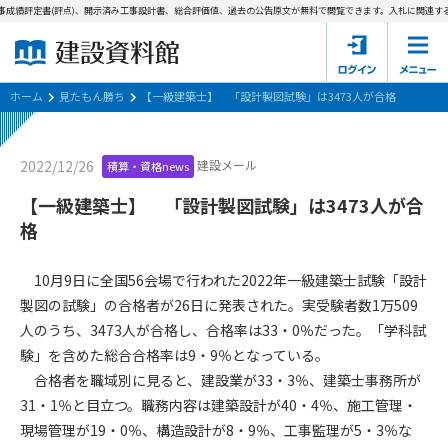
事成績評定書(評点)、開示済み工事設計書、総合評価値、過去の公告原文が無料で閲覧できます。
入札に関連する
ホーム
建設資料館とは
ホーム
見たもん勝ち
【一級建築士】 「設計製図試験」は3473人が合格
東京都の入札資料
建設メール
2022/12/26
積算・資格news
国土交通省の入札資料
【一級建築士】 「設計製図試験」は3473人が合
格
見たもん勝ち
第1条（規約の目的）
1. 本規約は、建設資料館が提供するサポーター会あ本員、無料
パスワードの再発行
10月9日に全国56会場で行われた2022年一級建築士試験「設計
会員登録について
会員サービスの利用条件等について定めるものです。
製図の試験」の合格者が26日に発表された。実受験者数1万509
2. 管理者が建設資料館WEB上で随時掲載するルールは本規約の
人のうち、3473人が合格し、合格率は33・0％だった。「学科試
一部を構成するものとします。
サポーター会員一覧
験」を含めた総合合格率は9・9％となっている。
第2条（規約の変更）
合格者を職域別に見ると、建設業が33・3％、建築士事務所が
会社概要
お問い合わせ
個人情報保護方針
本規約は、会員の了承を得ることなく、随時変更されることが
31・1％と目立つ。職務内容は建築設計が40・4％、施工管理・
会員規約
あります。変更内容は、建設資料館WEB上に表示した時点で直
現場管理が19・0％、構造設計が8・9％、工事監理が5・3％な
ちに全ての会員が了承したものとみなします。