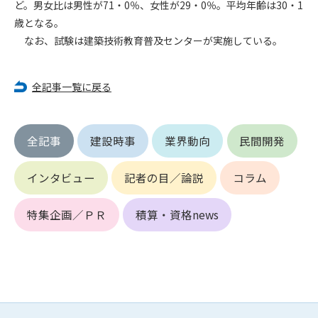
ど。男女比は男性が71・0％、女性が29・0％。平均年齢は30・1
歳となる。
第4条（会員審査および資格の取り消し）
なお、試験は建築技術教育普及センターが実施している。
会員とは、本規約を承諾の上、所定の会員申込手続きを完了
後、管理者がこれを承認した者をいいます。
全記事一覧に戻る
第4条（会員の定義と登録）
1. 管理者は前条により審査の結果、会員申込みをした者が以下
の何れかの項目に該当することがわかった場合、その者の会
全記事
建設時事
業界動向
民間開発
員としての権限を承認しないことがあります。
(1) 会員申し込みをした者が実在しなかった場合
(2) 本規約に違反した場合/li>
インタビュー
記者の目／論説
コラム
(3) 会員申し込みの際、申告事項に虚偽があった場合
(4) 会員申込者が管理者所定の手続き通りに会員申込手続き処
特集企画／ＰＲ
積算・資格news
理を行わなかった場合
(5) その他管理者が会員とすることを不適当と判断した場合
2. 管理者は承認後であっても承認した会員が前項の何れかに該
当することが判明した場合、会員資格を取り消すことがあり
ます。