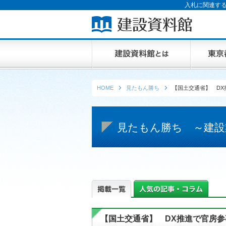
入札に関連する
HOME
見たもん勝ち
【国土交通省】 DX
見たもん勝ち ～建設
【国土交通省】 DX推進で官房参