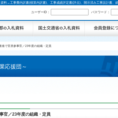
資料→工事費内訳書(積算内訳書)、工事成績評定書(評点)、開示済み工事設計書
ユーザーID：
パスワード：
推進で官房参事官／23年度の組織・定員
業応援団～
事官／23年度の組織・定員