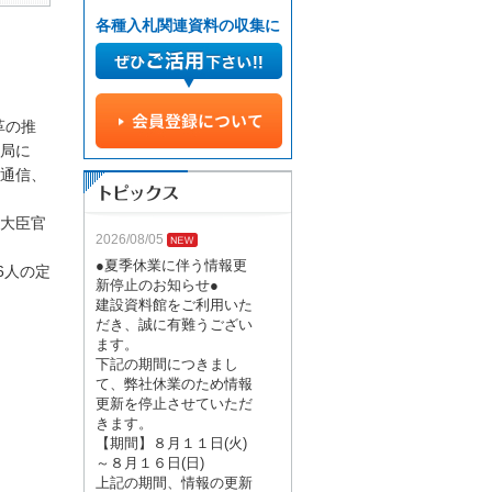
各種入札関連資料の収集に
革の推
局に
通信、
大臣官
2026/08/05
●夏季休業に伴う情報更
6人の定
新停止のお知らせ●
建設資料館をご利用いた
だき、誠に有難うござい
ます。
下記の期間につきまし
て、弊社休業のため情報
更新を停止させていただ
きます。
【期間】８月１１日(火)
～８月１６日(日)
上記の期間、情報の更新