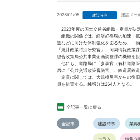
2023/01/05
建設メー
建設時事
2023年度の国土交通省組織・定員が決
組織の関係では、経済好循環の加速・拡
進などに向けた体制強化を図るため、「物
「統計政策特別研究官」、同局情報政策課
総合政策局公共事業企画調整課の機械を担
他にも、道路局に「参事官（有料道路管
房に「公共交通政策審議官」、鉄道局鉄道
定員に関しては、大規模災害からの復旧・
員を措置する。純増分は264人となる。
全記事一覧に戻る
全記事
建設時事
業界
コラム
特集企