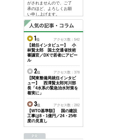
がされませんので、ご了
承のほど、よろしくお願
い申し上げます。
なお、情報は８月１７日
(月)より登録されます。
1
2026/04/23
位
アクセス数：542
●ゴールデンウィークに
【就任インタビュー】 小
林賢太郎 国土交通省技術
伴う情報更新停止のお知
審議官／DXで若者にアピー
らせ(05/02～05/10)●
ル
ユーザー各位
建設資料館をご利用いた
2
位
アクセス数：378
だき、誠に有難うござい
【関東整備局就任インタビ
ます。
ュー】 西澤賢太郎河川部
下記の期間につきまし
長「4水系の緊急治水対策を
て、弊社休業のため情報
着実に」
更新を停止させていただ
きます。
3
位
アクセス数：282
【期間】５月２日(土)～
【WTO基準額】 国の建設
５月１０日(日)
工事は8・1億円／24・25年
上記の期間、情報の更新
度の見直し
がされませんので、ご了
承のほど、よろしくお願
い申し上げます。