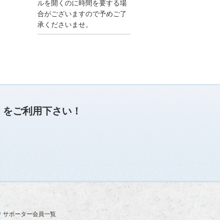
●夏季休業に伴う情報更
ルを開くのに時間を要する場
新停止のお知らせ●
合がございますので予めご了
建設資料館をご利用いた
承くださいませ。
だき、誠に有難うござい
ます。
下記の期間につきまし
て、弊社休業のため情報
更新を停止させていただ
きます。
【期間】８月９日(土)～
８月１７日(日)
上記の期間、情報の更新
がされませんので、ご了
」
をご利用下さい！
承のほど、よろしくお願
い申し上げます。
なお、情報は８月１８日
(月)より登録されます。
2025/04/24
●ゴールデンウィークに
伴う情報更新停止のお知
らせ(04/26～04/29、05/0
3～05/06)●
ユーザー各位
サポーター会員一覧
建設資料館をご利用いた