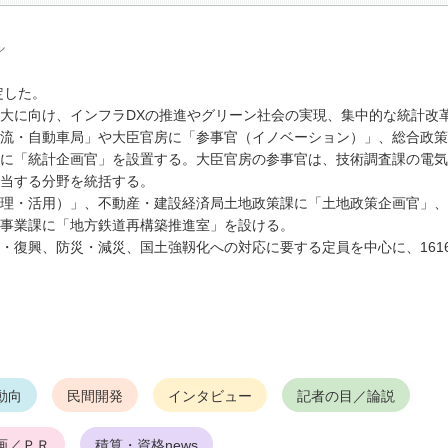
ル
定した。
大に向け、インフラDXの推進やグリーン社会の実現、集中的な統計改
流・自動車局」や大臣官房に「参事官（イノベーション）」、総合政策
に「統計企画官」を設置する。大臣官房の参事官は、技術調査課の電気
当する分野を統括する。
理・活用）」、不動産・建設経済局土地政策課に「土地政策企画官」、
事業課に「地方鉄道再構築推進室」を設ける。
復興、防災・減災、国土強靱化への対応に要する定員を中心に、161
動向
民間開発
インタビュー
記者の目／論説
画／ＰＲ
積算・資格news