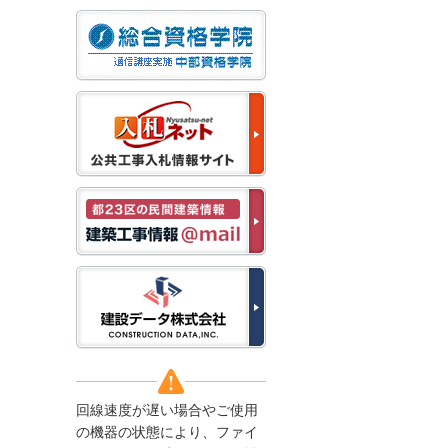
なお、５月１１日（月）
から通常通り運営いたし
ます。
2025/12/22
●年末年始に伴う情報更
新停止のお知らせ●
建設資料館をご利用いた
だき、誠に有難うござい
ます。
下記の期間につきまし
て、弊社休業のため情報
更新を停止させていただ
きます。
【期間】１２月２７日
(土)～１月４日(日)
上記の期間、情報の更新
がされませんので、ご了
承のほど、よろしくお願
い申し上げます。
なお、情報は１月５日
(月)より登録されます。
回線速度が遅い場合やご使用
2025/08/04
の機器の状態により、ファイ