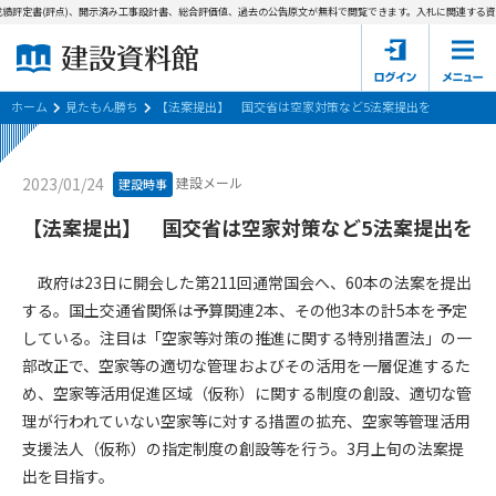
績評定書(評点)、開示済み工事設計書、総合評価値、過去の公告原文が無料で閲覧できます。
入札に関連する資料
ホーム
建設資料館とは
ホーム
見たもん勝ち
【法案提出】 国交省は空家対策など5法案提出を
東京都の入札資料
建設メール
2023/01/24
建設時事
国土交通省の入札資料
【法案提出】 国交省は空家対策など5法案提出を
見たもん勝ち
第1条（規約の目的）
政府は23日に開会した第211回通常国会へ、60本の法案を提出
1. 本規約は、建設資料館が提供するサポーター会あ本員、無料
パスワードの再発行
する。国土交通省関係は予算関連2本、その他3本の計5本を予定
会員登録について
会員サービスの利用条件等について定めるものです。
している。注目は「空家等対策の推進に関する特別措置法」の一
2. 管理者が建設資料館WEB上で随時掲載するルールは本規約の
部改正で、空家等の適切な管理およびその活用を一層促進するた
一部を構成するものとします。
サポーター会員一覧
め、空家等活用促進区域（仮称）に関する制度の創設、適切な管
第2条（規約の変更）
理が行われていない空家等に対する措置の拡充、空家等管理活用
会社概要
お問い合わせ
個人情報保護方針
本規約は、会員の了承を得ることなく、随時変更されることが
支援法人（仮称）の指定制度の創設等を行う。3月上旬の法案提
会員規約
あります。変更内容は、建設資料館WEB上に表示した時点で直
出を目指す。
ちに全ての会員が了承したものとみなします。