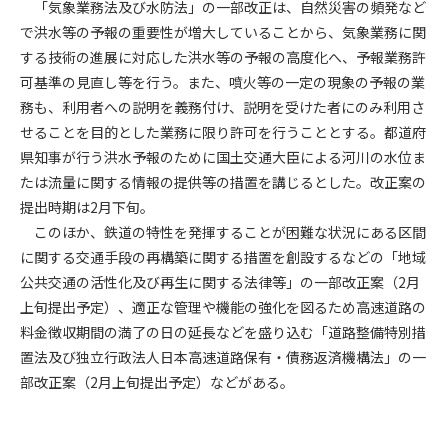
「気象業務法及び水防法」の一部改正は、自然災害の頻発など
で洪水等の予報の重要性が増大していることから、気象業務に関
第4条（会員審査および資格の取り消し）
する技術の進展に対応した洪水等の予報の高度化へ、予報業務許
会員とは、本規約を承諾の上、所定の会員申込手続きを完了
可基準の見直し等を行う。また、噴火等の一定の現象の予報の業
後、管理者がこれを承認した者をいいます。
務も、利用者への説明を義務付け、説明を受けた者にのみ利用さ
せることを目的とした業務に限り許可を行うこととする。都道府
第4条（会員の定義と登録）
1. 管理者は前条により審査の結果、会員申込みをした者が以下
県知事が行う洪水予報のために国土交通大臣による河川の水位ま
の何れかの項目に該当することがわかった場合、その者の会
たは流量に関する情報の提供等の措置を講じるとした。改正案の
員としての権限を承認しないことがあります。
提出時期は2月下旬。
(1) 会員申し込みをした者が実在しなかった場合
このほか、鉄道の特性を発揮することが困難な状況にある区間
(2) 本規約に違反した場合/li>
に関する交通手段の再構築に関する措置を創設するなどの「地域
(3) 会員申し込みの際、申告事項に虚偽があった場合
公共交通の活性化及び再生に関する法律等」の一部改正案（2月
(4) 会員申込者が管理者所定の手続き通りに会員申込手続き処
上旬提出予定）、適正な管理や機能の強化を図るため高速道路の
理を行わなかった場合
料金徴収期間の満了の日の延長などを盛り込む「道路整備特別措
(5) その他管理者が会員とすることを不適当と判断した場合
置法及び独立行政法人日本高速道路保有・債務返済機構法」の一
2. 管理者は承認後であっても承認した会員が前項の何れかに該
部改正案（2月上旬提出予定）などがある。
当することが判明した場合、会員資格を取り消すことがあり
ます。