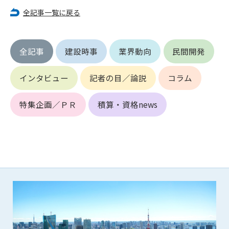
第5条（IDおよびパスワードの管理）
全記事一覧に戻る
1. 会員は申込の際に管理者が発行したIDおよびパスワードの使
用および管理について責任を負うものとします。
2. 会員は、自己のIDおよびパスワードを、貸与、譲渡、売買、
その他形態を問わず、第三者に利用させることはできませ
全記事
建設時事
業界動向
民間開発
ん。
3. 会員は、IDおよびパスワードの管理不十分、使用上の過誤、
インタビュー
記者の目／論説
コラム
第三者（他の会員を含む）の使用等による損害について責任
を負うものとし、管理者は一切責任を負いません。
特集企画／ＰＲ
積算・資格news
第6条（会員の禁止事項）
1. 会員は建設資料館WEB上で以下の行為をしないものとしま
す。
(1) 第三者または管理者の著作権、その他知的所有権を侵害す
る行為
(2) 第三者または管理者の財産、プライバシー等を侵害する行
為
(3) 第三者または管理者を誹謗中傷する行為
(4) 有害なコンピュータプログラム等を送信又は書き込む行為
(5) 第三者に不利益を与える行為