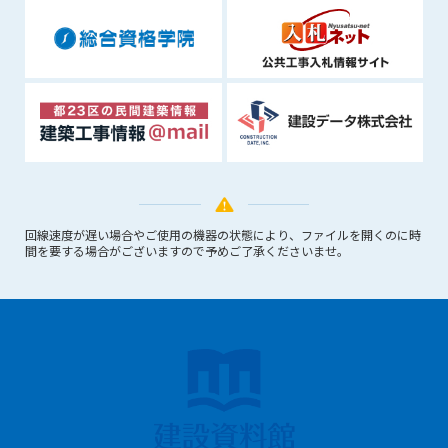
できるものとします。これに起因する会員または他の第三者が
被った損害について管理者は､一切の責任をも負わないものと
します。
第9条（会員の個人情報）
会員の氏名、住所、性別、年齢、メールアドレスその他本サー
ビスの提供に関連して管理者が知り得た会員の個人情報（以下
個人情報といいます）について、管理者は、以下の各号に該当
する場合を除き、第三者に開示または提供しないものとしま
す。
(1) 会員が、自己の個人情報の開示に事前に同意している場合
回線速度が遅い場合やご使用の機器の状態により、ファイルを開くのに時
(2) 個々の会員を特定できない統計的な処理をした形式で第三
間を要する場合がございますので予めご了承くださいませ。
者に提供する場合
(3) 第三者および管理者の権利、財産、安全等を保護するため
に必要であると管理者が判断した場合
(4) 法令等により開示を求められた場合
第10条（免責事項）
管理者は、会員が登録した内容が以下に該当する、またはその
恐れのあるものは、会員の承諾なく削除できるものとします。