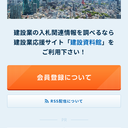
(6) 管理者が承認していない営利を目的とした行為
(7) 公序良俗に反する行為
(8) 犯罪的行為に結びつく行為
(9) その他、法律に反する行為
(10) 建設資料館から知り得た情報及びダウンロードした情報
建設業の入札関連情報を調べるなら
を、営利を目的として第三者に転売し、または転売のため
建設業応援サイト「
建設資料館
」を
に第三者に提供すること
ご利用下さい！
第7条（登録内容の削除）
管理者は、会員が登録した内容が以下に該当する、またはその
恐れのあるものは、会員の承諾なく削除できるものとします。
(1) 登録されている情報が、第6条の定める禁止事項に該当する
と管理者が、判断した場合
(2) 建設資料館の運営および保守管理上、必要と判断した場合
(3) 広告掲載料金の支払が遅延した場合
(4) その他、管理者が不適当と判断した場合
RSS配信について
第8条（サービスの変更・中止等）
PR
管理者は、会員の承諾なく、本サービス内容の変更(新規追加、
廃止を含み)し、本サービスの運営を中止または廃止することが