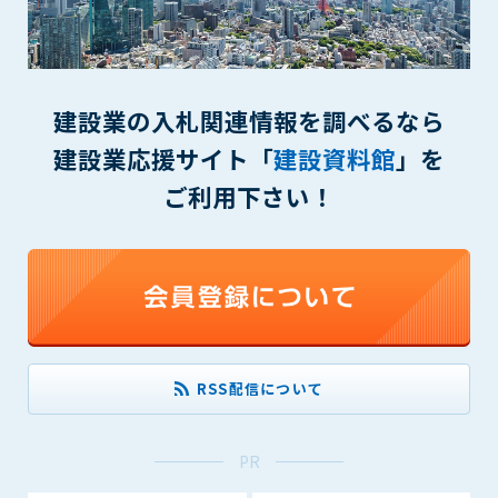
できるものとします。これに起因する会員または他の第三者が
被った損害について管理者は､一切の責任をも負わないものと
します。
第9条（会員の個人情報）
建設業の入札関連情報を調べるなら
会員の氏名、住所、性別、年齢、メールアドレスその他本サー
ビスの提供に関連して管理者が知り得た会員の個人情報（以下
建設業応援サイト「
建設資料館
」を
個人情報といいます）について、管理者は、以下の各号に該当
ご利用下さい！
する場合を除き、第三者に開示または提供しないものとしま
す。
(1) 会員が、自己の個人情報の開示に事前に同意している場合
(2) 個々の会員を特定できない統計的な処理をした形式で第三
者に提供する場合
(3) 第三者および管理者の権利、財産、安全等を保護するため
に必要であると管理者が判断した場合
(4) 法令等により開示を求められた場合
RSS配信について
第10条（免責事項）
管理者は、会員が登録した内容が以下に該当する、またはその
PR
恐れのあるものは、会員の承諾なく削除できるものとします。