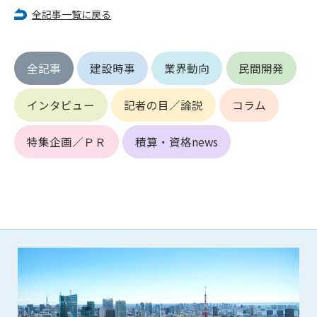
(6) 管理者が承認していない営利を目的とした行為
全記事一覧に戻る
(7) 公序良俗に反する行為
(8) 犯罪的行為に結びつく行為
(9) その他、法律に反する行為
全記事
建設時事
業界動向
民間開発
(10) 建設資料館から知り得た情報及びダウンロードした情報
を、営利を目的として第三者に転売し、または転売のため
インタビュー
記者の目／論説
コラム
に第三者に提供すること
第7条（登録内容の削除）
特集企画／ＰＲ
積算・資格news
管理者は、会員が登録した内容が以下に該当する、またはその
恐れのあるものは、会員の承諾なく削除できるものとします。
(1) 登録されている情報が、第6条の定める禁止事項に該当する
と管理者が、判断した場合
(2) 建設資料館の運営および保守管理上、必要と判断した場合
(3) 広告掲載料金の支払が遅延した場合
(4) その他、管理者が不適当と判断した場合
第8条（サービスの変更・中止等）
管理者は、会員の承諾なく、本サービス内容の変更(新規追加、
廃止を含み)し、本サービスの運営を中止または廃止することが