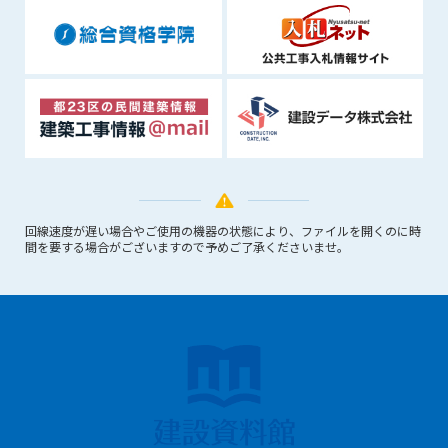
1. 管理者は、会員が本サービスを利用することにより得た情報
等（プログラムを含みます）について、その完全性、正確性
を保証もしないものとします。また、当該情報等に起因して
生じた一切の損害に対して、管理者は、何らの責任も負わな
いものとします。
2. 会員は、自己の費用と責任において本サービスを利用するも
のとし、会員による本サービスの利用に関連し、第三者から
問合せ、クレーム、請求等がなされまたは訴訟が提起された
場合、当該会員は、自らの費用と責任においてこれを解決す
るものとし、管理者を一切免責するものとします。
回線速度が遅い場合やご使用の機器の状態により、ファイルを開くのに時
3. 本サービスにおいて掲載されている広告等によって行われる
間を要する場合がございますので予めご了承くださいませ。
取引に起因する損害及び広告等が掲載されたこと自体に起因
する損害については一切責任を負いません。
第11条（運用の停止）
停電や天災等の不可抗力、または保守・点検・加入者の利便性
向上のための設備工事等の為に本サービスの運用を停止するこ
とがあります。運用停止については事前に建設資料館WEB上で
通知申し上げますが、緊急時はその限りではありません。
第12条（変更の届出）