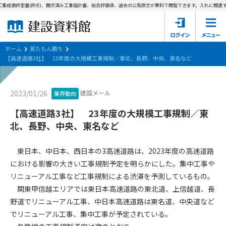
事成績評定書(評点)、開示済み工事設計書、総合評価値、過去の公告原文が無料で閲覧できます。
入札に関連する
ホーム
建設資料館とは
ホーム
見たもん勝ち
【高速道路3社】 23年度の大規模工事規制／東北、長野、中央、東名など
東京都の入札資料
建設メール
2023/01/26
業界動向
国土交通省の入札資料
【高速道路3社】 23年度の大規模工事規制／東
見たもん勝ち
第1条（規約の目的）
北、長野、中央、東名など
1. 本規約は、建設資料館が提供するサポーター会あ本員、無料
パスワードの再発行
会員登録について
会員サービスの利用条件等について定めるものです。
東日本、中日本、西日本の3高速道路は、2023年度の高速道路
2. 管理者が建設資料館WEB上で随時掲載するルールは本規約の
における影響の大きい工事規制予定を明らかにした。集中工事や
一部を構成するものとします。
サポーター会員一覧
リニューアル工事など工事規制による渋滞を予測しているもの。
関東甲信越エリアでは東日本高速道路の東北道、上信越道、長
第2条（規約の変更）
会社概要
お問い合わせ
個人情報保護方針
野道でリニューアル工事、中日本高速道路は東名道、中央道など
本規約は、会員の了承を得ることなく、随時変更されることが
会員規約
でリニューアル工事、集中工事が予定されている。
あります。変更内容は、建設資料館WEB上に表示した時点で直
ちに全ての会員が了承したものとみなします。