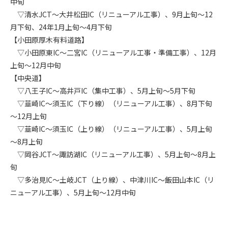
中旬
第5条（IDおよびパスワードの管理）
1. 会員は申込の際に管理者が発行したIDおよびパスワードの使
▽清水JCT～大井松田IC（リニューアル工事）、9月上旬～12
用および管理について責任を負うものとします。
月下旬、24年1月上旬～4月下旬
2. 会員は、自己のIDおよびパスワードを、貸与、譲渡、売買、
【小田原厚木有料道路】
その他形態を問わず、第三者に利用させることはできませ
▽小田原東IC～二宮IC（リニューアル工事・準備工事）、12月
ん。
上旬～12月中旬
3. 会員は、IDおよびパスワードの管理不十分、使用上の過誤、
【中央道】
第三者（他の会員を含む）の使用等による損害について責任
▽八王子IC～高井戸IC（集中工事）、5月上旬～5月下旬
を負うものとし、管理者は一切責任を負いません。
▽韮崎IC～須玉IC（下り線）（リニューアル工事）、8月下旬
～12月上旬
第6条（会員の禁止事項）
▽韮崎IC～須玉IC（上り線）（リニューアル工事）、5月上旬
1. 会員は建設資料館WEB上で以下の行為をしないものとしま
す。
～8月上旬
(1) 第三者または管理者の著作権、その他知的所有権を侵害す
▽岡谷JCT～諏訪湖IC（リニューアル工事）、5月上旬～8月上
る行為
旬
(2) 第三者または管理者の財産、プライバシー等を侵害する行
▽多治見IC～土岐JCT（上り線）、中津川IC～飯田山本IC（リ
為
ニューアル工事）、5月上旬～12月中旬
(3) 第三者または管理者を誹謗中傷する行為
(4) 有害なコンピュータプログラム等を送信又は書き込む行為
(5) 第三者に不利益を与える行為