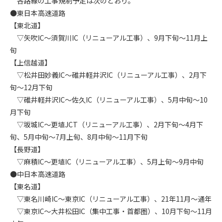
各路線の工事規制予定は次のとおり。
●東日本高速道路
第4条（会員審査および資格の取り消し）
【東北道】
会員とは、本規約を承諾の上、所定の会員申込手続きを完了
▽矢吹IC～須賀川IC（リニューアル工事）、9月下旬～11月上
後、管理者がこれを承認した者をいいます。
旬
【上信越道】
第4条（会員の定義と登録）
▽松井田妙義IC～碓井軽井沢IC（リニューアル工事）、2月下
1. 管理者は前条により審査の結果、会員申込みをした者が以下
旬～12月下旬
の何れかの項目に該当することがわかった場合、その者の会
▽碓井軽井沢IC～佐久IC（リニューアル工事）、5月中旬～10
員としての権限を承認しないことがあります。
(1) 会員申し込みをした者が実在しなかった場合
月下旬
(2) 本規約に違反した場合/li>
▽坂城IC～更埴JCT（リニューアル工事）、2月下旬～4月下
(3) 会員申し込みの際、申告事項に虚偽があった場合
旬、5月中旬～7月上旬、8月中旬～11月下旬
(4) 会員申込者が管理者所定の手続き通りに会員申込手続き処
【長野道】
理を行わなかった場合
▽麻積IC～更埴IC（リニューアル工事）、5月上旬～9月中旬
(5) その他管理者が会員とすることを不適当と判断した場合
●中日本高速道路
2. 管理者は承認後であっても承認した会員が前項の何れかに該
【東名道】
当することが判明した場合、会員資格を取り消すことがあり
▽東名川崎IC～東京IC（リニューアル工事）、21年11月～通年
ます。
▽東京IC～大井松田IC（集中工事・首都圏）、10月下旬～11月