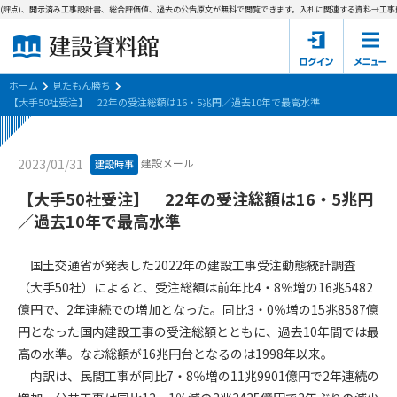
(評点)、開示済み工事設計書、総合評価値、過去の公告原文が無料で閲覧できます。
入札に関連する資料→工事費
ホーム
建設資料館とは
ホーム
見たもん勝ち
【大手50社受注】 22年の受注総額は16・5兆円／過去10年で最高水準
東京都の入札資料
建設メール
2023/01/31
建設時事
国土交通省の入札資料
【大手50社受注】 22年の受注総額は16・5兆円
見たもん勝ち
第1条（規約の目的）
／過去10年で最高水準
1. 本規約は、建設資料館が提供するサポーター会あ本員、無料
パスワードの再発行
会員登録について
会員サービスの利用条件等について定めるものです。
国土交通省が発表した2022年の建設工事受注動態統計調査
2. 管理者が建設資料館WEB上で随時掲載するルールは本規約の
（大手50社）によると、受注総額は前年比4・8％増の16兆5482
一部を構成するものとします。
サポーター会員一覧
億円で、2年連続での増加となった。同比3・0％増の15兆8587億
円となった国内建設工事の受注総額とともに、過去10年間では最
第2条（規約の変更）
会社概要
お問い合わせ
個人情報保護方針
高の水準。なお総額が16兆円台となるのは1998年以来。
本規約は、会員の了承を得ることなく、随時変更されることが
会員規約
内訳は、民間工事が同比7・8％増の11兆9901億円で2年連続の
あります。変更内容は、建設資料館WEB上に表示した時点で直
ちに全ての会員が了承したものとみなします。