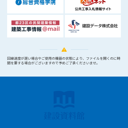
できるものとします。これに起因する会員または他の第三者が
被った損害について管理者は､一切の責任をも負わないものと
します。
第9条（会員の個人情報）
会員の氏名、住所、性別、年齢、メールアドレスその他本サー
ビスの提供に関連して管理者が知り得た会員の個人情報（以下
個人情報といいます）について、管理者は、以下の各号に該当
する場合を除き、第三者に開示または提供しないものとしま
す。
回線速度が遅い場合やご使用の機器の状態により、ファイルを開くのに時
間を要する場合がございますので予めご了承くださいませ。
(1) 会員が、自己の個人情報の開示に事前に同意している場合
(2) 個々の会員を特定できない統計的な処理をした形式で第三
者に提供する場合
(3) 第三者および管理者の権利、財産、安全等を保護するため
に必要であると管理者が判断した場合
(4) 法令等により開示を求められた場合
第10条（免責事項）
管理者は、会員が登録した内容が以下に該当する、またはその
恐れのあるものは、会員の承諾なく削除できるものとします。