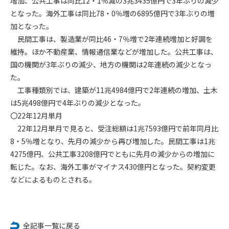
増加、公共工事は同比12・1％減の3兆3435億円で3年ぶりの減少
となった。海外工事は同比78・0％増の6895億円で3年ぶりの増
第4条（会員審査および資格の取り消し）
加となった。
会員とは、本規約を承諾の上、所定の会員申込手続きを完了
民間工事は、製造業が同比46・7％増で2年連続増加と好調を
後、管理者がこれを承認した者をいいます。
維持。ほか不動産業、情報通信業などが増加した。公共工事は、
国の機関が3年ぶりの減少、地方の機関は2年連続の減少となっ
第4条（会員の定義と登録）
た。
1. 管理者は前条により審査の結果、会員申込みをした者が以下
工事種類別では、建築が11兆4984億円で2年連続の増加、土木
の何れかの項目に該当することがわかった場合、その者の会
は5兆498億円で4年ぶりの減少となった。
員としての権限を承認しないことがあります。
(1) 会員申し込みをした者が実在しなかった場合
〇22年12月単月
(2) 本規約に違反した場合/li>
22年12月単月で見ると、受注総額は1兆7593億円で前年同月比
(3) 会員申し込みの際、申告事項に虚偽があった場合
8・5％増となり、先月の減少から再び増加した。民間工事は1兆
(4) 会員申込者が管理者所定の手続き通りに会員申込手続き処
4275億円、公共工事3208億円でともに先月の減少からの増加に
理を行わなかった場合
転じた。なお、海外工事がマイナス430億円となった。契約変更
(5) その他管理者が会員とすることを不適当と判断した場合
などによるものとされる。
2. 管理者は承認後であっても承認した会員が前項の何れかに該
当することが判明した場合、会員資格を取り消すことがあり
ます。
全記事一覧に戻る