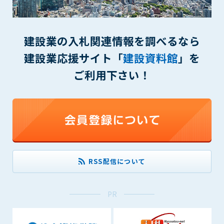
(6) 管理者が承認していない営利を目的とした行為
(7) 公序良俗に反する行為
(8) 犯罪的行為に結びつく行為
建設業の入札関連情報を調べるなら
(9) その他、法律に反する行為
(10) 建設資料館から知り得た情報及びダウンロードした情報
建設業応援サイト「
建設資料館
」を
を、営利を目的として第三者に転売し、または転売のため
ご利用下さい！
に第三者に提供すること
第7条（登録内容の削除）
管理者は、会員が登録した内容が以下に該当する、またはその
恐れのあるものは、会員の承諾なく削除できるものとします。
(1) 登録されている情報が、第6条の定める禁止事項に該当する
と管理者が、判断した場合
(2) 建設資料館の運営および保守管理上、必要と判断した場合
RSS配信について
(3) 広告掲載料金の支払が遅延した場合
(4) その他、管理者が不適当と判断した場合
PR
第8条（サービスの変更・中止等）
管理者は、会員の承諾なく、本サービス内容の変更(新規追加、
廃止を含み)し、本サービスの運営を中止または廃止することが