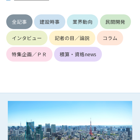
第5条（IDおよびパスワードの管理）
1. 会員は申込の際に管理者が発行したIDおよびパスワードの使
用および管理について責任を負うものとします。
全記事
建設時事
業界動向
民間開発
2. 会員は、自己のIDおよびパスワードを、貸与、譲渡、売買、
その他形態を問わず、第三者に利用させることはできませ
ん。
インタビュー
記者の目／論説
コラム
3. 会員は、IDおよびパスワードの管理不十分、使用上の過誤、
第三者（他の会員を含む）の使用等による損害について責任
特集企画／ＰＲ
積算・資格news
を負うものとし、管理者は一切責任を負いません。
第6条（会員の禁止事項）
1. 会員は建設資料館WEB上で以下の行為をしないものとしま
す。
(1) 第三者または管理者の著作権、その他知的所有権を侵害す
る行為
(2) 第三者または管理者の財産、プライバシー等を侵害する行
為
(3) 第三者または管理者を誹謗中傷する行為
(4) 有害なコンピュータプログラム等を送信又は書き込む行為
(5) 第三者に不利益を与える行為