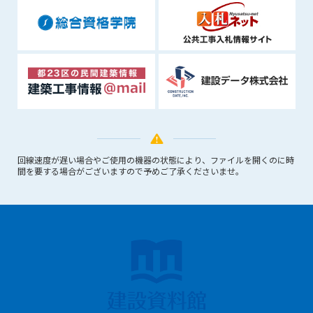
できるものとします。これに起因する会員または他の第三者が
被った損害について管理者は､一切の責任をも負わないものと
します。
第9条（会員の個人情報）
会員の氏名、住所、性別、年齢、メールアドレスその他本サー
ビスの提供に関連して管理者が知り得た会員の個人情報（以下
個人情報といいます）について、管理者は、以下の各号に該当
する場合を除き、第三者に開示または提供しないものとしま
す。
(1) 会員が、自己の個人情報の開示に事前に同意している場合
回線速度が遅い場合やご使用の機器の状態により、ファイルを開くのに時
間を要する場合がございますので予めご了承くださいませ。
(2) 個々の会員を特定できない統計的な処理をした形式で第三
者に提供する場合
(3) 第三者および管理者の権利、財産、安全等を保護するため
に必要であると管理者が判断した場合
(4) 法令等により開示を求められた場合
第10条（免責事項）
管理者は、会員が登録した内容が以下に該当する、またはその
恐れのあるものは、会員の承諾なく削除できるものとします。