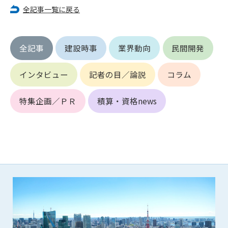
第5条（IDおよびパスワードの管理）
全記事一覧に戻る
1. 会員は申込の際に管理者が発行したIDおよびパスワードの使
用および管理について責任を負うものとします。
2. 会員は、自己のIDおよびパスワードを、貸与、譲渡、売買、
全記事
建設時事
業界動向
民間開発
その他形態を問わず、第三者に利用させることはできませ
ん。
3. 会員は、IDおよびパスワードの管理不十分、使用上の過誤、
インタビュー
記者の目／論説
コラム
第三者（他の会員を含む）の使用等による損害について責任
を負うものとし、管理者は一切責任を負いません。
特集企画／ＰＲ
積算・資格news
第6条（会員の禁止事項）
1. 会員は建設資料館WEB上で以下の行為をしないものとしま
す。
(1) 第三者または管理者の著作権、その他知的所有権を侵害す
る行為
(2) 第三者または管理者の財産、プライバシー等を侵害する行
為
(3) 第三者または管理者を誹謗中傷する行為
(4) 有害なコンピュータプログラム等を送信又は書き込む行為
(5) 第三者に不利益を与える行為