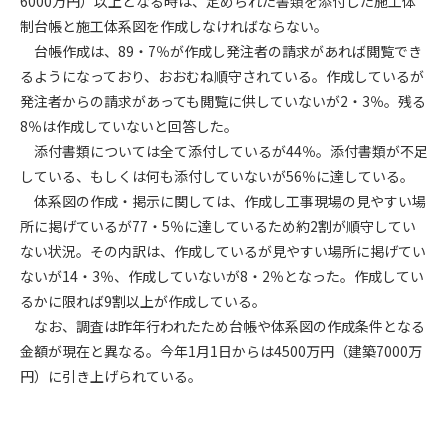
6000万円）以上となる時は、定められた書類を添付した施工体
制台帳と施工体系図を作成しなければならない。
第4条（会員審査および資格の取り消し）
台帳作成は、89・7％が作成し発注者の請求があれば閲覧でき
会員とは、本規約を承諾の上、所定の会員申込手続きを完了
るようになっており、おおむね順守されている。作成しているが
後、管理者がこれを承認した者をいいます。
発注者からの請求があっても閲覧に供していないが2・3％。残る
8％は作成していないと回答した。
第4条（会員の定義と登録）
添付書類については全て添付しているが44％。添付書類が不足
1. 管理者は前条により審査の結果、会員申込みをした者が以下
している、もしくは何も添付していないが56％に達している。
の何れかの項目に該当することがわかった場合、その者の会
体系図の作成・掲示に関しては、作成し工事現場の見やすい場
員としての権限を承認しないことがあります。
(1) 会員申し込みをした者が実在しなかった場合
所に掲げているが77・5％に達しているため約2割が順守してい
(2) 本規約に違反した場合/li>
ない状況。その内訳は、作成しているが見やすい場所に掲げてい
(3) 会員申し込みの際、申告事項に虚偽があった場合
ないが14・3％、作成していないが8・2％となった。作成してい
(4) 会員申込者が管理者所定の手続き通りに会員申込手続き処
るかに限れば9割以上が作成している。
理を行わなかった場合
なお、調査は昨年行われたため台帳や体系図の作成条件となる
(5) その他管理者が会員とすることを不適当と判断した場合
金額が現在と異なる。今年1月1日からは4500万円（建築7000万
2. 管理者は承認後であっても承認した会員が前項の何れかに該
円）に引き上げられている。
当することが判明した場合、会員資格を取り消すことがあり
ます。