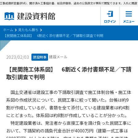
工事成績評定書(評点)、開示済み工事設計書、総合評価値、過去の公告原文が無料で閲覧できます。
入札に関連す
ホーム
建設資料館とは
ホーム
見たもん勝ち
【民間施工体系図】 6割近く添付書類不足／下請取引調査で判明
東京都の入札資料
建設メール
2023/02/03
建設時事
国土交通省の入札資料
【民間施工体系図】 6割近く添付書類不足／下請
見たもん勝ち
第1条（規約の目的）
取引調査で判明
1. 本規約は、建設資料館が提供するサポーター会あ本員、無料
パスワードの再発行
会員登録について
会員サービスの利用条件等について定めるものです。
国土交通省は建設工事の下請取引調査で施工体制台帳・施工体
2. 管理者が建設資料館WEB上で随時掲載するルールは本規約の
系図の作成状況について、民間工事に絞って聞いた。台帳は約9
一部を構成するものとします。
サポーター会員一覧
割が作成しているが、書類を全て添付している建設業者は約4割
にとどまった。体系図は約8割が作成していることが分かった。
第2条（規約の変更）
会社概要
お問い合わせ
個人情報保護方針
特定建設業者は、発注者から直接工事を請け負った民間工事に
本規約は、会員の了承を得ることなく、随時変更されることが
会員規約
おいて、下請契約の請負代金合計が4000万円（建築一式工事は
あります。変更内容は、建設資料館WEB上に表示した時点で直
ちに全ての会員が了承したものとみなします。