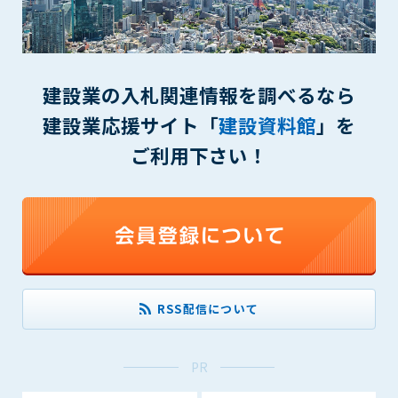
(6) 管理者が承認していない営利を目的とした行為
(7) 公序良俗に反する行為
(8) 犯罪的行為に結びつく行為
(9) その他、法律に反する行為
建設業の入札関連情報を調べるなら
(10) 建設資料館から知り得た情報及びダウンロードした情報
を、営利を目的として第三者に転売し、または転売のため
建設業応援サイト「
建設資料館
」を
に第三者に提供すること
ご利用下さい！
第7条（登録内容の削除）
管理者は、会員が登録した内容が以下に該当する、またはその
恐れのあるものは、会員の承諾なく削除できるものとします。
(1) 登録されている情報が、第6条の定める禁止事項に該当する
と管理者が、判断した場合
(2) 建設資料館の運営および保守管理上、必要と判断した場合
(3) 広告掲載料金の支払が遅延した場合
RSS配信について
(4) その他、管理者が不適当と判断した場合
第8条（サービスの変更・中止等）
PR
管理者は、会員の承諾なく、本サービス内容の変更(新規追加、
廃止を含み)し、本サービスの運営を中止または廃止することが