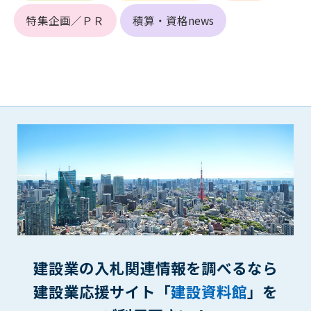
第5条（IDおよびパスワードの管理）
1. 会員は申込の際に管理者が発行したIDおよびパスワードの使
特集企画／ＰＲ
積算・資格news
用および管理について責任を負うものとします。
2. 会員は、自己のIDおよびパスワードを、貸与、譲渡、売買、
その他形態を問わず、第三者に利用させることはできませ
ん。
3. 会員は、IDおよびパスワードの管理不十分、使用上の過誤、
第三者（他の会員を含む）の使用等による損害について責任
を負うものとし、管理者は一切責任を負いません。
第6条（会員の禁止事項）
1. 会員は建設資料館WEB上で以下の行為をしないものとしま
す。
(1) 第三者または管理者の著作権、その他知的所有権を侵害す
る行為
(2) 第三者または管理者の財産、プライバシー等を侵害する行
為
建設業の入札関連情報を調べるなら
(3) 第三者または管理者を誹謗中傷する行為
(4) 有害なコンピュータプログラム等を送信又は書き込む行為
建設業応援サイト「
建設資料館
」を
(5) 第三者に不利益を与える行為