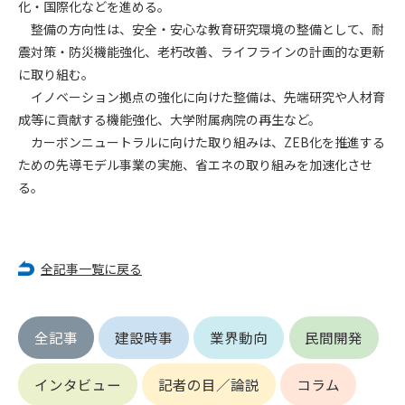
化・国際化などを進める。
整備の方向性は、安全・安心な教育研究環境の整備として、耐
第4条（会員審査および資格の取り消し）
震対策・防災機能強化、老朽改善、ライフラインの計画的な更新
会員とは、本規約を承諾の上、所定の会員申込手続きを完了
に取り組む。
後、管理者がこれを承認した者をいいます。
イノベーション拠点の強化に向けた整備は、先端研究や人材育
成等に貢献する機能強化、大学附属病院の再生など。
第4条（会員の定義と登録）
1. 管理者は前条により審査の結果、会員申込みをした者が以下
カーボンニュートラルに向けた取り組みは、ZEB化を推進する
の何れかの項目に該当することがわかった場合、その者の会
ための先導モデル事業の実施、省エネの取り組みを加速化させ
員としての権限を承認しないことがあります。
る。
(1) 会員申し込みをした者が実在しなかった場合
(2) 本規約に違反した場合/li>
(3) 会員申し込みの際、申告事項に虚偽があった場合
(4) 会員申込者が管理者所定の手続き通りに会員申込手続き処
全記事一覧に戻る
理を行わなかった場合
(5) その他管理者が会員とすることを不適当と判断した場合
2. 管理者は承認後であっても承認した会員が前項の何れかに該
全記事
建設時事
業界動向
民間開発
当することが判明した場合、会員資格を取り消すことがあり
ます。
インタビュー
記者の目／論説
コラム