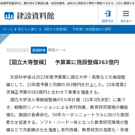
成績評定書(評点)、開示済み工事設計書、総合評価値、過去の公告原文が無料で閲覧できます。
入札に関連する資
ホーム
建設資料館とは
ホーム
見たもん勝ち
【国立大等整備】 予算案に施設整備363億円
東京都の入札資料
建設メール
2023/02/03
建設時事
国土交通省の入札資料
【国立大等整備】 予算案に施設整備363億円
見たもん勝ち
第1条（規約の目的）
文部科学省は2023年度予算案に国立大学・高専などの施設整
1. 本規約は、建設資料館が提供するサポーター会あ本員、無料
パスワードの再発行
備として、22年度予算と同額の363億円を計上した。22年度第2
会員登録について
会員サービスの利用条件等について定めるものです。
次補正予算の582億円と合わせて事業を推進する。
2. 管理者が建設資料館WEB上で随時掲載するルールは本規約の
国立大学法人等施設整備の5カ年計画（21年3月決定）に基づ
一部を構成するものとします。
サポーター会員一覧
き、戦略的リノベーションによる老朽改善、教育研究環境の機能
第2条（規約の変更）
強化、施設の長寿命化、50年カーボンニュートラルに向けた脱炭
会社概要
お問い合わせ
個人情報保護方針
本規約は、会員の了承を得ることなく、随時変更されることが
素化を促進する。ソフト・ハード一体となった教育研究環境の整
会員規約
あります。変更内容は、建設資料館WEB上に表示した時点で直
備などで共創拠点化を推進し老朽改善、教育研究の高度化・多様
ちに全ての会員が了承したものとみなします。