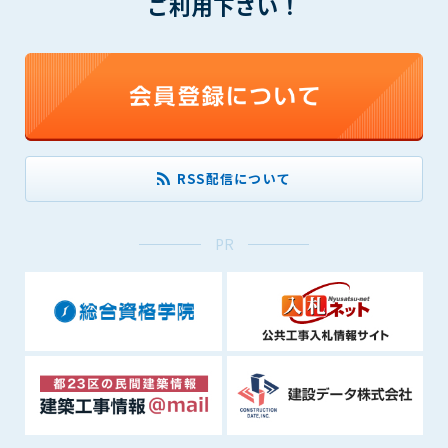
ご利用下さい！
(6) 管理者が承認していない営利を目的とした行為
(7) 公序良俗に反する行為
(8) 犯罪的行為に結びつく行為
(9) その他、法律に反する行為
(10) 建設資料館から知り得た情報及びダウンロードした情報
を、営利を目的として第三者に転売し、または転売のため
に第三者に提供すること
RSS配信について
第7条（登録内容の削除）
管理者は、会員が登録した内容が以下に該当する、またはその
恐れのあるものは、会員の承諾なく削除できるものとします。
PR
(1) 登録されている情報が、第6条の定める禁止事項に該当する
と管理者が、判断した場合
(2) 建設資料館の運営および保守管理上、必要と判断した場合
(3) 広告掲載料金の支払が遅延した場合
(4) その他、管理者が不適当と判断した場合
第8条（サービスの変更・中止等）
管理者は、会員の承諾なく、本サービス内容の変更(新規追加、
廃止を含み)し、本サービスの運営を中止または廃止することが